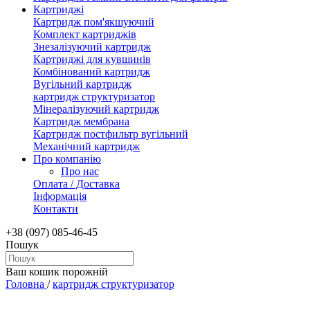
Картриджі
Картридж пом'якшуючий
Комплект картриджів
Знезалізуючий картридж
Картриджі для кувшинів
Комбінований картридж
Вугільний картридж
картридж структуризатор
Мінералізуючий картридж
Картридж мембрана
Картридж постфильтр вугільний
Механічний картридж
Про компанію
Про нас
Оплата / Доставка
Інформація
Контакти
+38 (097) 085-46-45
Пошук
Ваш кошик порожній
Головна
/
картридж структуризатор