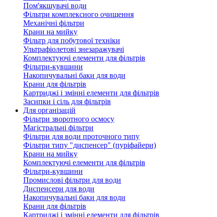
Пом'якшувачі води
Фільтри комплексного очищення
Механічні фільтри
Крани на мийку
Фільтр для побутової техніки
Ультрафіолетові знезаражувачі
Комплектуючі елементи для фільтрів
Фільтри-кувшини
Накопичувальні баки для води
Крани для фільтрів
Картриджі і змінні елементи для фільтрів
Засипки і сіль для фільтрів
Для організацій
Фільтри зворотного осмосу
Магістральні фільтри
Фільтри для води проточного типу
Фільтри типу "диспенсер" (пуріфайери)
Крани на мийку
Комплектуючі елементи для фільтрів
Фільтри-кувшини
Промислові фільтри для води
Диспенсери для води
Накопичувальні баки для води
Крани для фільтрів
Картриджі і змінні елементи для фільтрів