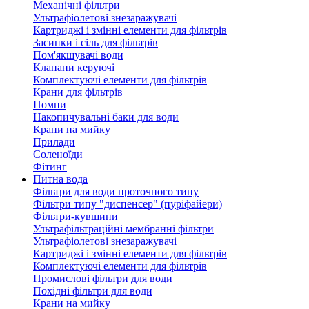
Механічні фільтри
Ультрафіолетові знезаражувачі
Картриджі і змінні елементи для фільтрів
Засипки і сіль для фільтрів
Пом'якшувачі води
Клапани керуючі
Комплектуючі елементи для фільтрів
Крани для фільтрів
Помпи
Накопичувальні баки для води
Крани на мийку
Прилади
Соленоїди
Фітинг
Питна вода
Фільтри для води проточного типу
Фільтри типу "диспенсер" (пуріфайери)
Фільтри-кувшини
Ультрафільтраційні мембранні фільтри
Ультрафіолетові знезаражувачі
Картриджі і змінні елементи для фільтрів
Комплектуючі елементи для фільтрів
Промислові фільтри для води
Похідні фільтри для води
Крани на мийку