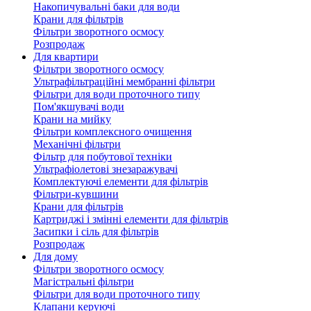
Накопичувальні баки для води
Крани для фільтрів
Фільтри зворотного осмосу
Розпродаж
Для квартири
Фільтри зворотного осмосу
Ультрафільтраційні мембранні фільтри
Фільтри для води проточного типу
Пом'якшувачі води
Крани на мийку
Фільтри комплексного очищення
Механічні фільтри
Фільтр для побутової техніки
Ультрафіолетові знезаражувачі
Комплектуючі елементи для фільтрів
Фільтри-кувшини
Крани для фільтрів
Картриджі і змінні елементи для фільтрів
Засипки і сіль для фільтрів
Розпродаж
Для дому
Фільтри зворотного осмосу
Магістральні фільтри
Фільтри для води проточного типу
Клапани керуючі