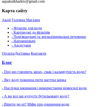
aquakutkharkiv@gmail.com
Карта сайту
Акції
Головна
Магазин
- Фільтри для води
- Картриджі до фільтрів
- Пом'якшувачі та знезалізнювальні речовини
- Наповнювачі
- Аксесуари
Оплата/Доставка
Контакти
Блог
- Про що говорить запах, смак і каламутність води?
- Яку воду повинна пити вагітна жінка
- Наслідки вживання і використання неякісної води
- А ви все ще купуєте бутильовану воду?
- Вірити чи ні? Міфи про очищення води