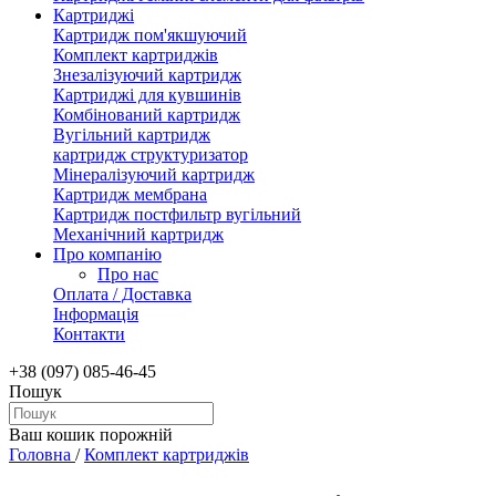
Картриджі
Картридж пом'якшуючий
Комплект картриджів
Знезалізуючий картридж
Картриджі для кувшинів
Комбінований картридж
Вугільний картридж
картридж структуризатор
Мінералізуючий картридж
Картридж мембрана
Картридж постфильтр вугільний
Механічний картридж
Про компанію
Про нас
Оплата / Доставка
Інформація
Контакти
+38 (097) 085-46-45
Пошук
Ваш кошик порожній
Головна
/
Комплект картриджів