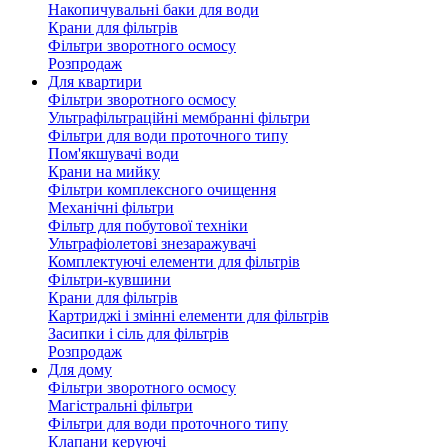
Накопичувальні баки для води
Крани для фільтрів
Фільтри зворотного осмосу
Розпродаж
Для квартири
Фільтри зворотного осмосу
Ультрафільтраційні мембранні фільтри
Фільтри для води проточного типу
Пом'якшувачі води
Крани на мийку
Фільтри комплексного очищення
Механічні фільтри
Фільтр для побутової техніки
Ультрафіолетові знезаражувачі
Комплектуючі елементи для фільтрів
Фільтри-кувшини
Крани для фільтрів
Картриджі і змінні елементи для фільтрів
Засипки і сіль для фільтрів
Розпродаж
Для дому
Фільтри зворотного осмосу
Магістральні фільтри
Фільтри для води проточного типу
Клапани керуючі