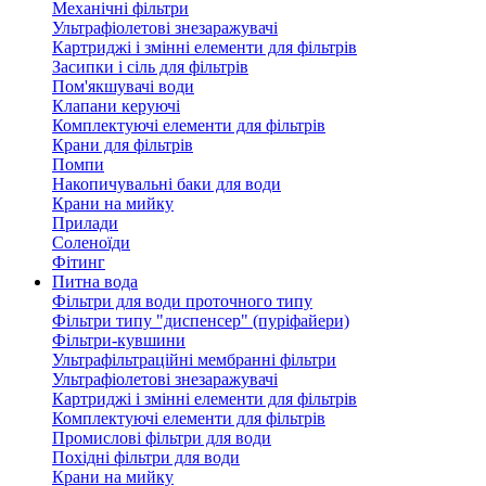
Механічні фільтри
Ультрафіолетові знезаражувачі
Картриджі і змінні елементи для фільтрів
Засипки і сіль для фільтрів
Пом'якшувачі води
Клапани керуючі
Комплектуючі елементи для фільтрів
Крани для фільтрів
Помпи
Накопичувальні баки для води
Крани на мийку
Прилади
Соленоїди
Фітинг
Питна вода
Фільтри для води проточного типу
Фільтри типу "диспенсер" (пуріфайери)
Фільтри-кувшини
Ультрафільтраційні мембранні фільтри
Ультрафіолетові знезаражувачі
Картриджі і змінні елементи для фільтрів
Комплектуючі елементи для фільтрів
Промислові фільтри для води
Похідні фільтри для води
Крани на мийку