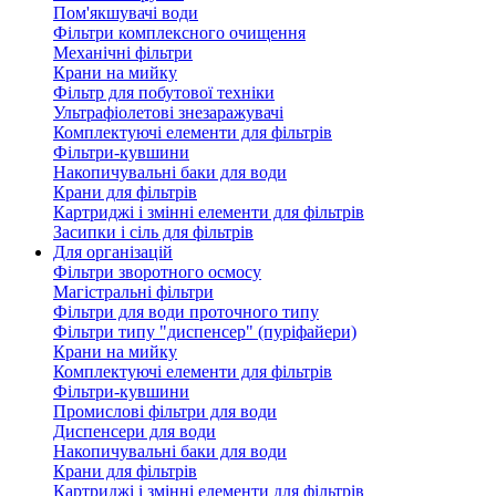
Пом'якшувачі води
Фільтри комплексного очищення
Механічні фільтри
Крани на мийку
Фільтр для побутової техніки
Ультрафіолетові знезаражувачі
Комплектуючі елементи для фільтрів
Фільтри-кувшини
Накопичувальні баки для води
Крани для фільтрів
Картриджі і змінні елементи для фільтрів
Засипки і сіль для фільтрів
Для організацій
Фільтри зворотного осмосу
Магістральні фільтри
Фільтри для води проточного типу
Фільтри типу "диспенсер" (пуріфайери)
Крани на мийку
Комплектуючі елементи для фільтрів
Фільтри-кувшини
Промислові фільтри для води
Диспенсери для води
Накопичувальні баки для води
Крани для фільтрів
Картриджі і змінні елементи для фільтрів