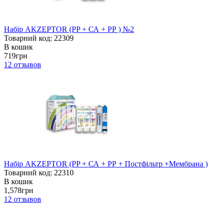
Набір AKZEPTOR (PP + СА + РР ) №2
Товарний код: 22309
В кошик
719грн
12
отзывов
Набір AKZEPTOR (PP + СА + РР + Постфільтр +Мембрана )
Товарний код: 22310
В кошик
1,578грн
12
отзывов