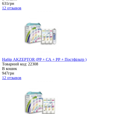
631грн
12
отзывов
Набір AKZEPTOR (PP + СА + РР + Постфільтр )
Товарний код: 22308
В кошик
947грн
12
отзывов