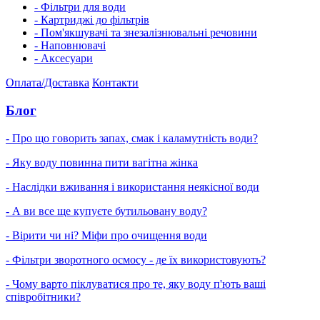
- Фільтри для води
- Картриджі до фільтрів
- Пом'якшувачі та знезалізнювальні речовини
- Наповнювачі
- Аксесуари
Оплата/Доставка
Контакти
Блог
- Про що говорить запах, смак і каламутність води?
- Яку воду повинна пити вагітна жінка
- Наслідки вживання і використання неякісної води
- А ви все ще купуєте бутильовану воду?
- Вірити чи ні? Міфи про очищення води
- Фільтри зворотного осмосу - де їх використовують?
- Чому варто піклуватися про те, яку воду п'ють ваші
співробітники?