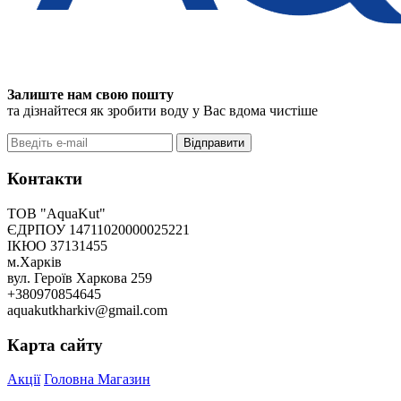
Залиште нам свою пошту
та дізнайтеся як зробити воду у Вас вдома чистіше
Відправити
Контакти
ТОВ "AquaKut"
ЄДРПОУ 14711020000025221
ІКЮО 37131455
м.Харків
вул. Героїв Харкова 259
+380970854645
aquakutkharkiv@gmail.com
Карта сайту
Акції
Головна
Магазин