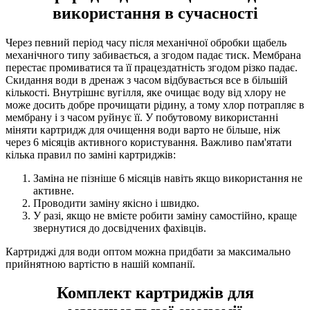
використання в сучасності
Через певний період часу після механічної обробки щабель
механічного типу забивається, а згодом падає тиск. Мембрана
перестає промиватися та її працездатність згодом різко падає.
Скидання води в дренаж з часом відбувається все в більшій
кількості. Внутрішнє вугілля, яке очищає воду від хлору не
може досить добре прочищати рідину, а тому хлор потрапляє в
мембрану і з часом руйнує її. У побутовому використанні
міняти картридж для очищення води варто не більше, ніж
через 6 місяців активного користування. Важливо пам'ятати
кілька правил по заміні картриджів:
Заміна не пізніше 6 місяців навіть якщо використання не
активне.
Проводити заміну якісно і швидко.
У разі, якщо не вмієте робити заміну самостійно, краще
звернутися до досвідчених фахівців.
Картриджі для води оптом можна придбати за максимально
прийнятною вартістю в нашій компанії.
Комплект картриджів для