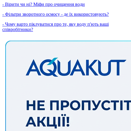
- Вірити чи ні? Міфи про очищення води
- Фільтри зворотного осмосу - де їх використовують?
- Чому варто піклуватися про те, яку воду п'ють ваші
співробітники?