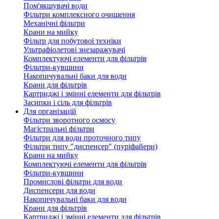
Пом'якшувачі води
Фільтри комплексного очищення
Механічні фільтри
Крани на мийку
Фільтр для побутової техніки
Ультрафіолетові знезаражувачі
Комплектуючі елементи для фільтрів
Фільтри-кувшини
Накопичувальні баки для води
Крани для фільтрів
Картриджі і змінні елементи для фільтрів
Засипки і сіль для фільтрів
Для організацій
Фільтри зворотного осмосу
Магістральні фільтри
Фільтри для води проточного типу
Фільтри типу "диспенсер" (пуріфайери)
Крани на мийку
Комплектуючі елементи для фільтрів
Фільтри-кувшини
Промислові фільтри для води
Диспенсери для води
Накопичувальні баки для води
Крани для фільтрів
Картриджі і змінні елементи для фільтрів