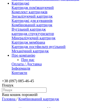
Картриджі
Картридж пом'якшуючий
Комплект картриджів
Знезалізуючий картридж
Картриджі для кувшинів
Комбінований картридж
Вугільний картридж
картридж структуризатор
Мінералізуючий картридж
Картридж мембрана
Картридж постфильтр вугільний
Механічний картридж
Про компанію
Про нас
Оплата / Доставка
Інформація
Контакти
+38 (097) 085-46-45
Пошук
Ваш кошик порожній
Головна
/
Комбінований картридж