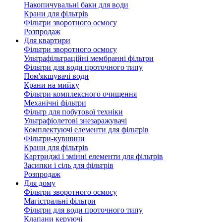
Накопичувальні баки для води
Крани для фільтрів
Фільтри зворотного осмосу
Розпродаж
Для квартири
Фільтри зворотного осмосу
Ультрафільтраційні мембранні фільтри
Фільтри для води проточного типу
Пом'якшувачі води
Крани на мийку
Фільтри комплексного очищення
Механічні фільтри
Фільтр для побутової техніки
Ультрафіолетові знезаражувачі
Комплектуючі елементи для фільтрів
Фільтри-кувшини
Крани для фільтрів
Картриджі і змінні елементи для фільтрів
Засипки і сіль для фільтрів
Розпродаж
Для дому
Фільтри зворотного осмосу
Магістральні фільтри
Фільтри для води проточного типу
Клапани керуючі