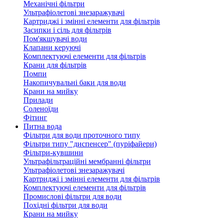
Механічні фільтри
Ультрафіолетові знезаражувачі
Картриджі і змінні елементи для фільтрів
Засипки і сіль для фільтрів
Пом'якшувачі води
Клапани керуючі
Комплектуючі елементи для фільтрів
Крани для фільтрів
Помпи
Накопичувальні баки для води
Крани на мийку
Прилади
Соленоїди
Фітинг
Питна вода
Фільтри для води проточного типу
Фільтри типу "диспенсер" (пуріфайери)
Фільтри-кувшини
Ультрафільтраційні мембранні фільтри
Ультрафіолетові знезаражувачі
Картриджі і змінні елементи для фільтрів
Комплектуючі елементи для фільтрів
Промислові фільтри для води
Похідні фільтри для води
Крани на мийку