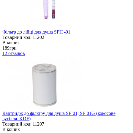
Фільтр до лійці для душа SFH -01
Товарний код: 11202
В кошик
189грн
12
отзывов
Картридж до фільтру для душа SF-01; SF-01G (кокосове
вугілля, KDF)
Товарний код: 11207
В кошик