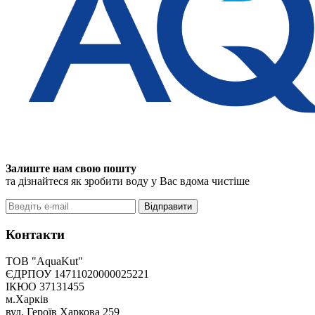
Залиште нам свою пошту
та дізнайтеся як зробити воду у Вас вдома чистіше
Відправити
Контакти
ТОВ "AquaKut"
ЄДРПОУ 14711020000025221
ІКЮО 37131455
м.Харків
вул. Героїв Харкова 259