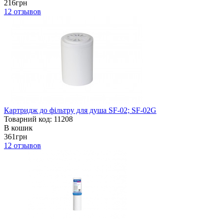
216грн
12
отзывов
Картридж до фільтру для душа SF-02; SF-02G
Товарний код: 11208
В кошик
361грн
12
отзывов