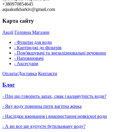
+380970854645
aquakutkharkiv@gmail.com
Карта сайту
Акції
Головна
Магазин
- Фільтри для води
- Картриджі до фільтрів
- Пом'якшувачі та знезалізнювальні речовини
- Наповнювачі
- Аксесуари
Оплата/Доставка
Контакти
Блог
- Про що говорить запах, смак і каламутність води?
- Яку воду повинна пити вагітна жінка
- Наслідки вживання і використання неякісної води
- А ви все ще купуєте бутильовану воду?