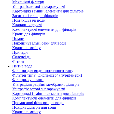
Механічні фільтри
Ультрафіолетові знезаражувачі
Картриджі і змінні елементи для фільтрів
Засипки і сіль для фільтрів
Пом'якшувачі води
Клапани керуючі
Комплектуючі елементи для фільтрів
Крани для фільтрів
Помпи
Накопичувальні баки для води
Крани на мийку
Прилади
Соленоїди
Фітинг
Питна вода
Фільтри для води проточного типу
Фільтри типу "диспенсер" (пуріфайери)
Фільтри-кувшини
Ультрафільтраційні мембранні фільтри
Ультрафіолетові знезаражувачі
Картриджі і змінні елементи для фільтрів
Комплектуючі елементи для фільтрів
Промислові фільтри для води
Похідні фільтри для води
Крани на мийку