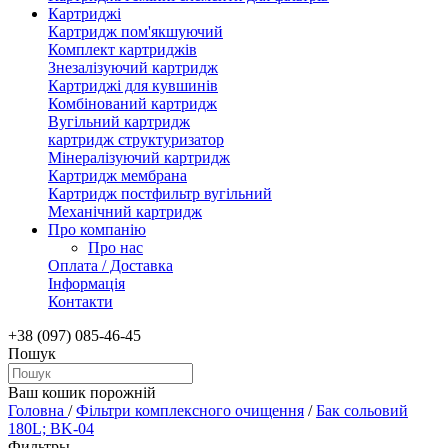
Картриджі
Картридж пом'якшуючий
Комплект картриджів
Знезалізуючий картридж
Картриджі для кувшинів
Комбінований картридж
Вугільний картридж
картридж структуризатор
Мінералізуючий картридж
Картридж мембрана
Картридж постфильтр вугільний
Механічний картридж
Про компанію
Про нас
Оплата / Доставка
Інформація
Контакти
+38 (097) 085-46-45
Пошук
Ваш кошик порожній
Головна
/
Фільтри комплексного очищення
/
Бак сольовий
180L; BK-04
Фильтры