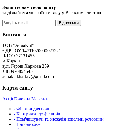
Залиште нам свою пошту
та дізнайтеся як зробити воду у Вас вдома чистіше
Відправити
Контакти
ТОВ "AquaKut"
ЄДРПОУ 14711020000025221
ІКЮО 37131455
м.Харків
вул. Героїв Харкова 259
+380970854645
aquakutkharkiv@gmail.com
Карта сайту
Акції
Головна
Магазин
- Фільтри для води
- Картриджі до фільтрів
- Пом'якшувачі та знезалізнювальні речовини
- Наповнювачі