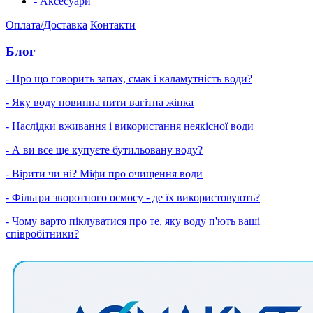
- Аксесуари
Оплата/Доставка
Контакти
Блог
- Про що говорить запах, смак і каламутність води?
- Яку воду повинна пити вагітна жінка
- Наслідки вживання і використання неякісної води
- А ви все ще купуєте бутильовану воду?
- Вірити чи ні? Міфи про очищення води
- Фільтри зворотного осмосу - де їх використовують?
- Чому варто піклуватися про те, яку воду п'ють ваші
співробітники?