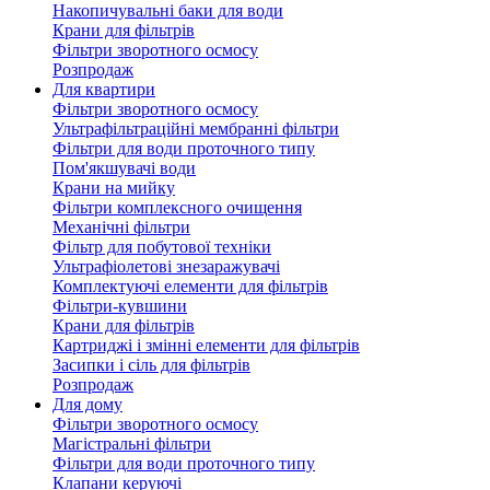
Накопичувальні баки для води
Крани для фільтрів
Фільтри зворотного осмосу
Розпродаж
Для квартири
Фільтри зворотного осмосу
Ультрафільтраційні мембранні фільтри
Фільтри для води проточного типу
Пом'якшувачі води
Крани на мийку
Фільтри комплексного очищення
Механічні фільтри
Фільтр для побутової техніки
Ультрафіолетові знезаражувачі
Комплектуючі елементи для фільтрів
Фільтри-кувшини
Крани для фільтрів
Картриджі і змінні елементи для фільтрів
Засипки і сіль для фільтрів
Розпродаж
Для дому
Фільтри зворотного осмосу
Магістральні фільтри
Фільтри для води проточного типу
Клапани керуючі