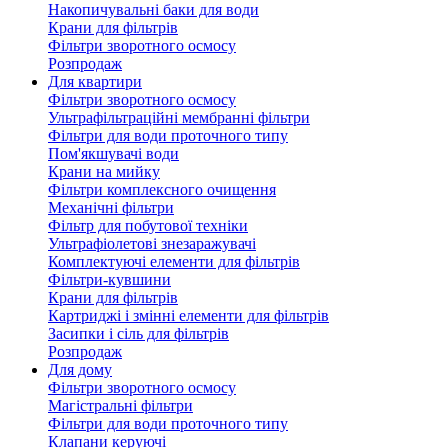
Накопичувальні баки для води
Крани для фільтрів
Фільтри зворотного осмосу
Розпродаж
Для квартири
Фільтри зворотного осмосу
Ультрафільтраційні мембранні фільтри
Фільтри для води проточного типу
Пом'якшувачі води
Крани на мийку
Фільтри комплексного очищення
Механічні фільтри
Фільтр для побутової техніки
Ультрафіолетові знезаражувачі
Комплектуючі елементи для фільтрів
Фільтри-кувшини
Крани для фільтрів
Картриджі і змінні елементи для фільтрів
Засипки і сіль для фільтрів
Розпродаж
Для дому
Фільтри зворотного осмосу
Магістральні фільтри
Фільтри для води проточного типу
Клапани керуючі