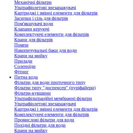
Механічні фільтри
Ультрафіолетові знезаражувачі
Картриджі і змінні елементи для фільтрів
Засипки і сіль для фільтрів
Пом'якшувачі води
Клапани керуючі
Комплектуючі елементи для фільтрів
Крани для фільтрів
Помпи
Накопичувальні баки для води
Крани на мийку
Прилади
Соленоїди
Фітинг
Питна вода
Фільтри для води проточного типу
Фільтри типу "диспенсер" (пуріфайери)
Фільтри-кувшини
Ультрафільтраційні мембранні фільтри
Ультрафіолетові знезаражувачі
Картриджі і змінні елементи для фільтрів
Комплектуючі елементи для фільтрів
Промислові фільтри для води
Похідні фільтри для води
Крани на мийку