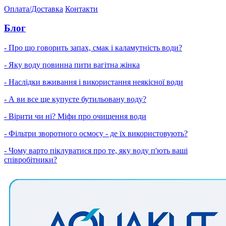
Оплата/Доставка
Контакти
Блог
- Про що говорить запах, смак і каламутність води?
- Яку воду повинна пити вагітна жінка
- Наслідки вживання і використання неякісної води
- А ви все ще купуєте бутильовану воду?
- Вірити чи ні? Міфи про очищення води
- Фільтри зворотного осмосу - де їх використовують?
- Чому варто піклуватися про те, яку воду п'ють ваші
співробітники?