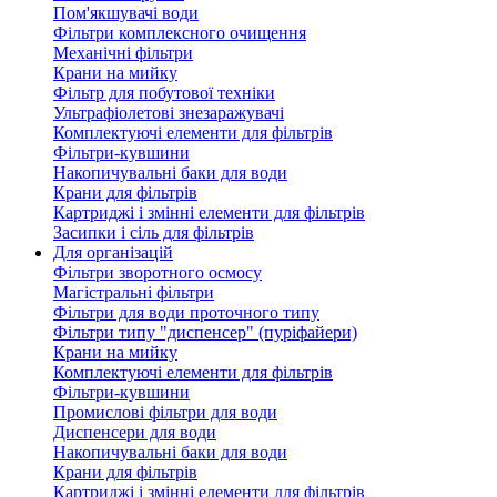
Пом'якшувачі води
Фільтри комплексного очищення
Механічні фільтри
Крани на мийку
Фільтр для побутової техніки
Ультрафіолетові знезаражувачі
Комплектуючі елементи для фільтрів
Фільтри-кувшини
Накопичувальні баки для води
Крани для фільтрів
Картриджі і змінні елементи для фільтрів
Засипки і сіль для фільтрів
Для організацій
Фільтри зворотного осмосу
Магістральні фільтри
Фільтри для води проточного типу
Фільтри типу "диспенсер" (пуріфайери)
Крани на мийку
Комплектуючі елементи для фільтрів
Фільтри-кувшини
Промислові фільтри для води
Диспенсери для води
Накопичувальні баки для води
Крани для фільтрів
Картриджі і змінні елементи для фільтрів