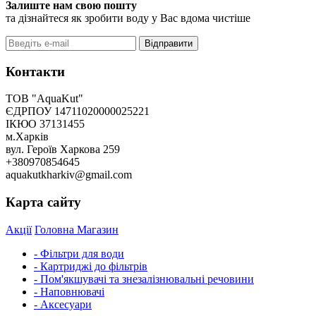
Залиште нам свою пошту
та дізнайтеся як зробити воду у Вас вдома чистіше
Відправити
Контакти
ТОВ "AquaKut"
ЄДРПОУ 14711020000025221
ІКЮО 37131455
м.Харків
вул. Героїв Харкова 259
+380970854645
aquakutkharkiv@gmail.com
Карта сайту
Акції
Головна
Магазин
- Фільтри для води
- Картриджі до фільтрів
- Пом'якшувачі та знезалізнювальні речовини
- Наповнювачі
- Аксесуари