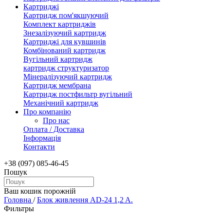
Картриджі
Картридж пом'якшуючий
Комплект картриджів
Знезалізуючий картридж
Картриджі для кувшинів
Комбінований картридж
Вугільний картридж
картридж структуризатор
Мінералізуючий картридж
Картридж мембрана
Картридж постфильтр вугільний
Механічний картридж
Про компанію
Про нас
Оплата / Доставка
Інформація
Контакти
+38 (097) 085-46-45
Пошук
Ваш кошик порожній
Головна
/
Блок живлення AD-24 1,2 A.
Фильтры