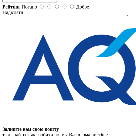
Рейтинг
Погано
Добре
Надіслати
Залиште нам свою пошту
та дізнайтеся як зробити воду у Вас вдома чистіше