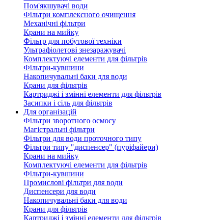
Пом'якшувачі води
Фільтри комплексного очищення
Механічні фільтри
Крани на мийку
Фільтр для побутової техніки
Ультрафіолетові знезаражувачі
Комплектуючі елементи для фільтрів
Фільтри-кувшини
Накопичувальні баки для води
Крани для фільтрів
Картриджі і змінні елементи для фільтрів
Засипки і сіль для фільтрів
Для організацій
Фільтри зворотного осмосу
Магістральні фільтри
Фільтри для води проточного типу
Фільтри типу "диспенсер" (пуріфайери)
Крани на мийку
Комплектуючі елементи для фільтрів
Фільтри-кувшини
Промислові фільтри для води
Диспенсери для води
Накопичувальні баки для води
Крани для фільтрів
Картриджі і змінні елементи для фільтрів