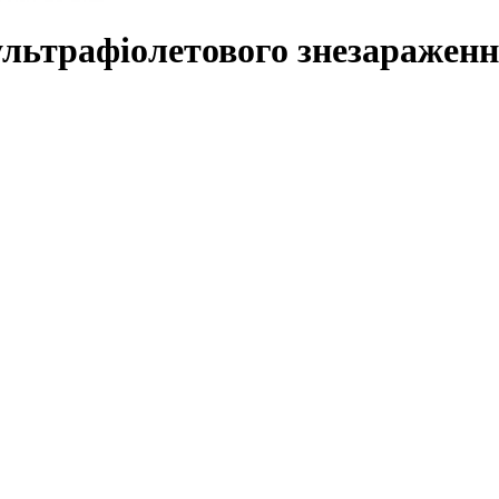
ультрафіолетового знезаражен