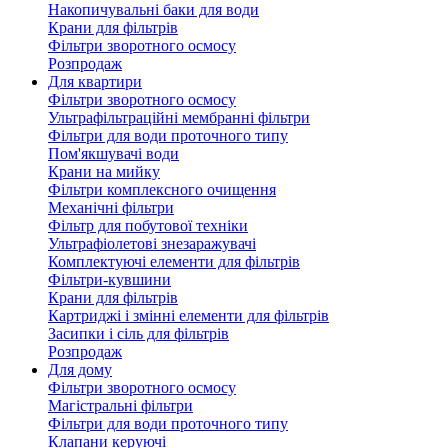
Накопичувальні баки для води
Крани для фільтрів
Фільтри зворотного осмосу
Розпродаж
Для квартири
Фільтри зворотного осмосу
Ультрафільтраційні мембранні фільтри
Фільтри для води проточного типу
Пом'якшувачі води
Крани на мийку
Фільтри комплексного очищення
Механічні фільтри
Фільтр для побутової техніки
Ультрафіолетові знезаражувачі
Комплектуючі елементи для фільтрів
Фільтри-кувшини
Крани для фільтрів
Картриджі і змінні елементи для фільтрів
Засипки і сіль для фільтрів
Розпродаж
Для дому
Фільтри зворотного осмосу
Магістральні фільтри
Фільтри для води проточного типу
Клапани керуючі