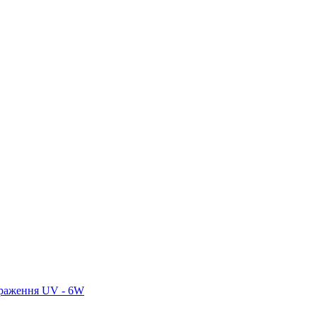
араження UV - 6W