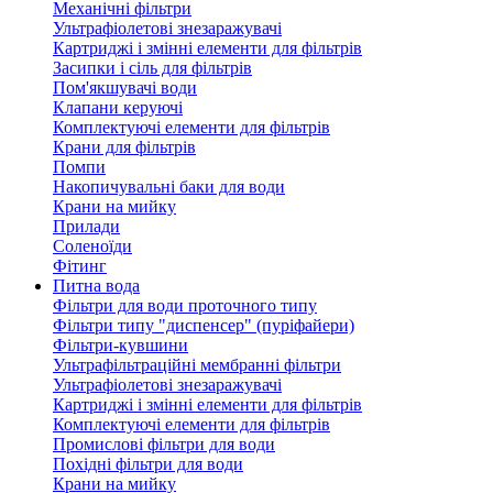
Механічні фільтри
Ультрафіолетові знезаражувачі
Картриджі і змінні елементи для фільтрів
Засипки і сіль для фільтрів
Пом'якшувачі води
Клапани керуючі
Комплектуючі елементи для фільтрів
Крани для фільтрів
Помпи
Накопичувальні баки для води
Крани на мийку
Прилади
Соленоїди
Фітинг
Питна вода
Фільтри для води проточного типу
Фільтри типу "диспенсер" (пуріфайери)
Фільтри-кувшини
Ультрафільтраційні мембранні фільтри
Ультрафіолетові знезаражувачі
Картриджі і змінні елементи для фільтрів
Комплектуючі елементи для фільтрів
Промислові фільтри для води
Похідні фільтри для води
Крани на мийку