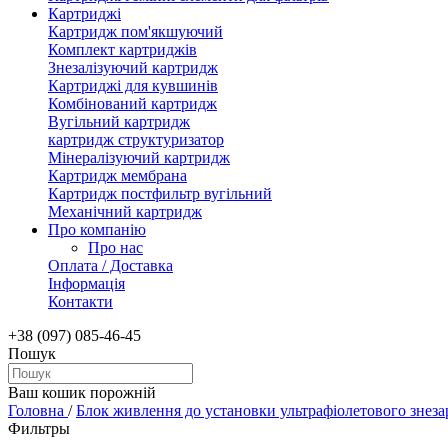
Картриджі
Картридж пом'якшуючий
Комплект картриджів
Знезалізуючий картридж
Картриджі для кувшинів
Комбінований картридж
Вугільний картридж
картридж структуризатор
Мінералізуючий картридж
Картридж мембрана
Картридж постфильтр вугільний
Механічний картридж
Про компанію
Про нас
Оплата / Доставка
Інформація
Контакти
+38 (097) 085-46-45
Пошук
Ваш кошик порожній
Головна
/
Блок живлення до установки ультрафіолетового знез
Фильтры