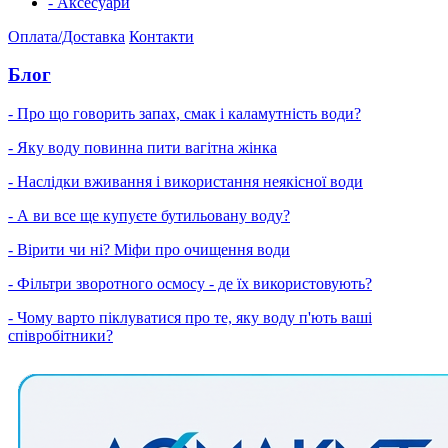
- Аксесуари
Оплата/Доставка
Контакти
Блог
- Про що говорить запах, смак і каламутність води?
- Яку воду повинна пити вагітна жінка
- Наслідки вживання і використання неякісної води
- А ви все ще купуєте бутильовану воду?
- Вірити чи ні? Міфи про очищення води
- Фільтри зворотного осмосу - де їх використовують?
- Чому варто піклуватися про те, яку воду п'ють ваші
співробітники?