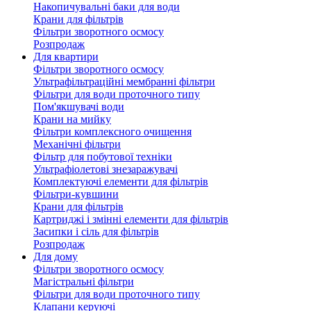
Накопичувальні баки для води
Крани для фільтрів
Фільтри зворотного осмосу
Розпродаж
Для квартири
Фільтри зворотного осмосу
Ультрафільтраційні мембранні фільтри
Фільтри для води проточного типу
Пом'якшувачі води
Крани на мийку
Фільтри комплексного очищення
Механічні фільтри
Фільтр для побутової техніки
Ультрафіолетові знезаражувачі
Комплектуючі елементи для фільтрів
Фільтри-кувшини
Крани для фільтрів
Картриджі і змінні елементи для фільтрів
Засипки і сіль для фільтрів
Розпродаж
Для дому
Фільтри зворотного осмосу
Магістральні фільтри
Фільтри для води проточного типу
Клапани керуючі