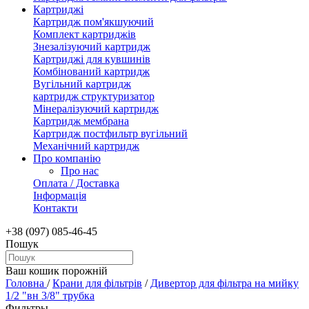
Картриджі
Картридж пом'якшуючий
Комплект картриджів
Знезалізуючий картридж
Картриджі для кувшинів
Комбінований картридж
Вугільний картридж
картридж структуризатор
Мінералізуючий картридж
Картридж мембрана
Картридж постфильтр вугільний
Механічний картридж
Про компанію
Про нас
Оплата / Доставка
Інформація
Контакти
+38 (097) 085-46-45
Пошук
Ваш кошик порожній
Головна
/
Крани для фільтрів
/
Дивертор для фільтра на мийку
1/2 "вн 3/8" трубка
Фильтры