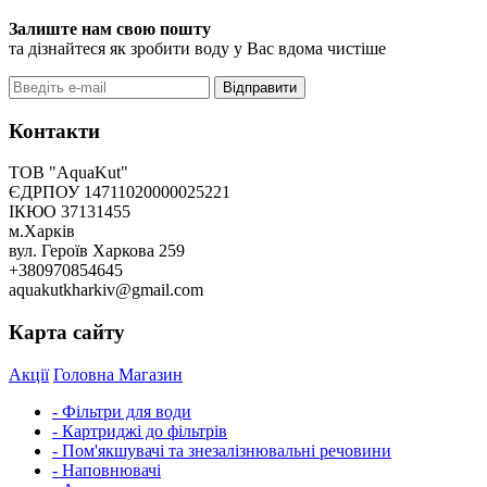
Залиште нам свою пошту
та дізнайтеся як зробити воду у Вас вдома чистіше
Відправити
Контакти
ТОВ "AquaKut"
ЄДРПОУ 14711020000025221
ІКЮО 37131455
м.Харків
вул. Героїв Харкова 259
+380970854645
aquakutkharkiv@gmail.com
Карта сайту
Акції
Головна
Магазин
- Фільтри для води
- Картриджі до фільтрів
- Пом'якшувачі та знезалізнювальні речовини
- Наповнювачі