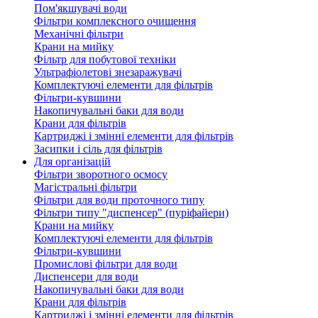
Пом'якшувачі води
Фільтри комплексного очищення
Механічні фільтри
Крани на мийку
Фільтр для побутової техніки
Ультрафіолетові знезаражувачі
Комплектуючі елементи для фільтрів
Фільтри-кувшини
Накопичувальні баки для води
Крани для фільтрів
Картриджі і змінні елементи для фільтрів
Засипки і сіль для фільтрів
Для організацій
Фільтри зворотного осмосу
Магістральні фільтри
Фільтри для води проточного типу
Фільтри типу "диспенсер" (пуріфайери)
Крани на мийку
Комплектуючі елементи для фільтрів
Фільтри-кувшини
Промислові фільтри для води
Диспенсери для води
Накопичувальні баки для води
Крани для фільтрів
Картриджі і змінні елементи для фільтрів