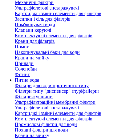
Механічні фільтри
Ультрафіолетові знезаражувачі
Картриджі і змінні елементи для фільтрів
Засипки і сіль для фільтрів
Пом'якшувачі води
Клапани керуючі
Комплектуючі елементи для фільтрів
Крани для фільтрів
Помпи
Накопичувальні баки для води
Крани на мийку
Прилади
Соленоїди
Фітинг
Питна вода
Фільтри для води проточного типу
Фільтри типу "диспенсер" (пуріфайери)
Фільтри-кувшини
Ультрафільтраційні мембранні фільтри
Ультрафіолетові знезаражувачі
Картриджі і змінні елементи для фільтрів
Комплектуючі елементи для фільтрів
Промислові фільтри для води
Похідні фільтри для води
Крани на мийку