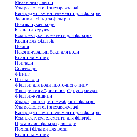
Механічні фільтри
Ультрафіолетові знезаражувачі
Картриджі і змінні елементи для фільтрів
Засипки і сіль для фільтрів
Пом'якшувачі води
Клапани керуючі
Комплектуючі елементи для фільтрів
Крани для фільтрів
Помпи
Накопичувальні баки для води
Крани на мийку
Прилади
Соленоїди
Фітинг
Питна вода
Фільтри для води проточного типу
Фільтри типу "диспенсер" (пуріфайери)
Фільтри-кувшини
Ультрафільтраційні мембранні фільтри
Ультрафіолетові знезаражувачі
Картриджі і змінні елементи для фільтрів
Комплектуючі елементи для фільтрів
Промислові фільтри для води
Похідні фільтри для води
Крани на мийку