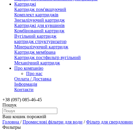
Картриджі
Картридж пом'якшуючий
Комплект картриджів
Знезалізуючий картридж
Картриджі для кувшинів
Комбінований картридж
Вугільний картридж
картридж структуризатор
Мінералізуючий картридж
Картридж мембрана
Картридж постфильтр вугільний
Механічний картридж
Про компанію
Про нас
Оплата / Доставка
Інформація
Контакти
+38 (097) 085-46-45
Пошук
Ваш кошик порожній
Головна
/
Промислові фільтри для води
/
Фільтр для свердлови
Фильтры