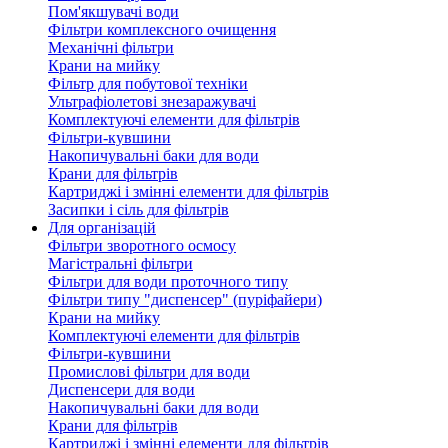
Пом'якшувачі води
Фільтри комплексного очищення
Механічні фільтри
Крани на мийку
Фільтр для побутової техніки
Ультрафіолетові знезаражувачі
Комплектуючі елементи для фільтрів
Фільтри-кувшини
Накопичувальні баки для води
Крани для фільтрів
Картриджі і змінні елементи для фільтрів
Засипки і сіль для фільтрів
Для організацій
Фільтри зворотного осмосу
Магістральні фільтри
Фільтри для води проточного типу
Фільтри типу "диспенсер" (пуріфайери)
Крани на мийку
Комплектуючі елементи для фільтрів
Фільтри-кувшини
Промислові фільтри для води
Диспенсери для води
Накопичувальні баки для води
Крани для фільтрів
Картриджі і змінні елементи для фільтрів