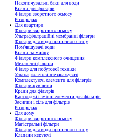
Накопичувальні баки для води
Крани для фільтрів
Фільтри зворотного осмосу
Розпродаж
Для квартири
Фільтри зворотного осмосу
Ультрафільтраційні мембранні фільтри
Фільтри для води проточного типу
Пом'якшувачі води
Крани на мийку
Фільтри комплексного очищення
Механічні фільтри
Фільтр для побутової техніки
Ультрафіолетові знезаражувачі
Комплектуючі елементи для фільтрів
Фільтри-кувшини
Крани для фільтрів
Картриджі і змінні елементи для фільтрів
Засипки і сіль для фільтрів
Розпродаж
Для дому
Фільтри зворотного осмосу
Магістральні фільтри
Фільтри для води проточного типу
Клапани керуючі