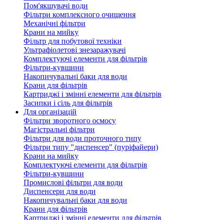
Пом'якшувачі води
Фільтри комплексного очищення
Механічні фільтри
Крани на мийку
Фільтр для побутової техніки
Ультрафіолетові знезаражувачі
Комплектуючі елементи для фільтрів
Фільтри-кувшини
Накопичувальні баки для води
Крани для фільтрів
Картриджі і змінні елементи для фільтрів
Засипки і сіль для фільтрів
Для організацій
Фільтри зворотного осмосу
Магістральні фільтри
Фільтри для води проточного типу
Фільтри типу "диспенсер" (пуріфайери)
Крани на мийку
Комплектуючі елементи для фільтрів
Фільтри-кувшини
Промислові фільтри для води
Диспенсери для води
Накопичувальні баки для води
Крани для фільтрів
Картриджі і змінні елементи для фільтрів