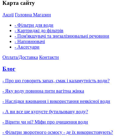
Карта сайту
Акції
Головна
Магазин
- Фільтри для води
- Картриджі до фільтрів
- Пом'якшувачі та знезалізнювальні речовини
- Наповнювачі
- Аксесуари
Оплата/Доставка
Контакти
Блог
- Про що говорить запах, смак і каламутність води?
- Яку воду повинна пити вагітна жінка
- Наслідки вживання і використання неякісної води
- А ви все ще купуєте бутильовану воду?
- Вірити чи ні? Міфи про очищення води
- Фільтри зворотного осмосу - де їх використовують?