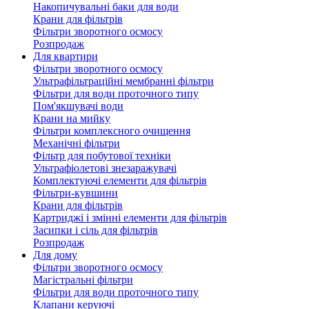
Накопичувальні баки для води
Крани для фільтрів
Фільтри зворотного осмосу
Розпродаж
Для квартири
Фільтри зворотного осмосу
Ультрафільтраційні мембранні фільтри
Фільтри для води проточного типу
Пом'якшувачі води
Крани на мийку
Фільтри комплексного очищення
Механічні фільтри
Фільтр для побутової техніки
Ультрафіолетові знезаражувачі
Комплектуючі елементи для фільтрів
Фільтри-кувшини
Крани для фільтрів
Картриджі і змінні елементи для фільтрів
Засипки і сіль для фільтрів
Розпродаж
Для дому
Фільтри зворотного осмосу
Магістральні фільтри
Фільтри для води проточного типу
Клапани керуючі