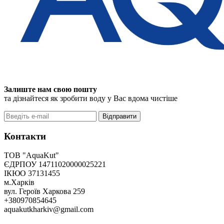
Залиште нам свою пошту
та дізнайтеся як зробити воду у Вас вдома чистіше
Відправити
Контакти
ТОВ "AquaKut"
ЄДРПОУ 14711020000025221
ІКЮО 37131455
м.Харків
вул. Героїв Харкова 259
+380970854645
aquakutkharkiv@gmail.com