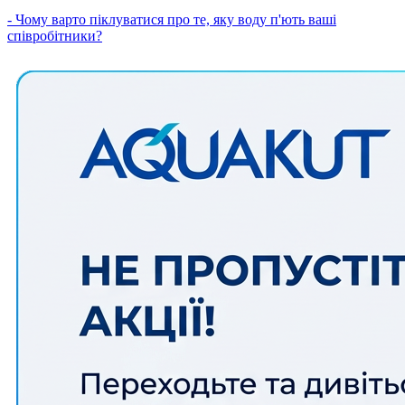
- Чому варто піклуватися про те, яку воду п'ють ваші
співробітники?