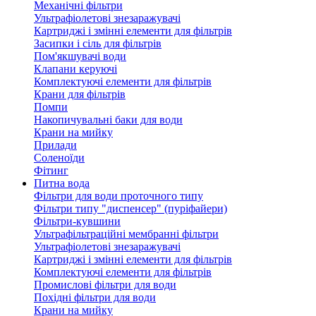
Механічні фільтри
Ультрафіолетові знезаражувачі
Картриджі і змінні елементи для фільтрів
Засипки і сіль для фільтрів
Пом'якшувачі води
Клапани керуючі
Комплектуючі елементи для фільтрів
Крани для фільтрів
Помпи
Накопичувальні баки для води
Крани на мийку
Прилади
Соленоїди
Фітинг
Питна вода
Фільтри для води проточного типу
Фільтри типу "диспенсер" (пуріфайери)
Фільтри-кувшини
Ультрафільтраційні мембранні фільтри
Ультрафіолетові знезаражувачі
Картриджі і змінні елементи для фільтрів
Комплектуючі елементи для фільтрів
Промислові фільтри для води
Похідні фільтри для води
Крани на мийку