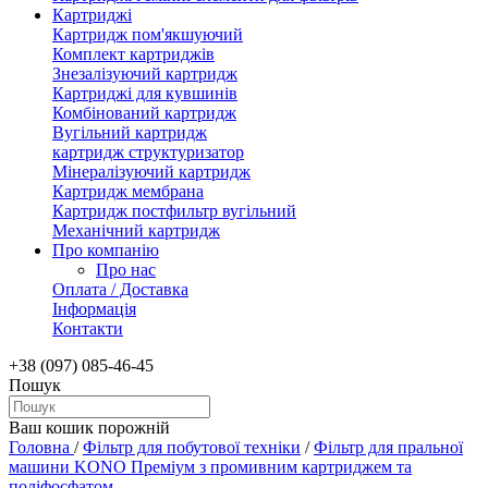
Картриджі
Картридж пом'якшуючий
Комплект картриджів
Знезалізуючий картридж
Картриджі для кувшинів
Комбінований картридж
Вугільний картридж
картридж структуризатор
Мінералізуючий картридж
Картридж мембрана
Картридж постфильтр вугільний
Механічний картридж
Про компанію
Про нас
Оплата / Доставка
Інформація
Контакти
+38 (097) 085-46-45
Пошук
Ваш кошик порожній
Головна
/
Фільтр для побутової техніки
/
Фільтр для пральної
машини KONO Преміум з промивним картриджем та
поліфосфатом