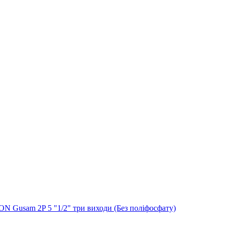
N Gusam 2P 5 "1/2" три виходи (Без поліфосфату)