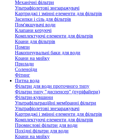
Механічні фільтри
Ультрафіолетові знезаражувачі
Картриджі і змінні елементи для фільтрів
Засипки і сіль для фільтрів
Пом'якшувачі води
Клапани керуючі
Комплектуючі елементи для фільтрів
Крани для фільтрів
Помпи
Накопичувальні баки для води
Крани на мийку
Прилади
Соленоїди
Фітинг
Питна вода
Фільтри для води проточного типу
Фільтри типу "диспенсер" (пуріфайери)
Фільтри-кувшини
Ультрафільтраційні мембранні фільтри
Ультрафіолетові знезаражувачі
Картриджі і змінні елементи для фільтрів
Комплектуючі елементи для фільтрів
Промислові фільтри для води
Похідні фільтри для води
Крани на мийку