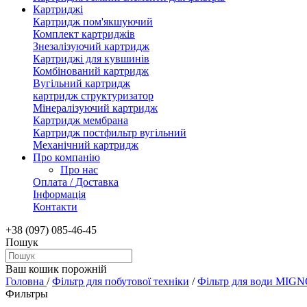
Картриджі
Картридж пом'якшуючий
Комплект картриджів
Знезалізуючий картридж
Картриджі для кувшинів
Комбінований картридж
Вугільний картридж
картридж структуризатор
Мінералізуючий картридж
Картридж мембрана
Картридж постфильтр вугільний
Механічний картридж
Про компанію
Про нас
Оплата / Доставка
Інформація
Контакти
+38 (097) 085-46-45
Пошук
Ваш кошик порожній
Головна
/
Фільтр для побутової техніки
/
Фільтр для води MIGNO
Фильтры