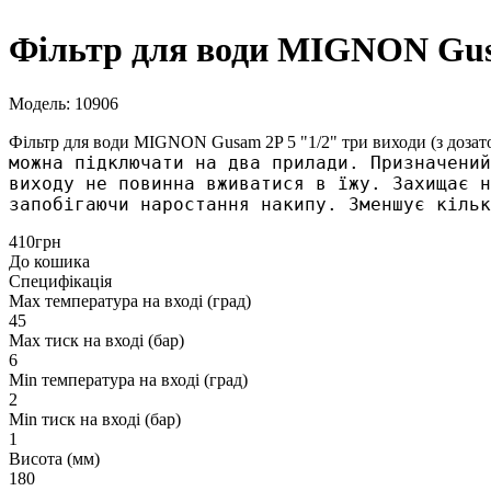
Фільтр для води MIGNON Gusa
Модель: 10906
Фільтр для води MIGNON Gusam 2P 5 "1/2" три виходи (з доза
можна підключати на два прилади. Призначений
виходу не повинна вживатися в їжу. Захищає н
запобігаючи наростання накипу. Зменшує кільк
410грн
До кошика
Специфікація
Max температура на вході (град)
45
Max тиск на вході (бар)
6
Min температура на вході (град)
2
Min тиск на вході (бар)
1
Висота (мм)
180