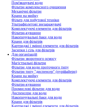
Пом'якшувачі води
Фільтри комплексного очищення
Механічні фільтри
Крани на мийку
Фільтр для побутової техніки
Ультрафіолетові знезаражувачі
Комплектуючі елементи для фільтрів
Фільтри-кувшини
Накопичувальні баки для води
Крани для фільтрів
Картриджі і змінні елементи для фільтрів
Засипки і сіль для фільтрів
Для організацій
Фільтри зворотного осмосу
Магістральні фільтри
Фільтри для води проточного типу
Фільтри типу "диспенсер" (пуріфайери)
Крани на мийку
Комплектуючі елементи для фільтрів
Фільтри-кувшини
Промислові фільтри для води
Диспенсери для води
Накопичувальні баки для води
Крани для фільтрів
Картриджі і змінні елементи для фільтрів