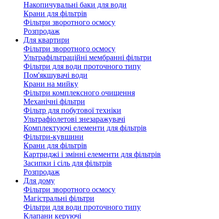
Накопичувальні баки для води
Крани для фільтрів
Фільтри зворотного осмосу
Розпродаж
Для квартири
Фільтри зворотного осмосу
Ультрафільтраційні мембранні фільтри
Фільтри для води проточного типу
Пом'якшувачі води
Крани на мийку
Фільтри комплексного очищення
Механічні фільтри
Фільтр для побутової техніки
Ультрафіолетові знезаражувачі
Комплектуючі елементи для фільтрів
Фільтри-кувшини
Крани для фільтрів
Картриджі і змінні елементи для фільтрів
Засипки і сіль для фільтрів
Розпродаж
Для дому
Фільтри зворотного осмосу
Магістральні фільтри
Фільтри для води проточного типу
Клапани керуючі