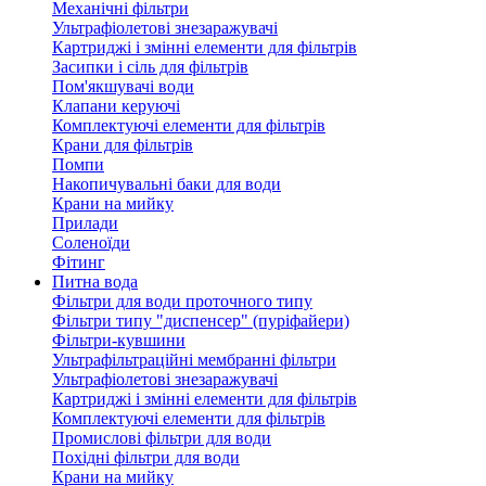
Механічні фільтри
Ультрафіолетові знезаражувачі
Картриджі і змінні елементи для фільтрів
Засипки і сіль для фільтрів
Пом'якшувачі води
Клапани керуючі
Комплектуючі елементи для фільтрів
Крани для фільтрів
Помпи
Накопичувальні баки для води
Крани на мийку
Прилади
Соленоїди
Фітинг
Питна вода
Фільтри для води проточного типу
Фільтри типу "диспенсер" (пуріфайери)
Фільтри-кувшини
Ультрафільтраційні мембранні фільтри
Ультрафіолетові знезаражувачі
Картриджі і змінні елементи для фільтрів
Комплектуючі елементи для фільтрів
Промислові фільтри для води
Похідні фільтри для води
Крани на мийку