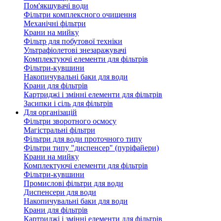
Пом'якшувачі води
Фільтри комплексного очищення
Механічні фільтри
Крани на мийку
Фільтр для побутової техніки
Ультрафіолетові знезаражувачі
Комплектуючі елементи для фільтрів
Фільтри-кувшини
Накопичувальні баки для води
Крани для фільтрів
Картриджі і змінні елементи для фільтрів
Засипки і сіль для фільтрів
Для організацій
Фільтри зворотного осмосу
Магістральні фільтри
Фільтри для води проточного типу
Фільтри типу "диспенсер" (пуріфайери)
Крани на мийку
Комплектуючі елементи для фільтрів
Фільтри-кувшини
Промислові фільтри для води
Диспенсери для води
Накопичувальні баки для води
Крани для фільтрів
Картриджі і змінні елементи для фільтрів