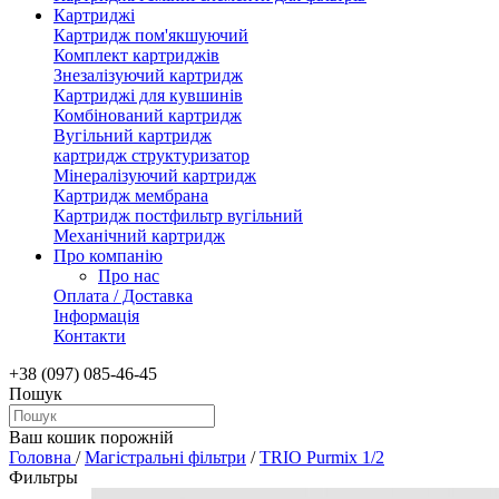
Картриджі
Картридж пом'якшуючий
Комплект картриджів
Знезалізуючий картридж
Картриджі для кувшинів
Комбінований картридж
Вугільний картридж
картридж структуризатор
Мінералізуючий картридж
Картридж мембрана
Картридж постфильтр вугільний
Механічний картридж
Про компанію
Про нас
Оплата / Доставка
Інформація
Контакти
+38 (097) 085-46-45
Пошук
Ваш кошик порожній
Головна
/
Магістральні фільтри
/
TRIO Purmix 1/2
Фильтры