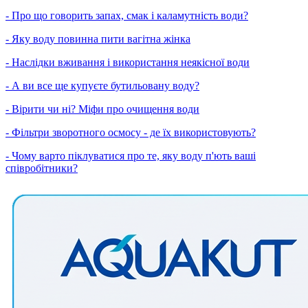
- Про що говорить запах, смак і каламутність води?
- Яку воду повинна пити вагітна жінка
- Наслідки вживання і використання неякісної води
- А ви все ще купуєте бутильовану воду?
- Вірити чи ні? Міфи про очищення води
- Фільтри зворотного осмосу - де їх використовують?
- Чому варто піклуватися про те, яку воду п'ють ваші
співробітники?