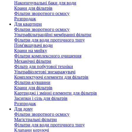
Накопичувальні баки для води
Крани для фільтрів
Фільтри зворотного осмосу
Розпродаж
Для квартири
Фільтри зворотного осмосу
Ультрафільтраційні мембранні фільтри
Фільтри для води проточного типу
Пом'якшувачі води
Крани на мийку
Фільтри комплексного очищення
Механічні фільтри
Фільтр для побутової техніки
Ультрафіолетові знезаражувачі
Комплектуючі елементи для фільтрів
Фільтри-кувшини
Крани для фільтрів
Картриджі і змінні елементи для фільтрів
Засипки і сіль для фільтрів
Розпродаж
Для дому
Фільтри зворотного осмосу
Магістральні фільтри
Фільтри для води проточного типу
Клапани керуючі