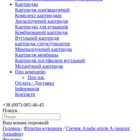
Картриджі
Картридж пом'якшуючий
Комплект картриджів
Знезалізуючий картридж
Картриджі для кувшинів
Комбінований картридж
Вугільний картридж
картридж структуризатор
Мінералізуючий картридж
Картридж мембрана
Картридж постфильтр вугільний
Механічний картридж
Про компанію
Про нас
Оплата / Доставка
Інформація
Контакти
+38 (097) 085-46-45
Пошук
Ваш кошик порожній
Головна
/
Фільтри-кувшини
/
Глечик Альба опція А (аналог
Аквафор)
Фильтры