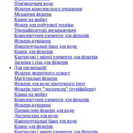
Пом'якшувачі води
Фільтри комплексного очищення
Механічні фільтри
Крани на мийку
Фільтр для побутової техніки
Ультрафіолетові знезаражувачі
Комплектуючі елементи для фільтрів
Фільтри-кувшини
Накопичувальні баки для води
Крани для фільтрів
Картриджі і змінні елементи для фільтрів
Засипки і сіль для фільтрів
Для організацій
Фільтри зворотного осмосу
Магістральні фільтри
Фільтри для води проточного типу
Фільтри типу "диспенсер" (пуріфайери)
Крани на мийку
Комплектуючі елементи для фільтрів
Фільтри-кувшини
Промислові фільтри для води
Диспенсери для води
Накопичувальні баки для води
Крани для фільтрів
Картриджі і змінні елементи для фільтрів