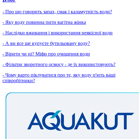
- Про що говорить запах, смак і каламутність води?
- Яку воду повинна пити вагітна жінка
- Наслідки вживання і використання неякісної води
- А ви все ще купуєте бутильовану воду?
- Вірити чи ні? Міфи про очищення води
- Фільтри зворотного осмосу - де їх використовують?
- Чому варто піклуватися про те, яку воду п'ють ваші
співробітники?