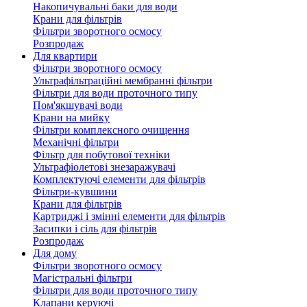
Накопичувальні баки для води
Крани для фільтрів
Фільтри зворотного осмосу
Розпродаж
Для квартири
Фільтри зворотного осмосу
Ультрафільтраційні мембранні фільтри
Фільтри для води проточного типу
Пом'якшувачі води
Крани на мийку
Фільтри комплексного очищення
Механічні фільтри
Фільтр для побутової техніки
Ультрафіолетові знезаражувачі
Комплектуючі елементи для фільтрів
Фільтри-кувшини
Крани для фільтрів
Картриджі і змінні елементи для фільтрів
Засипки і сіль для фільтрів
Розпродаж
Для дому
Фільтри зворотного осмосу
Магістральні фільтри
Фільтри для води проточного типу
Клапани керуючі