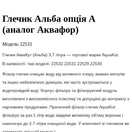
Глечик Альба опція А
(аналог Аквафор)
Модель: 22533
Глечик АкваКут (Альба) 3,7 літра — торгової марки AquaKut.
В наявності- такі моделі- 22532.22531.22529.22530
Фільтр-глечик очищає воду від активного хлору, важких металів
та інших небезпечних домішок, які часто зустрічаються у
водопровідній воді. Корпус фільтра та фільтруючий модуль
виготовлені з високоякісного пластику та допущені до контракту з
харчовими продуктами. Пратичний фільтр-глечик AquaKut
фільтрує за раз 1 літр води завдяки великому об'єму воронки і
накопичує до 2.7 літра очищеної води. У комплекті зі глечиком ви
отримаєте змінний модуль!