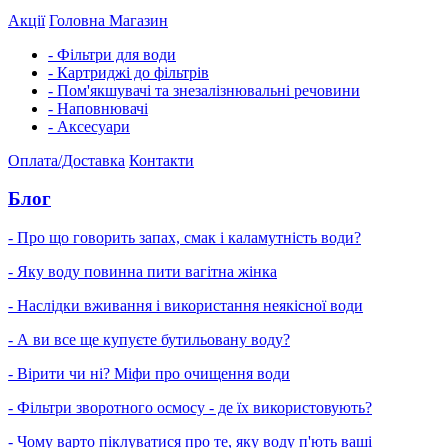
Акції
Головна
Магазин
- Фільтри для води
- Картриджі до фільтрів
- Пом'якшувачі та знезалізнювальні речовини
- Наповнювачі
- Аксесуари
Оплата/Доставка
Контакти
Блог
- Про що говорить запах, смак і каламутність води?
- Яку воду повинна пити вагітна жінка
- Наслідки вживання і використання неякісної води
- А ви все ще купуєте бутильовану воду?
- Вірити чи ні? Міфи про очищення води
- Фільтри зворотного осмосу - де їх використовують?
- Чому варто піклуватися про те, яку воду п'ють ваші