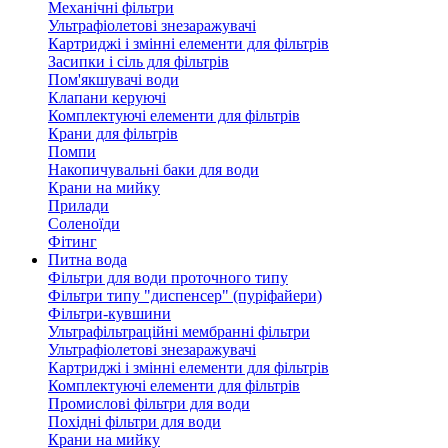
Механічні фільтри
Ультрафіолетові знезаражувачі
Картриджі і змінні елементи для фільтрів
Засипки і сіль для фільтрів
Пом'якшувачі води
Клапани керуючі
Комплектуючі елементи для фільтрів
Крани для фільтрів
Помпи
Накопичувальні баки для води
Крани на мийку
Прилади
Соленоїди
Фітинг
Питна вода
Фільтри для води проточного типу
Фільтри типу "диспенсер" (пуріфайери)
Фільтри-кувшини
Ультрафільтраційні мембранні фільтри
Ультрафіолетові знезаражувачі
Картриджі і змінні елементи для фільтрів
Комплектуючі елементи для фільтрів
Промислові фільтри для води
Похідні фільтри для води
Крани на мийку