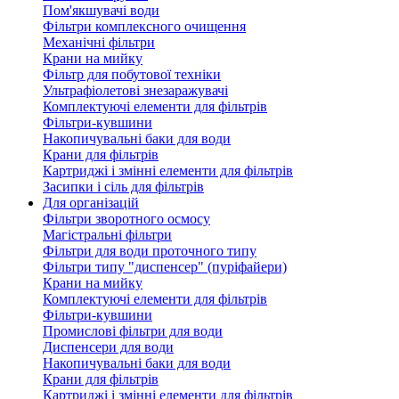
Пом'якшувачі води
Фільтри комплексного очищення
Механічні фільтри
Крани на мийку
Фільтр для побутової техніки
Ультрафіолетові знезаражувачі
Комплектуючі елементи для фільтрів
Фільтри-кувшини
Накопичувальні баки для води
Крани для фільтрів
Картриджі і змінні елементи для фільтрів
Засипки і сіль для фільтрів
Для організацій
Фільтри зворотного осмосу
Магістральні фільтри
Фільтри для води проточного типу
Фільтри типу "диспенсер" (пуріфайери)
Крани на мийку
Комплектуючі елементи для фільтрів
Фільтри-кувшини
Промислові фільтри для води
Диспенсери для води
Накопичувальні баки для води
Крани для фільтрів
Картриджі і змінні елементи для фільтрів