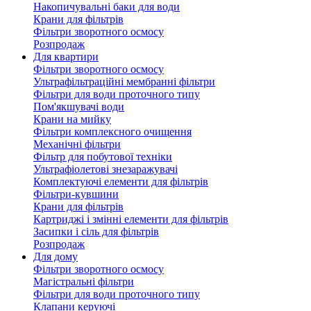
Накопичувальні баки для води
Крани для фільтрів
Фільтри зворотного осмосу
Розпродаж
Для квартири
Фільтри зворотного осмосу
Ультрафільтраційні мембранні фільтри
Фільтри для води проточного типу
Пом'якшувачі води
Крани на мийку
Фільтри комплексного очищення
Механічні фільтри
Фільтр для побутової техніки
Ультрафіолетові знезаражувачі
Комплектуючі елементи для фільтрів
Фільтри-кувшини
Крани для фільтрів
Картриджі і змінні елементи для фільтрів
Засипки і сіль для фільтрів
Розпродаж
Для дому
Фільтри зворотного осмосу
Магістральні фільтри
Фільтри для води проточного типу
Клапани керуючі