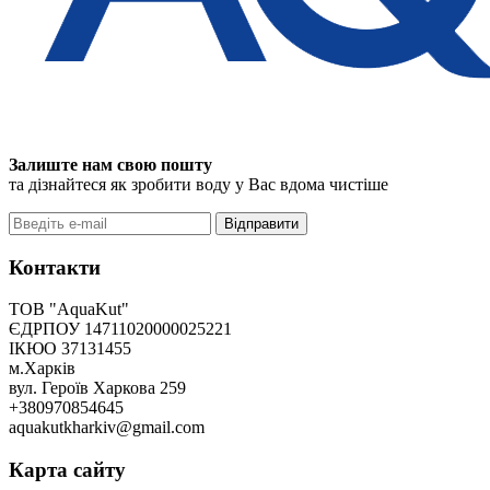
Залиште нам свою пошту
та дізнайтеся як зробити воду у Вас вдома чистіше
Відправити
Контакти
ТОВ "AquaKut"
ЄДРПОУ 14711020000025221
ІКЮО 37131455
м.Харків
вул. Героїв Харкова 259
+380970854645
aquakutkharkiv@gmail.com
Карта сайту