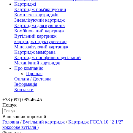
Картриджі
Картридж пом'якшуючий
Комплект картриджів
Знезалізуючий картридж
Картриджі для кувшинів
Комбінований картридж
Вугільний картридж
картридж структуризатор
Мінералізуючий картридж
Картридж мембрана
Картридж постфильтр вугільний
Механічний картридж
Про компанію
Про нас
Оплата / Доставка
Інформація
Контакти
+38 (097) 085-46-45
Пошук
Ваш кошик порожній
Головна
/
Вугільний картридж
/
Картридж FCCA 10 "2 1/2"
кокосове вугілля )
Фильтры