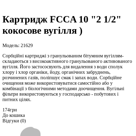
Картридж FCCA 10 "2 1/2"
кокосове вугілля )
Модель: 21629
Сорбційні картриджі з гранульованим бітумним вугіллям-
складаються з високоактивного гранульованого активованого
вугілля. Його застососвують для видалення з води сполук
хлору і хлор органіки, йоду, органічних забруднень,
розчинених газів, поліпшує смак і запах води. Сорбційне
очищення може використовуватися самостійно або у
комбінації з біологічними методами доочищення. Вугільні
фільтри використовуються у господарсько - побутових і
питних цілях.
174грн
До кошика
Відгуки (0)