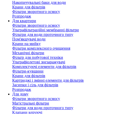
Накопичувальні баки для води
Крани для фільтрів
Фільтри зворотного осмосу
Розпродаж
Для квартири
Фільтри зворотного осмосу
Ультрафільтраційні мембранні фільтри
Фільтри для води проточного типу
Пом'якшувачі води
Крани на мийку
Фільтри комплексного очищення
Механічні фільтри
Фільтр для побутової техніки
Ультрафіолетові знезаражувачі
Комплектуючі елементи для фільтрів
Фільтри-кувшини
Крани для фільтрів
Картриджі і змінні елементи для фільтрів
Засипки і сіль для фільтрів
Розпродаж
Для дому
Фільтри зворотного осмосу
Магістральні фільтри
Фільтри для води проточного типу
Клапани керуючі