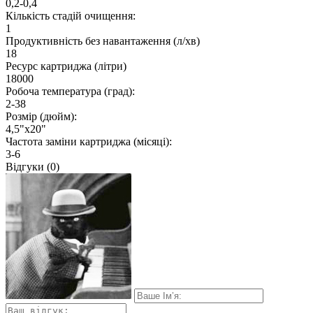
0,2-0,4
Кількість стадій очищення:
1
Продуктивність без навантаження (л/хв)
18
Ресурс картриджа (літри)
18000
Робоча температура (град):
2-38
Розмір (дюйм):
4,5"х20"
Частота заміни картриджа (місяці):
3-6
Відгуки (0)