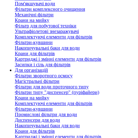
Пом'якшувачі води
Фільтри комплексного очищення
Механічні фільтри
Крани на мийку
Фільтр для побутової техніки
Ультрафіолетові знезаражувачі
Комплектуючі елементи для фільтрів
Фільтри-кувшини
Накопичувальні баки для води
Крани для фільтрів
Картриджі і змінні елементи для фільтрів
Засипки і сіль для фільтрів
Для організацій
Фільтри зворотного осмосу
Магістральні фільтри
Фільтри для води проточного типу
Фільтри типу "диспенсер" (пуріфайери)
Крани на мийку
Комплектуючі елементи для фільтрів
Фільтри-кувшини
Промислові фільтри для води
Диспенсери для води
Накопичувальні баки для води
Крани для фільтрів
Картриджі і змінні елементи для фільтрів