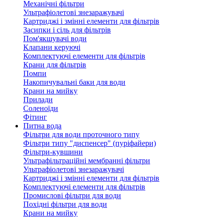
Механічні фільтри
Ультрафіолетові знезаражувачі
Картриджі і змінні елементи для фільтрів
Засипки і сіль для фільтрів
Пом'якшувачі води
Клапани керуючі
Комплектуючі елементи для фільтрів
Крани для фільтрів
Помпи
Накопичувальні баки для води
Крани на мийку
Прилади
Соленоїди
Фітинг
Питна вода
Фільтри для води проточного типу
Фільтри типу "диспенсер" (пуріфайери)
Фільтри-кувшини
Ультрафільтраційні мембранні фільтри
Ультрафіолетові знезаражувачі
Картриджі і змінні елементи для фільтрів
Комплектуючі елементи для фільтрів
Промислові фільтри для води
Похідні фільтри для води
Крани на мийку