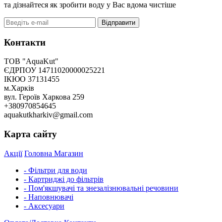
та дізнайтеся як зробити воду у Вас вдома чистіше
Відправити
Контакти
ТОВ "AquaKut"
ЄДРПОУ 14711020000025221
ІКЮО 37131455
м.Харків
вул. Героїв Харкова 259
+380970854645
aquakutkharkiv@gmail.com
Карта сайту
Акції
Головна
Магазин
- Фільтри для води
- Картриджі до фільтрів
- Пом'якшувачі та знезалізнювальні речовини
- Наповнювачі
- Аксесуари