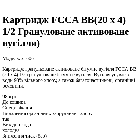
Картридж FCCA BB(20 х 4)
1/2 Грануловане активоване
вугілля)
Модель: 21606
Картридж гранульоване активоване бітумне вугілля FCСА ВВ
(20 х 4) 1/2 гранульоване бітуміне вугілля. Вугілля усуває з
води 98% вільного хлору, а також багаточастинкові, органічні
речовини.
985грн
До кошика
Специфікація
Видалення органічних забруднень і хлору
так
Вихідна вода:
холодна
Зниження тиск (бар)