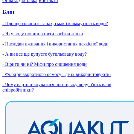
Оплата/Доставка
Контакти
Блог
- Про що говорить запах, смак і каламутність води?
- Яку воду повинна пити вагітна жінка
- Наслідки вживання і використання неякісної води
- А ви все ще купуєте бутильовану воду?
- Вірити чи ні? Міфи про очищення води
- Фільтри зворотного осмосу - де їх використовують?
- Чому варто піклуватися про те, яку воду п'ють ваші
співробітники?