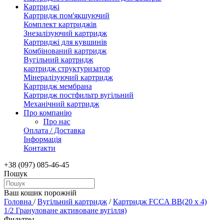
Картриджі
Картридж пом'якшуючий
Комплект картриджів
Знезалізуючий картридж
Картриджі для кувшинів
Комбінований картридж
Вугільний картридж
картридж структуризатор
Мінералізуючий картридж
Картридж мембрана
Картридж постфильтр вугільний
Механічний картридж
Про компанію
Про нас
Оплата / Доставка
Інформація
Контакти
+38 (097) 085-46-45
Пошук
Ваш кошик порожній
Головна
/
Вугільний картридж
/
Картридж FCCA BB(20 х 4)
1/2 Грануловане активоване вугілля)
Фильтры