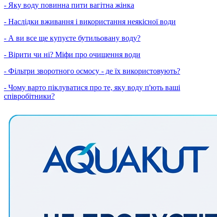
- Яку воду повинна пити вагітна жінка
- Наслідки вживання і використання неякісної води
- А ви все ще купуєте бутильовану воду?
- Вірити чи ні? Міфи про очищення води
- Фільтри зворотного осмосу - де їх використовують?
- Чому варто піклуватися про те, яку воду п'ють ваші
співробітники?