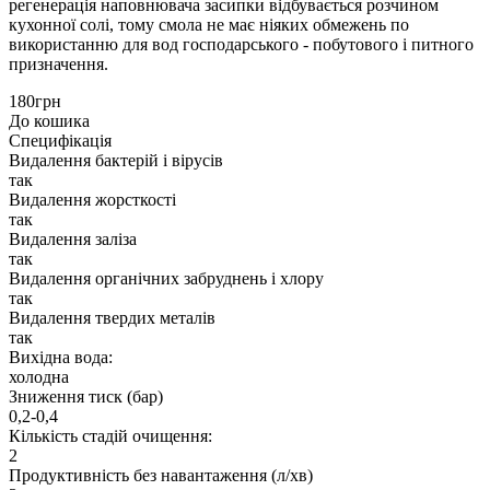
регенерація наповнювача засипки відбувається розчином
кухонної солі, тому смола не має ніяких обмежень по
використанню для вод господарського - побутового і питного
призначення.
180грн
До кошика
Специфікація
Видалення бактерій і вірусів
так
Видалення жорсткості
так
Видалення заліза
так
Видалення органічних забруднень і хлору
так
Видалення твердих металів
так
Вихідна вода:
холодна
Зниження тиск (бар)
0,2-0,4
Кількість стадій очищення:
2
Продуктивність без навантаження (л/хв)