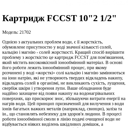
Картридж FCCST 10"2 1/2"
Модель: 21702
Однією з актуальних проблем води, є її жорсткість,
обумовлене присутностю у воді значної кількості солей,
кальцію і магнію - солей жорсткості. Кращий спосіб вирішити
проблему з жорсткістю це картридж FCCST для пом'якшення,
який містить високоякісний іонообмінний матеріал. В основі
його роботи лежить іонообмінний процес, при якому
розчинені у воді «жорсткі» солі кальцію і магнію замінюються
на іони натрію, які не утворюють твердих відкладень накипу,
відкладень солей в організмі, не викликають сухість, лущення,
свербіж шкіри і утворення лупи. Ваше обладнання буде
надійно захищене від появи накипу на водонагрівальних
поверхнях, що прискорює знос, збільшуючи витрати енергії на
нагрів води. Цей принцип призначений для вилучення з води
іонів багатьох важких металів (наприклад, свинцю), заліза та
ін., що становлять небезпеку для здоров'я людини. В процесі
роботи іонообмінної смоли в лінію подачі очищеної води не
відбувається ніяких виділень шкідливих домішок, а