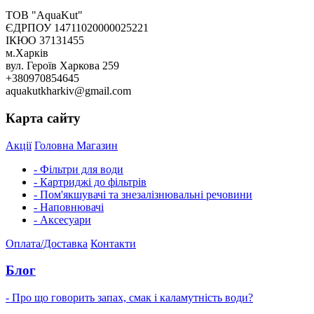
ТОВ "AquaKut"
ЄДРПОУ 14711020000025221
ІКЮО 37131455
м.Харків
вул. Героїв Харкова 259
+380970854645
aquakutkharkiv@gmail.com
Карта сайту
Акції
Головна
Магазин
- Фільтри для води
- Картриджі до фільтрів
- Пом'якшувачі та знезалізнювальні речовини
- Наповнювачі
- Аксесуари
Оплата/Доставка
Контакти
Блог
- Про що говорить запах, смак і каламутність води?