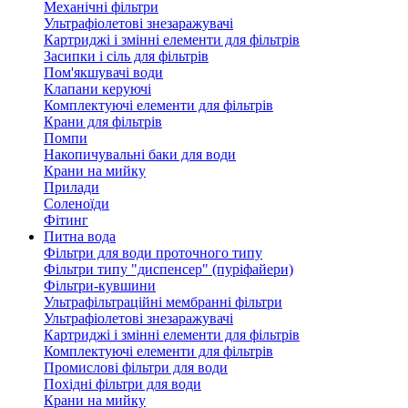
Механічні фільтри
Ультрафіолетові знезаражувачі
Картриджі і змінні елементи для фільтрів
Засипки і сіль для фільтрів
Пом'якшувачі води
Клапани керуючі
Комплектуючі елементи для фільтрів
Крани для фільтрів
Помпи
Накопичувальні баки для води
Крани на мийку
Прилади
Соленоїди
Фітинг
Питна вода
Фільтри для води проточного типу
Фільтри типу "диспенсер" (пуріфайери)
Фільтри-кувшини
Ультрафільтраційні мембранні фільтри
Ультрафіолетові знезаражувачі
Картриджі і змінні елементи для фільтрів
Комплектуючі елементи для фільтрів
Промислові фільтри для води
Похідні фільтри для води
Крани на мийку