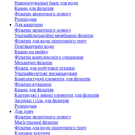
Накопичувальні баки для води
Крани для фільтрів
Фільтри зворотного осмосу
Розпродаж
Для квартири
Фільтри зворотного осмосу
Ультрафільтраційні мембранні фільтри
Фільтри для води проточного типу
Пом'якшувачі води
Крани на мийку
Фільтри комплексного очищення
Механічні фільтри
Фільтр для побутової техніки
Ультрафіолетові знезаражувачі
Комплектуючі елементи для фільтрів
Фільтри-кувшини
Крани для фільтрів
Картриджі і змінні елементи для фільтрів
Засипки і сіль для фільтрів
Розпродаж
Для дому
Фільтри зворотного осмосу
Магістральні фільтри
Фільтри для води проточного типу
Клапани керуючі