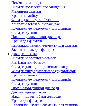
Пом'якшувачі води
Фільтри комплексного очищення
Механічні фільтри
Крани на мийку
Фільтр для побутової техніки
Ультрафіолетові знезаражувачі
Комплектуючі елементи для фільтрів
Фільтри-кувшини
Накопичувальні баки для води
Крани для фільтрів
Картриджі і змінні елементи для фільтрів
Засипки і сіль для фільтрів
Для організацій
Фільтри зворотного осмосу
Магістральні фільтри
Фільтри для води проточного типу
Фільтри типу "диспенсер" (пуріфайери)
Крани на мийку
Комплектуючі елементи для фільтрів
Фільтри-кувшини
Промислові фільтри для води
Диспенсери для води
Накопичувальні баки для води
Крани для фільтрів
Картриджі і змінні елементи для фільтрів