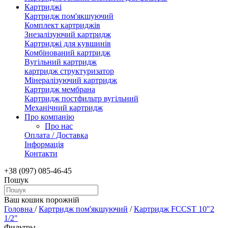
Картриджі
Картридж пом'якшуючий
Комплект картриджів
Знезалізуючий картридж
Картриджі для кувшинів
Комбінований картридж
Вугільний картридж
картридж структуризатор
Мінералізуючий картридж
Картридж мембрана
Картридж постфильтр вугільний
Механічний картридж
Про компанію
Про нас
Оплата / Доставка
Інформація
Контакти
+38 (097) 085-46-45
Пошук
Ваш кошик порожній
Головна
/
Картридж пом'якшуючий
/
Картридж FCCST 10"2
1/2"
Фильтры