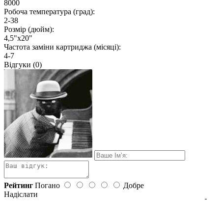
8000
Робоча температура (град):
2-38
Розмір (дюйм):
4,5"х20"
Частота заміни картриджа (місяці):
4-7
Відгуки (0)
Рейтинг
Погано
Добре
Надіслати