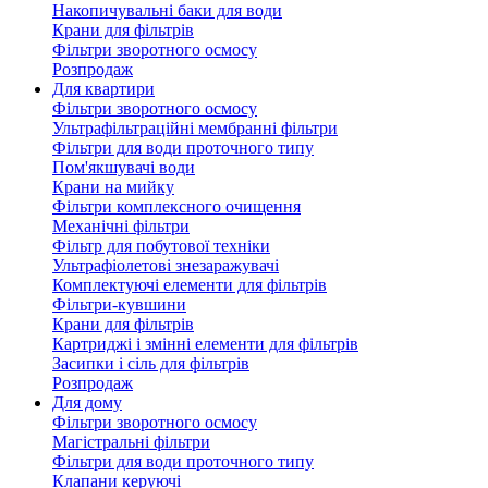
Накопичувальні баки для води
Крани для фільтрів
Фільтри зворотного осмосу
Розпродаж
Для квартири
Фільтри зворотного осмосу
Ультрафільтраційні мембранні фільтри
Фільтри для води проточного типу
Пом'якшувачі води
Крани на мийку
Фільтри комплексного очищення
Механічні фільтри
Фільтр для побутової техніки
Ультрафіолетові знезаражувачі
Комплектуючі елементи для фільтрів
Фільтри-кувшини
Крани для фільтрів
Картриджі і змінні елементи для фільтрів
Засипки і сіль для фільтрів
Розпродаж
Для дому
Фільтри зворотного осмосу
Магістральні фільтри
Фільтри для води проточного типу
Клапани керуючі