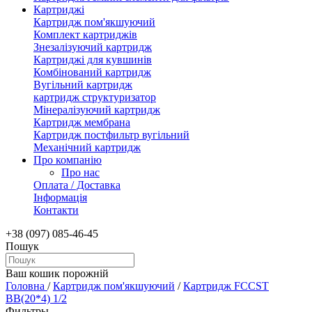
Картриджі
Картридж пом'якшуючий
Комплект картриджів
Знезалізуючий картридж
Картриджі для кувшинів
Комбінований картридж
Вугільний картридж
картридж структуризатор
Мінералізуючий картридж
Картридж мембрана
Картридж постфильтр вугільний
Механічний картридж
Про компанію
Про нас
Оплата / Доставка
Інформація
Контакти
+38 (097) 085-46-45
Пошук
Ваш кошик порожній
Головна
/
Картридж пом'якшуючий
/
Картридж FCCST
BB(20*4) 1/2
Фильтры