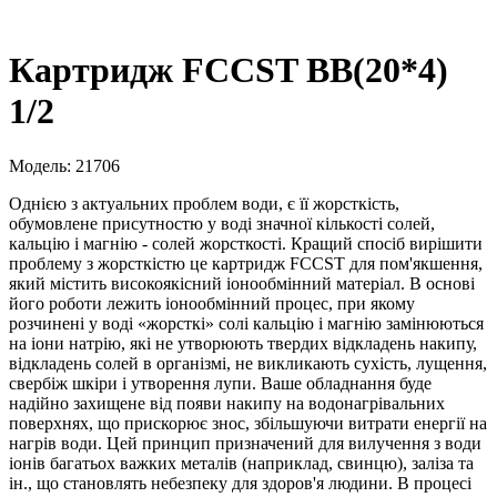
Картридж FCCST BB(20*4)
1/2
Модель: 21706
Однією з актуальних проблем води, є її жорсткість,
обумовлене присутностю у воді значної кількості солей,
кальцію і магнію - солей жорсткості. Кращий спосіб вирішити
проблему з жорсткістю це картридж FCCST для пом'якшення,
який містить високоякісний іонообмінний матеріал. В основі
його роботи лежить іонообмінний процес, при якому
розчинені у воді «жорсткі» солі кальцію і магнію замінюються
на іони натрію, які не утворюють твердих відкладень накипу,
відкладень солей в організмі, не викликають сухість, лущення,
свербіж шкіри і утворення лупи. Ваше обладнання буде
надійно захищене від появи накипу на водонагрівальних
поверхнях, що прискорює знос, збільшуючи витрати енергії на
нагрів води. Цей принцип призначений для вилучення з води
іонів багатьох важких металів (наприклад, свинцю), заліза та
ін., що становлять небезпеку для здоров'я людини. В процесі