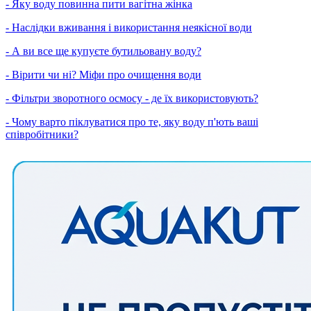
- Яку воду повинна пити вагітна жінка
- Наслідки вживання і використання неякісної води
- А ви все ще купуєте бутильовану воду?
- Вірити чи ні? Міфи про очищення води
- Фільтри зворотного осмосу - де їх використовують?
- Чому варто піклуватися про те, яку воду п'ють ваші
співробітники?