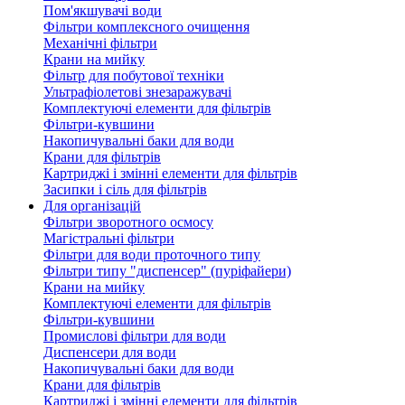
Пом'якшувачі води
Фільтри комплексного очищення
Механічні фільтри
Крани на мийку
Фільтр для побутової техніки
Ультрафіолетові знезаражувачі
Комплектуючі елементи для фільтрів
Фільтри-кувшини
Накопичувальні баки для води
Крани для фільтрів
Картриджі і змінні елементи для фільтрів
Засипки і сіль для фільтрів
Для організацій
Фільтри зворотного осмосу
Магістральні фільтри
Фільтри для води проточного типу
Фільтри типу "диспенсер" (пуріфайери)
Крани на мийку
Комплектуючі елементи для фільтрів
Фільтри-кувшини
Промислові фільтри для води
Диспенсери для води
Накопичувальні баки для води
Крани для фільтрів
Картриджі і змінні елементи для фільтрів