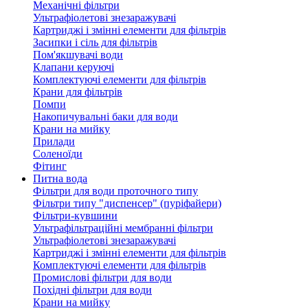
Механічні фільтри
Ультрафіолетові знезаражувачі
Картриджі і змінні елементи для фільтрів
Засипки і сіль для фільтрів
Пом'якшувачі води
Клапани керуючі
Комплектуючі елементи для фільтрів
Крани для фільтрів
Помпи
Накопичувальні баки для води
Крани на мийку
Прилади
Соленоїди
Фітинг
Питна вода
Фільтри для води проточного типу
Фільтри типу "диспенсер" (пуріфайери)
Фільтри-кувшини
Ультрафільтраційні мембранні фільтри
Ультрафіолетові знезаражувачі
Картриджі і змінні елементи для фільтрів
Комплектуючі елементи для фільтрів
Промислові фільтри для води
Похідні фільтри для води
Крани на мийку