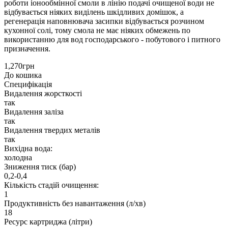
роботи іонообмінної смоли в лінію подачі очищеної води не
відбувається ніяких виділень шкідливих домішок, а
регенерація наповнювача засипки відбувається розчином
кухонної солі, тому смола не має ніяких обмежень по
використанню для вод господарського - побутового і питного
призначення.
1,270грн
До кошика
Специфікація
Видалення жорсткості
так
Видалення заліза
так
Видалення твердих металів
так
Вихідна вода:
холодна
Зниження тиск (бар)
0,2-0,4
Кількість стадій очищення:
1
Продуктивність без навантаження (л/хв)
18
Ресурс картриджа (літри)