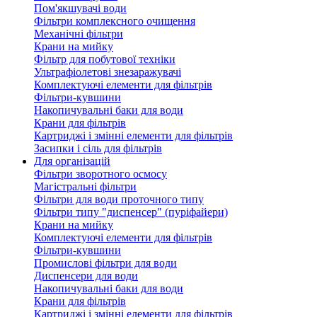
Пом'якшувачі води
Фільтри комплексного очищення
Механічні фільтри
Крани на мийку
Фільтр для побутової техніки
Ультрафіолетові знезаражувачі
Комплектуючі елементи для фільтрів
Фільтри-кувшини
Накопичувальні баки для води
Крани для фільтрів
Картриджі і змінні елементи для фільтрів
Засипки і сіль для фільтрів
Для організацій
Фільтри зворотного осмосу
Магістральні фільтри
Фільтри для води проточного типу
Фільтри типу "диспенсер" (пуріфайери)
Крани на мийку
Комплектуючі елементи для фільтрів
Фільтри-кувшини
Промислові фільтри для води
Диспенсери для води
Накопичувальні баки для води
Крани для фільтрів
Картриджі і змінні елементи для фільтрів