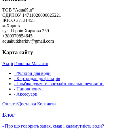
ТОВ "AquaKut"
ЄДРПОУ 14711020000025221
ІКЮО 37131455
м.Харків
вул. Героїв Харкова 259
+380970854645
aquakutkharkiv@gmail.com
Карта сайту
Акції
Головна
Магазин
- Фільтри для води
- Картриджі до фільтрів
- Пом'якшувачі та знезалізнювальні речовини
- Наповнювачі
- Аксесуари
Оплата/Доставка
Контакти
Блог
- Про що говорить запах, смак і каламутність води?