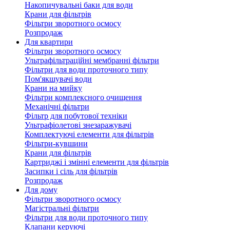
Накопичувальні баки для води
Крани для фільтрів
Фільтри зворотного осмосу
Розпродаж
Для квартири
Фільтри зворотного осмосу
Ультрафільтраційні мембранні фільтри
Фільтри для води проточного типу
Пом'якшувачі води
Крани на мийку
Фільтри комплексного очищення
Механічні фільтри
Фільтр для побутової техніки
Ультрафіолетові знезаражувачі
Комплектуючі елементи для фільтрів
Фільтри-кувшини
Крани для фільтрів
Картриджі і змінні елементи для фільтрів
Засипки і сіль для фільтрів
Розпродаж
Для дому
Фільтри зворотного осмосу
Магістральні фільтри
Фільтри для води проточного типу
Клапани керуючі