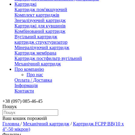
Картриджі
Картридж пом'якшуючий
Комплект картриджів
Знезалізуючий картридж
Картриджі для кувшинів
Комбінований картридж
Вугільний картридж
картридж структуризатор
Мінералізуючий картридж
Картридж мембрана
Картридж постфильтр вугільний
Механічний картридж
Про компанію
Про нас
Оплата / Доставка
Інформація
Контакти
+38 (097) 085-46-45
Пошук
Ваш кошик порожній
Головна
/
Механічний картридж
/
Картридж FCPP BB(10 х
4"-50 мікрон)
Фильтры