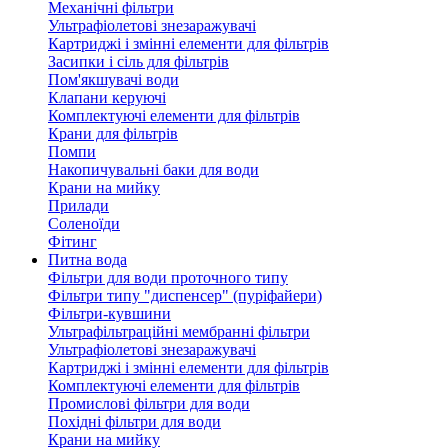
Механічні фільтри
Ультрафіолетові знезаражувачі
Картриджі і змінні елементи для фільтрів
Засипки і сіль для фільтрів
Пом'якшувачі води
Клапани керуючі
Комплектуючі елементи для фільтрів
Крани для фільтрів
Помпи
Накопичувальні баки для води
Крани на мийку
Прилади
Соленоїди
Фітинг
Питна вода
Фільтри для води проточного типу
Фільтри типу "диспенсер" (пуріфайери)
Фільтри-кувшини
Ультрафільтраційні мембранні фільтри
Ультрафіолетові знезаражувачі
Картриджі і змінні елементи для фільтрів
Комплектуючі елементи для фільтрів
Промислові фільтри для води
Похідні фільтри для води
Крани на мийку