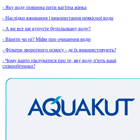
- Яку воду повинна пити вагітна жінка
- Наслідки вживання і використання неякісної води
- А ви все ще купуєте бутильовану воду?
- Вірити чи ні? Міфи про очищення води
- Фільтри зворотного осмосу - де їх використовують?
- Чому варто піклуватися про те, яку воду п'ють ваші
співробітники?