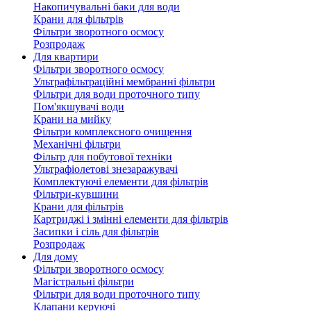
Накопичувальні баки для води
Крани для фільтрів
Фільтри зворотного осмосу
Розпродаж
Для квартири
Фільтри зворотного осмосу
Ультрафільтраційні мембранні фільтри
Фільтри для води проточного типу
Пом'якшувачі води
Крани на мийку
Фільтри комплексного очищення
Механічні фільтри
Фільтр для побутової техніки
Ультрафіолетові знезаражувачі
Комплектуючі елементи для фільтрів
Фільтри-кувшини
Крани для фільтрів
Картриджі і змінні елементи для фільтрів
Засипки і сіль для фільтрів
Розпродаж
Для дому
Фільтри зворотного осмосу
Магістральні фільтри
Фільтри для води проточного типу
Клапани керуючі