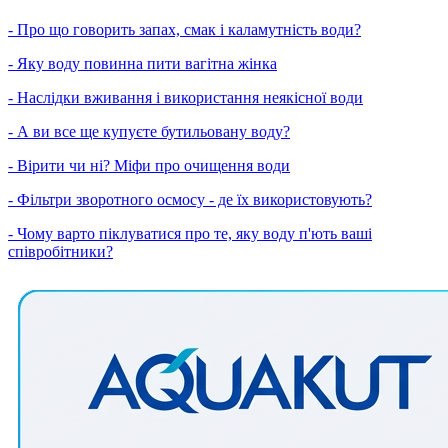
- Про що говорить запах, смак і каламутність води?
- Яку воду повинна пити вагітна жінка
- Наслідки вживання і використання неякісної води
- А ви все ще купуєте бутильовану воду?
- Вірити чи ні? Міфи про очищення води
- Фільтри зворотного осмосу - де їх використовують?
- Чому варто піклуватися про те, яку воду п'ють ваші
співробітники?