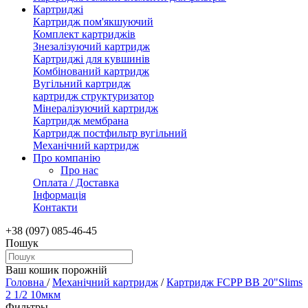
Картриджі
Картридж пом'якшуючий
Комплект картриджів
Знезалізуючий картридж
Картриджі для кувшинів
Комбінований картридж
Вугільний картридж
картридж структуризатор
Мінералізуючий картридж
Картридж мембрана
Картридж постфильтр вугільний
Механічний картридж
Про компанію
Про нас
Оплата / Доставка
Інформація
Контакти
+38 (097) 085-46-45
Пошук
Ваш кошик порожній
Головна
/
Механічний картридж
/
Картридж FCPP BB 20"Slims
2 1/2 10мкм
Фильтры