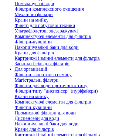
Пом'якшувачі води
Фільтри комплексного очищення
Механічні фільтри
Крани на мийку
Фільтр для побутової техніки
Ультрафіолетові знезаражувачі
Комплектуючі елементи для фільтрів
Фільтри-кувшини
Накопичувальні баки для води
Крани для фільтрів
Картриджі і змінні елементи для фільтрів
Засипки і сіль для фільтрів
Для організацій
Фільтри зворотного осмосу
Магістральні фільтри
Фільтри для води проточного типу
Фільтри типу "диспенсер" (пуріфайери)
Крани на мийку
Комплектуючі елементи для фільтрів
Фільтри-кувшини
Промислові фільтри для води
Диспенсери для води
Накопичувальні баки для води
Крани для фільтрів
Картриджі і змінні елементи для фільтрів