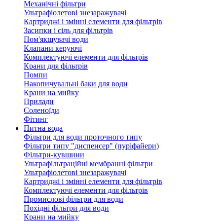
Механічні фільтри
Ультрафіолетові знезаражувачі
Картриджі і змінні елементи для фільтрів
Засипки і сіль для фільтрів
Пом'якшувачі води
Клапани керуючі
Комплектуючі елементи для фільтрів
Крани для фільтрів
Помпи
Накопичувальні баки для води
Крани на мийку
Прилади
Соленоїди
Фітинг
Питна вода
Фільтри для води проточного типу
Фільтри типу "диспенсер" (пуріфайери)
Фільтри-кувшини
Ультрафільтраційні мембранні фільтри
Ультрафіолетові знезаражувачі
Картриджі і змінні елементи для фільтрів
Комплектуючі елементи для фільтрів
Промислові фільтри для води
Похідні фільтри для води
Крани на мийку