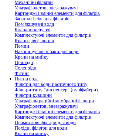
Механічні фільтри
Ультрафіолетові знезаражувачі
Картриджі і змінні елементи для фільтрів
Засипки і сіль для фільтрів
Пом'якшувачі води
Клапани керуючі
Комплектуючі елементи для фільтрів
Крани для фільтрів
Помпи
Накопичувальні баки для води
Крани на мийку
Прилади
Соленоїди
Фітинг
Питна вода
Фільтри для води проточного типу
Фільтри типу "диспенсер" (пуріфайери)
Фільтри-кувшини
Ультрафільтраційні мембранні фільтри
Ультрафіолетові знезаражувачі
Картриджі і змінні елементи для фільтрів
Комплектуючі елементи для фільтрів
Промислові фільтри для води
Похідні фільтри для води
Крани на мийку