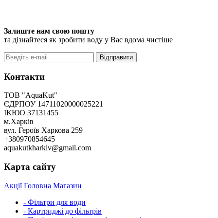
Залиште нам свою пошту
та дізнайтеся як зробити воду у Вас вдома чистіше
Відправити
Контакти
ТОВ "AquaKut"
ЄДРПОУ 14711020000025221
ІКЮО 37131455
м.Харків
вул. Героїв Харкова 259
+380970854645
aquakutkharkiv@gmail.com
Карта сайту
Акції
Головна
Магазин
- Фільтри для води
- Картриджі до фільтрів