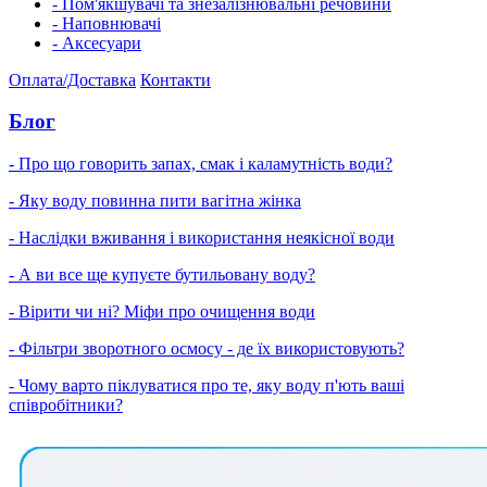
- Пом'якшувачі та знезалізнювальні речовини
- Наповнювачі
- Аксесуари
Оплата/Доставка
Контакти
Блог
- Про що говорить запах, смак і каламутність води?
- Яку воду повинна пити вагітна жінка
- Наслідки вживання і використання неякісної води
- А ви все ще купуєте бутильовану воду?
- Вірити чи ні? Міфи про очищення води
- Фільтри зворотного осмосу - де їх використовують?
- Чому варто піклуватися про те, яку воду п'ють ваші
співробітники?