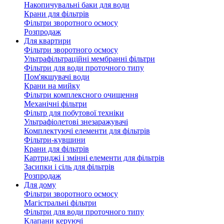
Накопичувальні баки для води
Крани для фільтрів
Фільтри зворотного осмосу
Розпродаж
Для квартири
Фільтри зворотного осмосу
Ультрафільтраційні мембранні фільтри
Фільтри для води проточного типу
Пом'якшувачі води
Крани на мийку
Фільтри комплексного очищення
Механічні фільтри
Фільтр для побутової техніки
Ультрафіолетові знезаражувачі
Комплектуючі елементи для фільтрів
Фільтри-кувшини
Крани для фільтрів
Картриджі і змінні елементи для фільтрів
Засипки і сіль для фільтрів
Розпродаж
Для дому
Фільтри зворотного осмосу
Магістральні фільтри
Фільтри для води проточного типу
Клапани керуючі