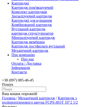
Картриджі
Картридж пом'якшуючий
Комплект картриджів
Знезалізуючий картридж
Картриджі для кувшинів
Комбінований картридж
Вугільний картридж
картридж структуризатор
Мінералізуючий картридж
Картридж мембрана
Картридж постфильтр вугільний
Механічний картридж
Про компанію
Про нас
Оплата / Доставка
Інформація
Контакти
+38 (097) 085-46-45
Пошук
Ваш кошик порожній
Головна
/
Механічний картридж
/
Картридж з
поліпропіленового шнура FCPS-HOT 10"2 1/2
Фильтры