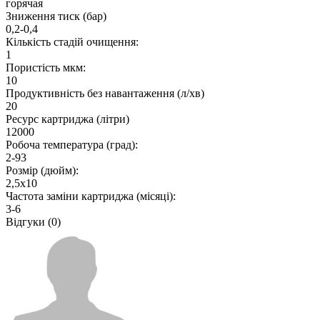
горячая
Зниження тиск (бар)
0,2-0,4
Кількість стадій очищення:
1
Пористість мкм:
10
Продуктивність без навантаження (л/хв)
20
Ресурс картриджа (літри)
12000
Робоча температура (град):
2-93
Розмір (дюйм):
2,5х10
Частота заміни картриджа (місяці):
3-6
Відгуки (0)