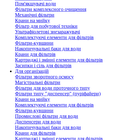
Пом'якшувачі води
Фільтри комплексного очищення
Механічні фільтри
Крани на мийку
Фільтр для побутової техніки
Ультрафіолетові знезаражувачі
Комплектуючі елементи для фільтрів
Фільтри-кувшини
Накопичувальні баки для води
Крани для фільтрів
Картриджі і змінні елементи для фільтрів
Засипки і сіль для фільтрів
Для організацій
Фільтри зворотного осмосу
Магістральні фільтри
Фільтри для води проточного типу
Фільтри типу "диспенсер" (пуріфайери)
Крани на мийку
Комплектуючі елементи для фільтрів
Фільтри-кувшини
Промислові фільтри для води
Диспенсери для води
Накопичувальні баки для води
Крани для фільтрів
Картриджі і змінні елементи для фільтрів