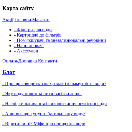
Карта сайту
Акції
Головна
Магазин
- Фільтри для води
- Картриджі до фільтрів
- Пом'якшувачі та знезалізнювальні речовини
- Наповнювачі
- Аксесуари
Оплата/Доставка
Контакти
Блог
- Про що говорить запах, смак і каламутність води?
- Яку воду повинна пити вагітна жінка
- Наслідки вживання і використання неякісної води
- А ви все ще купуєте бутильовану воду?
- Вірити чи ні? Міфи про очищення води