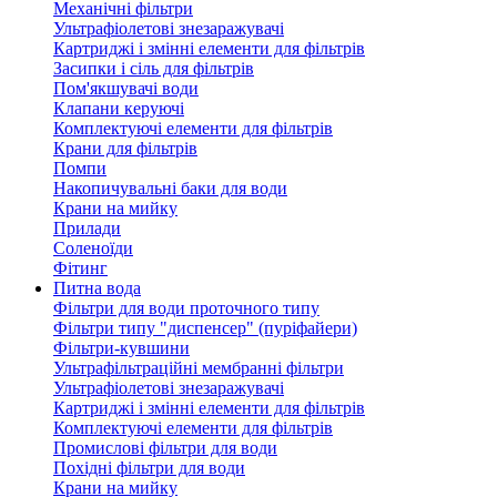
Механічні фільтри
Ультрафіолетові знезаражувачі
Картриджі і змінні елементи для фільтрів
Засипки і сіль для фільтрів
Пом'якшувачі води
Клапани керуючі
Комплектуючі елементи для фільтрів
Крани для фільтрів
Помпи
Накопичувальні баки для води
Крани на мийку
Прилади
Соленоїди
Фітинг
Питна вода
Фільтри для води проточного типу
Фільтри типу "диспенсер" (пуріфайери)
Фільтри-кувшини
Ультрафільтраційні мембранні фільтри
Ультрафіолетові знезаражувачі
Картриджі і змінні елементи для фільтрів
Комплектуючі елементи для фільтрів
Промислові фільтри для води
Похідні фільтри для води
Крани на мийку