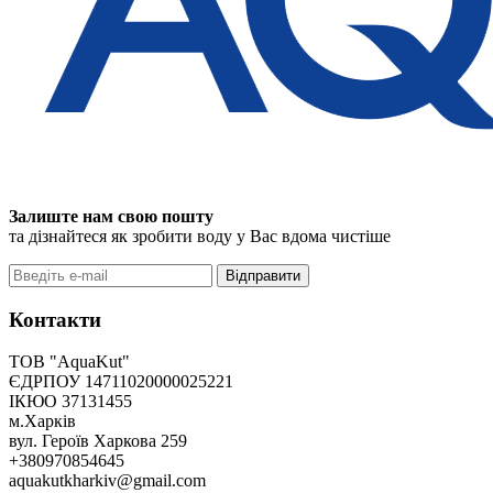
Залиште нам свою пошту
та дізнайтеся як зробити воду у Вас вдома чистіше
Відправити
Контакти
ТОВ "AquaKut"
ЄДРПОУ 14711020000025221
ІКЮО 37131455
м.Харків
вул. Героїв Харкова 259
+380970854645
aquakutkharkiv@gmail.com