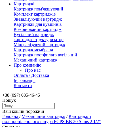
Картриджі
Картридж пом'якшуючий
Комплект картриджів
Знезалізуючий картридж
Картриджі для кувшинів
Комбінований картридж
Вугільний картридж
картридж структуризатор
Мінералізуючий картридж
Картридж мембрана
Картридж постфильтр вугільний
Механічний картридж
Про компанію
Про нас
Оплата / Доставка
Інформація
Контакти
+38 (097) 085-46-45
Пошук
Ваш кошик порожній
Головна
/
Механічний картридж
/
Картридж з
поліпропіленового шнура FCPS BB 20 Slims 2 1/2"
Фильтры