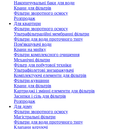
Накопичувальні баки для води
Крани для фільтрів
Фільтри зворотного осмосу
Розпродаж
Для квартири
Фільтри зворотного осмосу
Ультрафільтраційні мембранні фільтри
Фільтри для води проточного типу
Пом'якшувачі води
Крани на мийку
Фільтри комплексного очищення
Механічні фільтри
Фільтр для побутової техніки
Ультрафіолетові знезаражувачі
Комплектуючі елементи для фільтрів
Фільтри-кувшини
Крани для фільтрів
Картриджі і змінні елементи для фільтрів
Засипки і сіль для фільтрів
Розпродаж
Для дому
Фільтри зворотного осмосу
Магістральні фільтри
Фільтри для води проточного типу
Клапани керуючі