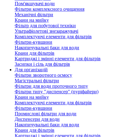
Пом'якшувачі води
Фільтри комплексного очищення
Механічні фільтри
Крани на мийку
Фільтр для побутової техніки
Ультрафіолетові знезаражувачі
Комплектуючі елементи для фільтрів
Фільтри-кувшини
Накопичувальні баки для води
Крани для фільтрів
Картриджі і змінні елементи для фільтрів
Засипки і сіль для фільтрів
Для організацій
Фільтри зворотного осмосу
Магістральні фільтри
Фільтри для води проточного типу
Фільтри типу "диспенсер" (пуріфайери)
Крани на мийку
Комплектуючі елементи для фільтрів
Фільтри-кувшини
Промислові фільтри для води
Диспенсери для води
Накопичувальні баки для води
Крани для фільтрів
Картриджі і змінні елементи для фільтрів