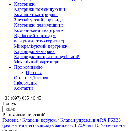
Картриджі
Картридж пом'якшуючий
Комплект картриджів
Знезалізуючий картридж
Картриджі для кувшинів
Комбінований картридж
Вугільний картридж
картридж структуризатор
Мінералізуючий картридж
Картридж мембрана
Картридж постфильтр вугільний
Механічний картридж
Про компанію
Про нас
Оплата / Доставка
Інформація
Контакти
+38 (097) 085-46-45
Пошук
Ваш кошик порожній
Головна
/
Клапани керуючі
/
Клапан управління RX F63В3
(реагентний за обсягом) з байпасом F70A для 16 "65 коллони
Фильтры