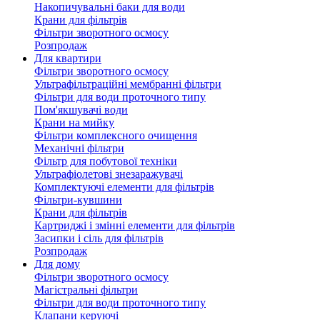
Накопичувальні баки для води
Крани для фільтрів
Фільтри зворотного осмосу
Розпродаж
Для квартири
Фільтри зворотного осмосу
Ультрафільтраційні мембранні фільтри
Фільтри для води проточного типу
Пом'якшувачі води
Крани на мийку
Фільтри комплексного очищення
Механічні фільтри
Фільтр для побутової техніки
Ультрафіолетові знезаражувачі
Комплектуючі елементи для фільтрів
Фільтри-кувшини
Крани для фільтрів
Картриджі і змінні елементи для фільтрів
Засипки і сіль для фільтрів
Розпродаж
Для дому
Фільтри зворотного осмосу
Магістральні фільтри
Фільтри для води проточного типу
Клапани керуючі