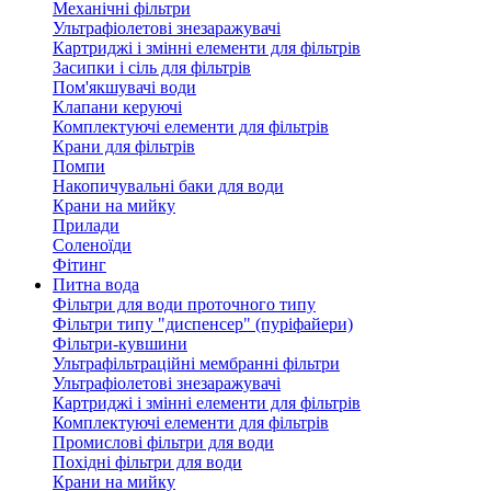
Механічні фільтри
Ультрафіолетові знезаражувачі
Картриджі і змінні елементи для фільтрів
Засипки і сіль для фільтрів
Пом'якшувачі води
Клапани керуючі
Комплектуючі елементи для фільтрів
Крани для фільтрів
Помпи
Накопичувальні баки для води
Крани на мийку
Прилади
Соленоїди
Фітинг
Питна вода
Фільтри для води проточного типу
Фільтри типу "диспенсер" (пуріфайери)
Фільтри-кувшини
Ультрафільтраційні мембранні фільтри
Ультрафіолетові знезаражувачі
Картриджі і змінні елементи для фільтрів
Комплектуючі елементи для фільтрів
Промислові фільтри для води
Похідні фільтри для води
Крани на мийку