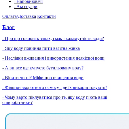
- Наповнювачі
- Аксесуари
Оплата/Доставка
Контакти
Блог
- Про що говорить запах, смак і каламутність води?
- Яку воду повинна пити вагітна жінка
- Наслідки вживання і використання неякісної води
- А ви все ще купуєте бутильовану воду?
- Вірити чи ні? Міфи про очищення води
- Фільтри зворотного осмосу - де їх використовують?
- Чому варто піклуватися про те, яку воду п'ють ваші
співробітники?