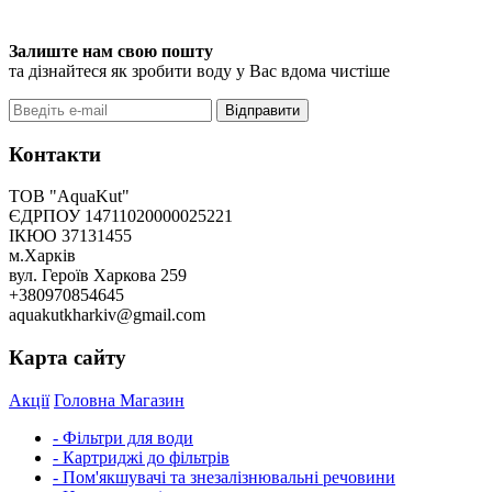
Залиште нам свою пошту
та дізнайтеся як зробити воду у Вас вдома чистіше
Відправити
Контакти
ТОВ "AquaKut"
ЄДРПОУ 14711020000025221
ІКЮО 37131455
м.Харків
вул. Героїв Харкова 259
+380970854645
aquakutkharkiv@gmail.com
Карта сайту
Акції
Головна
Магазин
- Фільтри для води
- Картриджі до фільтрів
- Пом'якшувачі та знезалізнювальні речовини