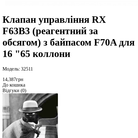
Клапан управління RX
F63В3 (реагентний за
обсягом) з байпасом F70A для
16 "65 коллони
Модель: 32511
14,387грн
До кошика
Відгуки (0)