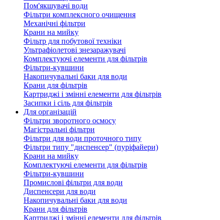
Пом'якшувачі води
Фільтри комплексного очищення
Механічні фільтри
Крани на мийку
Фільтр для побутової техніки
Ультрафіолетові знезаражувачі
Комплектуючі елементи для фільтрів
Фільтри-кувшини
Накопичувальні баки для води
Крани для фільтрів
Картриджі і змінні елементи для фільтрів
Засипки і сіль для фільтрів
Для організацій
Фільтри зворотного осмосу
Магістральні фільтри
Фільтри для води проточного типу
Фільтри типу "диспенсер" (пуріфайери)
Крани на мийку
Комплектуючі елементи для фільтрів
Фільтри-кувшини
Промислові фільтри для води
Диспенсери для води
Накопичувальні баки для води
Крани для фільтрів
Картриджі і змінні елементи для фільтрів