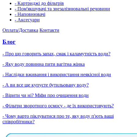
- Картриджі до фільтрів
- Пом'якшувачі та знезалізнювальні речовини
- Наповнювачі
- Аксесуари
Оплата/Доставка
Контакти
Блог
- Про що говорить запах, смак і каламутність води?
- Яку воду повинна пити вагітна жінка
- Наслідки вживання і використання неякісної води
- А ви все ще купуєте бутильовану воду?
- Вірити чи ні? Міфи про очищення води
- Фільтри зворотного осмосу - де їх використовують?
- Чому варто піклуватися про те, яку воду п'ють ваші
співробітники?