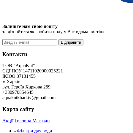
Залиште нам свою пошту
та дізнайтеся як зробити воду у Вас вдома чистіше
Відправити
Контакти
ТОВ "AquaKut"
ЄДРПОУ 14711020000025221
ІКЮО 37131455
м.Харків
вул. Героїв Харкова 259
+380970854645
aquakutkharkiv@gmail.com
Карта сайту
Акції
Головна
Магазин
- Фільтри для води