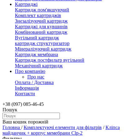
Картриджі
Картридж пом'якшуючий
Комплект картриджів
Знезалізуючий картридж
Картриджі для кувшинів
Комбінований картридж
Вугільний картридж
картридж структуризатор
Мінералізуючий картридж
Картридж мембрана
Картридж постфильтр вугільний
Механічний картридж
Про компанію
Про нас
Оплата / Доставка
Інформація
Контакти
+38 (097) 085-46-45
Пошук
Ваш кошик порожній
Головна
/
Комплектуючі елементи для фільтрів
/
Кліпса
майданчик + корпус мемебрани Clp-2
Фильтры