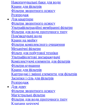
Накопичувальні баки для води
Крани для фільтрів
Фільтри зворотного осмосу
Розпродаж
Для квартири
Фільтри зворотного осмосу
Ультрафільтраційні мембранні фільтри
Фільтри для води проточного типу
Пом'якшувачі води
Крани на мийку
Фільтри комплексного очищення
Механічні фільтри
Фільтр для побутової техніки
Ультрафіолетові знезаражувачі
Комплектуючі елементи для фільтрів
Фільтри-кувшини
Крани для фільтрів
Картриджі і змінні елементи для фільтрів
Засипки і сіль для фільтрів
Розпродаж
Для дому
Фільтри зворотного осмосу
Магістральні фільтри
Фільтри для води проточного типу
Клапани керуючі