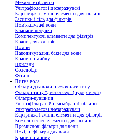
Механічні фільтри
Ультрафіолетові знезаражувачі
Картриджі і змінні елементи для фільтрів
Засипки і сіль для фільтрів
Пом'якшувачі води
Клапани керуючі
Комплектуючі елементи для фільтрів
Крани для фільтрів
Помпи
Накопичувальні баки для води
Крани на мийку
Прилади
Соленоїди
Фітинг
Питна вода
Фільтри для води проточного типу
Фільтри типу "диспенсер" (пуріфайери)
Фільтри-кувшини
Ультрафільтраційні мембранні фільтри
Ультрафіолетові знезаражувачі
Картриджі і змінні елементи для фільтрів
Комплектуючі елементи для фільтрів
Промислові фільтри для води
Похідні фільтри для води
Крани на мийку