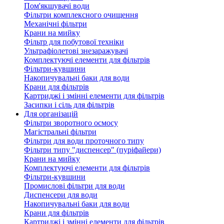
Пом'якшувачі води
Фільтри комплексного очищення
Механічні фільтри
Крани на мийку
Фільтр для побутової техніки
Ультрафіолетові знезаражувачі
Комплектуючі елементи для фільтрів
Фільтри-кувшини
Накопичувальні баки для води
Крани для фільтрів
Картриджі і змінні елементи для фільтрів
Засипки і сіль для фільтрів
Для організацій
Фільтри зворотного осмосу
Магістральні фільтри
Фільтри для води проточного типу
Фільтри типу "диспенсер" (пуріфайери)
Крани на мийку
Комплектуючі елементи для фільтрів
Фільтри-кувшини
Промислові фільтри для води
Диспенсери для води
Накопичувальні баки для води
Крани для фільтрів
Картриджі і змінні елементи для фільтрів