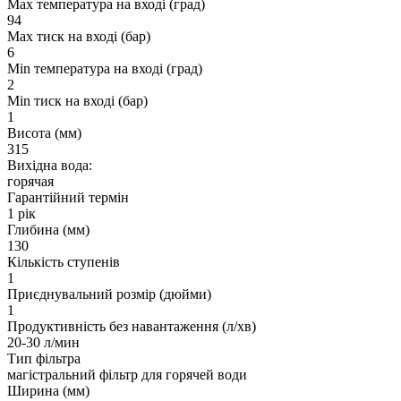
Max температура на вході (град)
94
Max тиск на вході (бар)
6
Min температура на вході (град)
2
Min тиск на вході (бар)
1
Висота (мм)
315
Вихідна вода:
горячая
Гарантійний термін
1 рік
Глибина (мм)
130
Кількість ступенів
1
Приєднувальний розмір (дюйми)
1
Продуктивність без навантаження (л/хв)
20-30 л/мин
Тип фільтра
магістральний фільтр для горячей води
Ширина (мм)