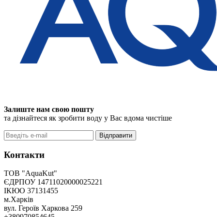
Залиште нам свою пошту
та дізнайтеся як зробити воду у Вас вдома чистіше
Відправити
Контакти
ТОВ "AquaKut"
ЄДРПОУ 14711020000025221
ІКЮО 37131455
м.Харків
вул. Героїв Харкова 259
+380970854645