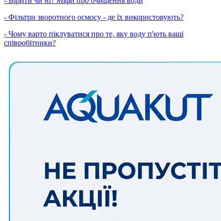
- Вірити чи ні? Міфи про очищення води
- Фільтри зворотного осмосу - де їх використовують?
- Чому варто піклуватися про те, яку воду п'ють ваші
співробітники?