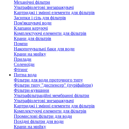
Механічні фільтри
Ультрафіолетові знезаражувачі
Картриджі і змінні елементи для фільтрів
Засипки і сіль для фільтрів
Пом'якшувачі води
Клапани керуючі
Комплектуючі елементи для фільтрів
Крани для фільтрів
Помпи
Накопичувальні баки для води
Крани на мийку
Прилади
Соленоїди
Фітинг
Питна вода
Фільтри для води проточного типу
Фільтри типу "диспенсер" (пуріфайери)
Фільтри-кувшини
Ультрафільтраційні мембранні фільтри
Ультрафіолетові знезаражувачі
Картриджі і змінні елементи для фільтрів
Комплектуючі елементи для фільтрів
Промислові фільтри для води
Похідні фільтри для води
Крани на мийку