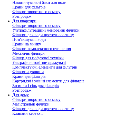
Накопичувальні баки для води
Крани для фільтрів
Фільтри зворотного осмосу
Розпродаж
Для квартири
Фільтри зворотного осмосу
Ультрафільтраційні мембранні фільтри
Фільтри для води проточного типу
Пом'якшувачі води
Крани на мийку
Фільтри комплексного очищення
Механічні фільтри
Фільтр для побутової техніки
Ультрафіолетові знезаражувачі
Комплектуючі елементи для фільтрів
Фільтри-кувшини
Крани для фільтрів
Картриджі і змінні елементи для фільтрів
Засипки і сіль для фільтрів
Розпродаж
Для дому
Фільтри зворотного осмосу
Магістральні фільтри
Фільтри для води проточного типу
Клапани керуючі