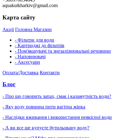
aquakutkharkiv@gmail.com
Карта сайту
Акції
Головна
Магазин
- Фільтри для води
- Картриджі до фільтрів
- Пом'якшувачі та знезалізнювальні речовини
- Наповнювачі
- Аксесуари
Оплата/Доставка
Контакти
Блог
- Про що говорить запах, смак і каламутність води?
- Яку воду повинна пити вагітна жінка
- Наслідки вживання і використання неякісної води
- А ви все ще купуєте бутильовану воду?