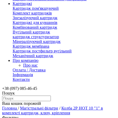
Картриджі
Картридж пом'якшуючий
Комплект картриджів
Знезалізуючий картридж
Картриджі для кувшинів
Комбінований картридж
Вугільний картридж
картридж структуризатор
Мінералізуючий картридж
Картридж мембрана
Картридж постфильтр вугільний
Механічний картридж
Про компанію
Про нас
Оплата / Доставка
Інформація
Контакти
+38 (097) 085-46-45
Пошук
Ваш кошик порожній
Головна
/
Магістральні фільтри
/
Колба 2Р HOT 10 "1" в
комплекті картридж, ключ, кріплення
Фильтры