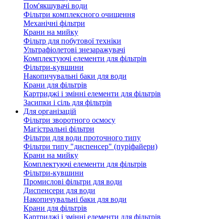
Пом'якшувачі води
Фільтри комплексного очищення
Механічні фільтри
Крани на мийку
Фільтр для побутової техніки
Ультрафіолетові знезаражувачі
Комплектуючі елементи для фільтрів
Фільтри-кувшини
Накопичувальні баки для води
Крани для фільтрів
Картриджі і змінні елементи для фільтрів
Засипки і сіль для фільтрів
Для організацій
Фільтри зворотного осмосу
Магістральні фільтри
Фільтри для води проточного типу
Фільтри типу "диспенсер" (пуріфайери)
Крани на мийку
Комплектуючі елементи для фільтрів
Фільтри-кувшини
Промислові фільтри для води
Диспенсери для води
Накопичувальні баки для води
Крани для фільтрів
Картриджі і змінні елементи для фільтрів