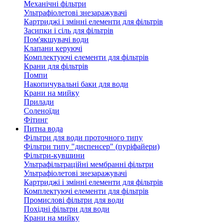
Механічні фільтри
Ультрафіолетові знезаражувачі
Картриджі і змінні елементи для фільтрів
Засипки і сіль для фільтрів
Пом'якшувачі води
Клапани керуючі
Комплектуючі елементи для фільтрів
Крани для фільтрів
Помпи
Накопичувальні баки для води
Крани на мийку
Прилади
Соленоїди
Фітинг
Питна вода
Фільтри для води проточного типу
Фільтри типу "диспенсер" (пуріфайери)
Фільтри-кувшини
Ультрафільтраційні мембранні фільтри
Ультрафіолетові знезаражувачі
Картриджі і змінні елементи для фільтрів
Комплектуючі елементи для фільтрів
Промислові фільтри для води
Похідні фільтри для води
Крани на мийку