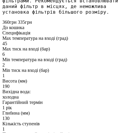
фільтрами. Рекомендується встановлювати 
даний фільтр в місцях, де неможлива 
установка фільтрів більшого розміру. 
360грн
335грн
До кошика
Специфікація
Max температура на вході (град)
45
Max тиск на вході (бар)
6
Min температура на вході (град)
2
Min тиск на вході (бар)
1
Висота (мм)
190
Вихідна вода:
холодна
Гарантійний термін
1 рік
Глибина (мм)
130
Кількість ступенів
1