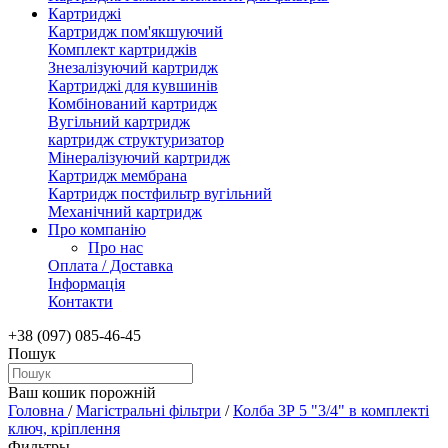
Картриджі
Картридж пом'якшуючий
Комплект картриджів
Знезалізуючий картридж
Картриджі для кувшинів
Комбінований картридж
Вугільний картридж
картридж структуризатор
Мінералізуючий картридж
Картридж мембрана
Картридж постфильтр вугільний
Механічний картридж
Про компанію
Про нас
Оплата / Доставка
Інформація
Контакти
+38 (097) 085-46-45
Пошук
Ваш кошик порожній
Головна
/
Магістральні фільтри
/
Колба 3Р 5 "3/4" в комплекті
ключ, кріплення
Фильтры