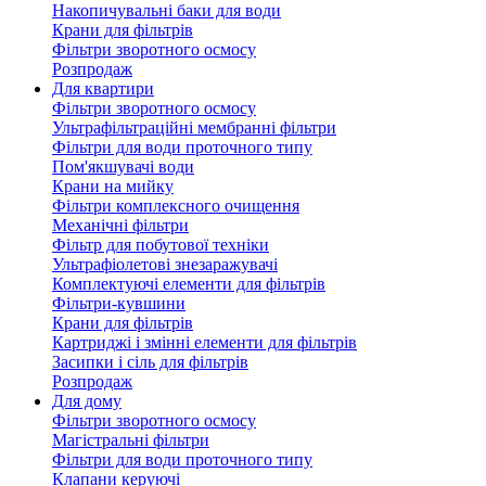
Накопичувальні баки для води
Крани для фільтрів
Фільтри зворотного осмосу
Розпродаж
Для квартири
Фільтри зворотного осмосу
Ультрафільтраційні мембранні фільтри
Фільтри для води проточного типу
Пом'якшувачі води
Крани на мийку
Фільтри комплексного очищення
Механічні фільтри
Фільтр для побутової техніки
Ультрафіолетові знезаражувачі
Комплектуючі елементи для фільтрів
Фільтри-кувшини
Крани для фільтрів
Картриджі і змінні елементи для фільтрів
Засипки і сіль для фільтрів
Розпродаж
Для дому
Фільтри зворотного осмосу
Магістральні фільтри
Фільтри для води проточного типу
Клапани керуючі