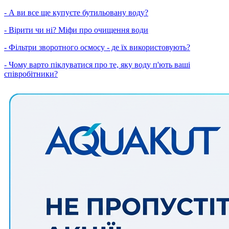
- А ви все ще купуєте бутильовану воду?
- Вірити чи ні? Міфи про очищення води
- Фільтри зворотного осмосу - де їх використовують?
- Чому варто піклуватися про те, яку воду п'ють ваші
співробітники?