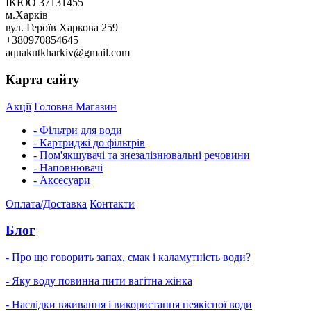
ІКЮО 37131455
м.Харків
вул. Героїв Харкова 259
+380970854645
aquakutkharkiv@gmail.com
Карта сайту
Акції
Головна
Магазин
- Фільтри для води
- Картриджі до фільтрів
- Пом'якшувачі та знезалізнювальні речовини
- Наповнювачі
- Аксесуари
Оплата/Доставка
Контакти
Блог
- Про що говорить запах, смак і каламутність води?
- Яку воду повинна пити вагітна жінка
- Наслідки вживання і використання неякісної води