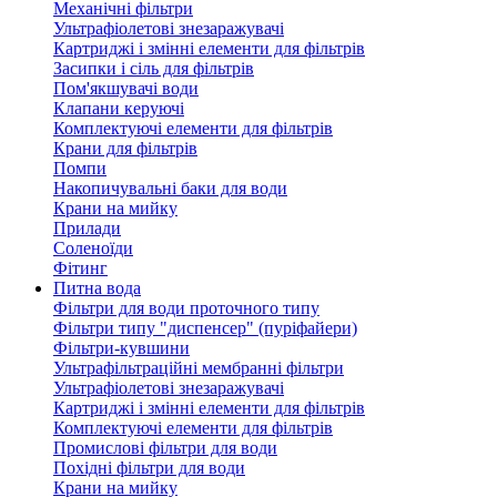
Механічні фільтри
Ультрафіолетові знезаражувачі
Картриджі і змінні елементи для фільтрів
Засипки і сіль для фільтрів
Пом'якшувачі води
Клапани керуючі
Комплектуючі елементи для фільтрів
Крани для фільтрів
Помпи
Накопичувальні баки для води
Крани на мийку
Прилади
Соленоїди
Фітинг
Питна вода
Фільтри для води проточного типу
Фільтри типу "диспенсер" (пуріфайери)
Фільтри-кувшини
Ультрафільтраційні мембранні фільтри
Ультрафіолетові знезаражувачі
Картриджі і змінні елементи для фільтрів
Комплектуючі елементи для фільтрів
Промислові фільтри для води
Похідні фільтри для води
Крани на мийку