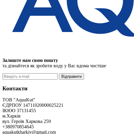
Залиште нам свою пошту
та дізнайтеся як зробити воду у Вас вдома чистіше
Відправити
Контакти
ТОВ "AquaKut"
ЄДРПОУ 14711020000025221
ІКЮО 37131455
м.Харків
вул. Героїв Харкова 259
+380970854645
aquakutkharkiv@gmail.com