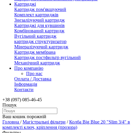
Картриджі
Картридж пом'якшуючий
Комплект картриджів
Знезалізуючий картридж
Картриджі для кувшинів
Комбінований картридж
Вугільний картридж
картридж структуризатор
Мінералізуючий картридж
Картридж мембрана
Картридж постфильтр вугільний
Механічний картридж
Про компанію
Про нас
Оплата / Доставка
Інформація
Контакти
+38 (097) 085-46-45
Пошук
Ваш кошик порожній
Головна
/
Магістральні фільтри
/
Колба Вig Вlue 20 "Slim 3/4" в
комплекті ключ, кріплення (прозора)
Фильтры