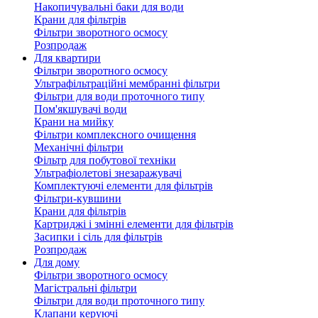
Накопичувальні баки для води
Крани для фільтрів
Фільтри зворотного осмосу
Розпродаж
Для квартири
Фільтри зворотного осмосу
Ультрафільтраційні мембранні фільтри
Фільтри для води проточного типу
Пом'якшувачі води
Крани на мийку
Фільтри комплексного очищення
Механічні фільтри
Фільтр для побутової техніки
Ультрафіолетові знезаражувачі
Комплектуючі елементи для фільтрів
Фільтри-кувшини
Крани для фільтрів
Картриджі і змінні елементи для фільтрів
Засипки і сіль для фільтрів
Розпродаж
Для дому
Фільтри зворотного осмосу
Магістральні фільтри
Фільтри для води проточного типу
Клапани керуючі