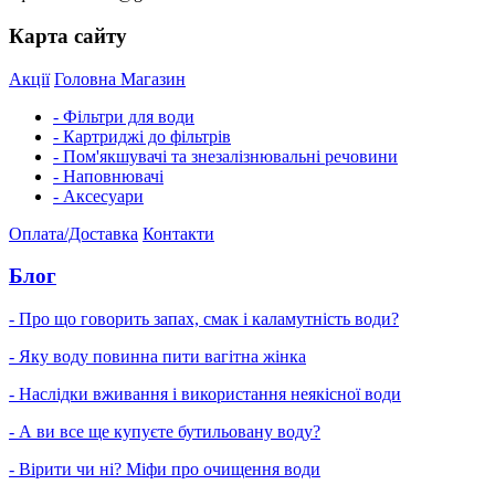
Карта сайту
Акції
Головна
Магазин
- Фільтри для води
- Картриджі до фільтрів
- Пом'якшувачі та знезалізнювальні речовини
- Наповнювачі
- Аксесуари
Оплата/Доставка
Контакти
Блог
- Про що говорить запах, смак і каламутність води?
- Яку воду повинна пити вагітна жінка
- Наслідки вживання і використання неякісної води
- А ви все ще купуєте бутильовану воду?
- Вірити чи ні? Міфи про очищення води