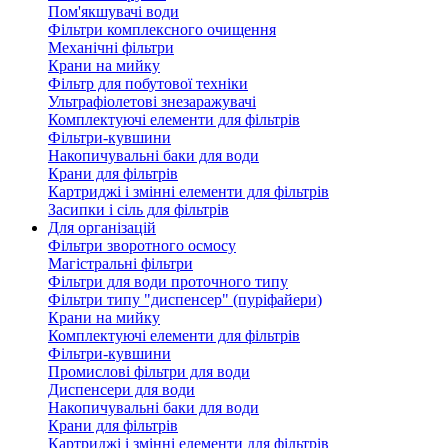
Пом'якшувачі води
Фільтри комплексного очищення
Механічні фільтри
Крани на мийку
Фільтр для побутової техніки
Ультрафіолетові знезаражувачі
Комплектуючі елементи для фільтрів
Фільтри-кувшини
Накопичувальні баки для води
Крани для фільтрів
Картриджі і змінні елементи для фільтрів
Засипки і сіль для фільтрів
Для організацій
Фільтри зворотного осмосу
Магістральні фільтри
Фільтри для води проточного типу
Фільтри типу "диспенсер" (пуріфайери)
Крани на мийку
Комплектуючі елементи для фільтрів
Фільтри-кувшини
Промислові фільтри для води
Диспенсери для води
Накопичувальні баки для води
Крани для фільтрів
Картриджі і змінні елементи для фільтрів