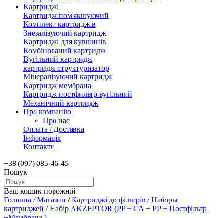
Картриджі
Картридж пом'якшуючий
Комплект картриджів
Знезалізуючий картридж
Картриджі для кувшинів
Комбінований картридж
Вугільний картридж
картридж структуризатор
Мінералізуючий картридж
Картридж мембрана
Картридж постфильтр вугільний
Механічний картридж
Про компанію
Про нас
Оплата / Доставка
Інформація
Контакти
+38 (097) 085-46-45
Пошук
Ваш кошик порожній
Головна
/
Магазин
/
Картриджі до фільтрів
/
Наборы
картриджей
/
Набір AKZEPTOR (PP + СА + РР + Постфільтр
+Мембрана )