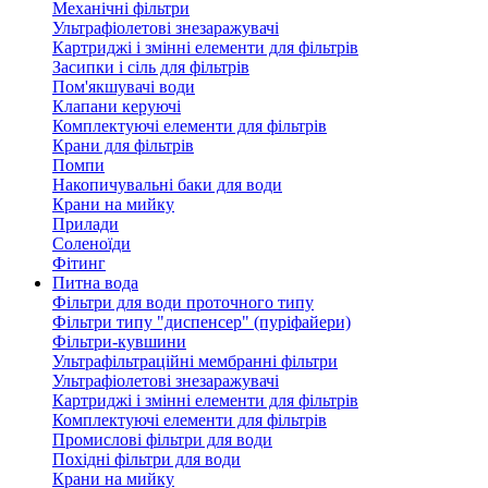
Механічні фільтри
Ультрафіолетові знезаражувачі
Картриджі і змінні елементи для фільтрів
Засипки і сіль для фільтрів
Пом'якшувачі води
Клапани керуючі
Комплектуючі елементи для фільтрів
Крани для фільтрів
Помпи
Накопичувальні баки для води
Крани на мийку
Прилади
Соленоїди
Фітинг
Питна вода
Фільтри для води проточного типу
Фільтри типу "диспенсер" (пуріфайери)
Фільтри-кувшини
Ультрафільтраційні мембранні фільтри
Ультрафіолетові знезаражувачі
Картриджі і змінні елементи для фільтрів
Комплектуючі елементи для фільтрів
Промислові фільтри для води
Похідні фільтри для води
Крани на мийку