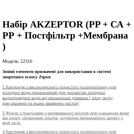
Набір AKZEPTOR (PP + СА +
РР + Постфільтр +Мембрана
)
Модель: 22310
Змінні елементи призначені для використання в системі
зворотного осмосу Zepter.
1 Картридж з високоякісного пористого поліпропілену для
холодної води призначений для доочистки холодної
водопровідної води від механічних домішок ( піску, мулу,
іржі,окалини та інших зважених часток)
2 Фільтр з гранулами з активованого вугілля для очищення води
від хлору, органічних сполук, усунення неприємного запаху у
воді та ін.
3
Картридж з високоякісного пористого поліпропілену для