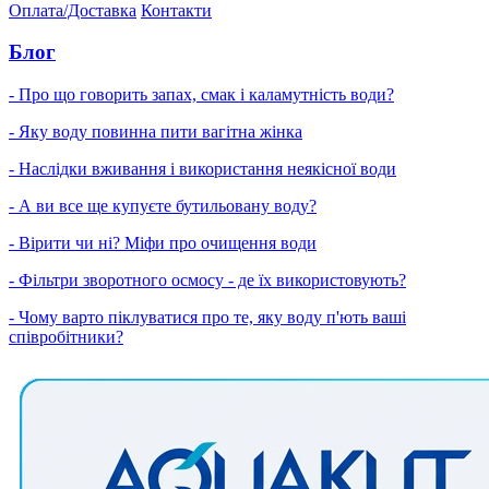
Оплата/Доставка
Контакти
Блог
- Про що говорить запах, смак і каламутність води?
- Яку воду повинна пити вагітна жінка
- Наслідки вживання і використання неякісної води
- А ви все ще купуєте бутильовану воду?
- Вірити чи ні? Міфи про очищення води
- Фільтри зворотного осмосу - де їх використовують?
- Чому варто піклуватися про те, яку воду п'ють ваші
співробітники?