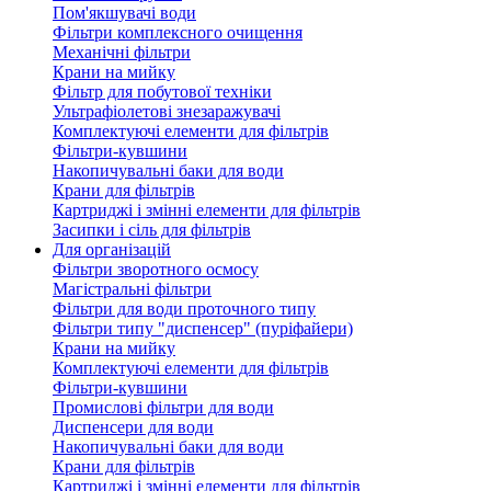
Пом'якшувачі води
Фільтри комплексного очищення
Механічні фільтри
Крани на мийку
Фільтр для побутової техніки
Ультрафіолетові знезаражувачі
Комплектуючі елементи для фільтрів
Фільтри-кувшини
Накопичувальні баки для води
Крани для фільтрів
Картриджі і змінні елементи для фільтрів
Засипки і сіль для фільтрів
Для організацій
Фільтри зворотного осмосу
Магістральні фільтри
Фільтри для води проточного типу
Фільтри типу "диспенсер" (пуріфайери)
Крани на мийку
Комплектуючі елементи для фільтрів
Фільтри-кувшини
Промислові фільтри для води
Диспенсери для води
Накопичувальні баки для води
Крани для фільтрів
Картриджі і змінні елементи для фільтрів