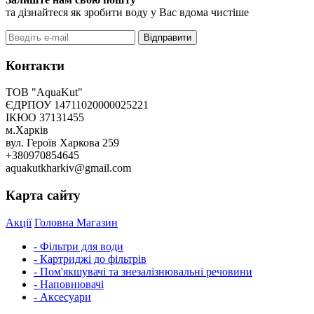
та дізнайтеся як зробити воду у Вас вдома чистіше
Відправити
Контакти
ТОВ "AquaKut"
ЄДРПОУ 14711020000025221
ІКЮО 37131455
м.Харків
вул. Героїв Харкова 259
+380970854645
aquakutkharkiv@gmail.com
Карта сайту
Акції
Головна
Магазин
- Фільтри для води
- Картриджі до фільтрів
- Пом'якшувачі та знезалізнювальні речовини
- Наповнювачі
- Аксесуари