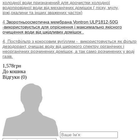
холодної води призначений для доочистки холодної
водопровідної води від механічних домішок ( піску, мулу,
іржі,окалини та інших зважених часток)
4
Зворотньоосмотична мембрана Vontron ULP1812-50G
-використовується для опріснення і максимально якісного
очищення води від шкідливих домішок .
4, Постфільтр з кокосовим вугіллям - використовується як фільтр
дезодорант, очищає воду від широкого спектру органічних і
неорганічних розчинених домішок, а так само розчинених у воді
газів.
1,578грн
До кошика
Відгуки (0)