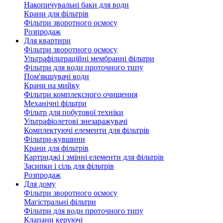
Накопичувальні баки для води
Крани для фільтрів
Фільтри зворотного осмосу
Розпродаж
Для квартири
Фільтри зворотного осмосу
Ультрафільтраційні мембранні фільтри
Фільтри для води проточного типу
Пом'якшувачі води
Крани на мийку
Фільтри комплексного очищення
Механічні фільтри
Фільтр для побутової техніки
Ультрафіолетові знезаражувачі
Комплектуючі елементи для фільтрів
Фільтри-кувшини
Крани для фільтрів
Картриджі і змінні елементи для фільтрів
Засипки і сіль для фільтрів
Розпродаж
Для дому
Фільтри зворотного осмосу
Магістральні фільтри
Фільтри для води проточного типу
Клапани керуючі