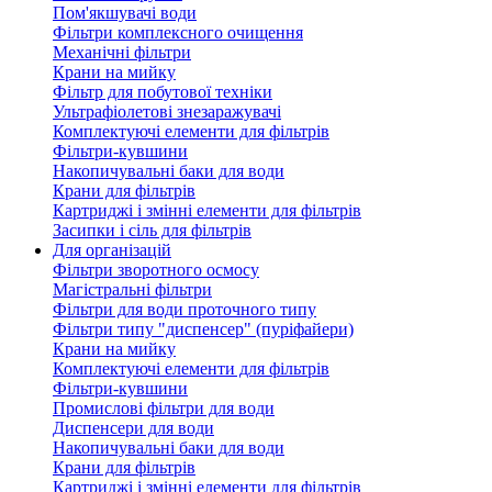
Пом'якшувачі води
Фільтри комплексного очищення
Механічні фільтри
Крани на мийку
Фільтр для побутової техніки
Ультрафіолетові знезаражувачі
Комплектуючі елементи для фільтрів
Фільтри-кувшини
Накопичувальні баки для води
Крани для фільтрів
Картриджі і змінні елементи для фільтрів
Засипки і сіль для фільтрів
Для організацій
Фільтри зворотного осмосу
Магістральні фільтри
Фільтри для води проточного типу
Фільтри типу "диспенсер" (пуріфайери)
Крани на мийку
Комплектуючі елементи для фільтрів
Фільтри-кувшини
Промислові фільтри для води
Диспенсери для води
Накопичувальні баки для води
Крани для фільтрів
Картриджі і змінні елементи для фільтрів