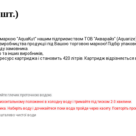
3шт.)
ю маркою "AquaKut" нашим підприємством ТОВ "Акварайз" (Aquarize
робництва продукції під Вашою торговою маркою! Підбір упаковки,
аду замовника.
 та інших виробників,
есурс картриджа і становить 420 літрів. Картридж відрізняється в
ийте глечик проточною водою.
оризонтальному положенні в холодну воду і тримайте під тиском 2-3 хвилини.
чика. Наберіть воду і дочекайтеся поки вода пройде через касету. Повторіть про
ишталево чистої води