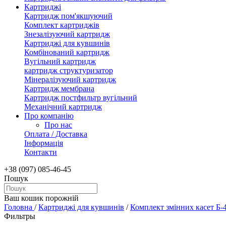
Картриджі
Картридж пом'якшуючий
Комплект картриджів
Знезалізуючий картридж
Картриджі для кувшинів
Комбінований картридж
Вугільний картридж
картридж структуризатор
Мінералізуючий картридж
Картридж мембрана
Картридж постфильтр вугільний
Механічний картридж
Про компанію
Про нас
Оплата / Доставка
Інформація
Контакти
+38 (097) 085-46-45
Пошук
Ваш кошик порожній
Головна
/
Картриджі для кувшинів
/
Комплект змінних касет Б-4
Фильтры