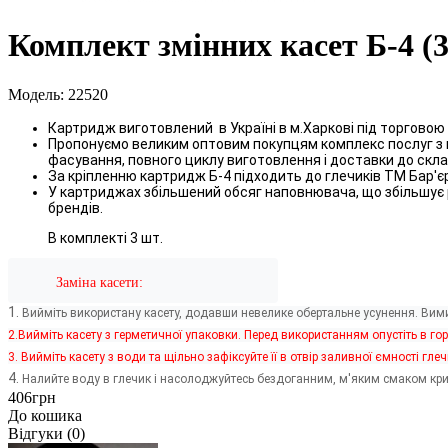
Комплект змінних касет Б-4 (
Модель: 22520
Картридж виготовлений в Україні в м.Харкові під торгово
Пропонуємо великим оптовим покупцям комплекс послуг з ви
фасування, повного циклу виготовлення і доставки до скл
За кріпленню картридж Б-4 підходить до глечиків ТМ Бар'єр
У картриджах збільшений обсяг наповнювача, що збільшує р
брендів.
В комплекті 3 шт.
            Заміна касети:
1.
Вийміть використану касету, додавши невелике обертальне усунення. Вим
2.Вийміть касету з герметичної упаковки. Перед використанням опустіть в г
3. Вийміть касету з води та щільно зафіксуйте її в отвір заливної ємності гле
4.
Налийте воду в глечик і насолоджуйтесь бездоганним, м'яким смаком кр
406грн
До кошика
Відгуки (0)