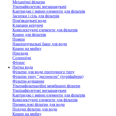
Механічні фільтри
Ультрафіолетові знезаражувачі
Картриджі і змінні елементи для фільтрів
Засипки і сіль для фільтрів
Пом'якшувачі води
Клапани керуючі
Комплектуючі елементи для фільтрів
Крани для фільтрів
Помпи
Накопичувальні баки для води
Крани на мийку
Прилади
Соленоїди
Фітинг
Питна вода
Фільтри для води проточного типу
Фільтри типу "диспенсер" (пуріфайери)
Фільтри-кувшини
Ультрафільтраційні мембранні фільтри
Ультрафіолетові знезаражувачі
Картриджі і змінні елементи для фільтрів
Комплектуючі елементи для фільтрів
Промислові фільтри для води
Похідні фільтри для води
Крани на мийку