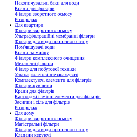
Накопичувальні баки для води
Крани для фільтрів
Фільтри зворотного осмосу
Розпродаж
Для квартири
Фільтри зворотного осмосу
Ультрафільтраційні мембранні фільтри
Фільтри для води проточного типу
Пом'якшувачі води
Крани на мийку
Фільтри комплексного очищення
Механічні фільтри
Фільтр для побутової техніки
Ультрафіолетові знезаражувачі
Комплектуючі елементи для фільтрів
Фільтри-кувшини
Крани для фільтрів
Картриджі і змінні елементи для фільтрів
Засипки і сіль для фільтрів
Розпродаж
Для дому
Фільтри зворотного осмосу
Магістральні фільтри
Фільтри для води проточного типу
Клапани керуючі