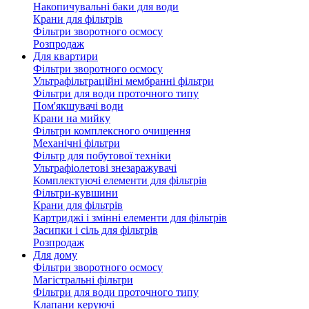
Накопичувальні баки для води
Крани для фільтрів
Фільтри зворотного осмосу
Розпродаж
Для квартири
Фільтри зворотного осмосу
Ультрафільтраційні мембранні фільтри
Фільтри для води проточного типу
Пом'якшувачі води
Крани на мийку
Фільтри комплексного очищення
Механічні фільтри
Фільтр для побутової техніки
Ультрафіолетові знезаражувачі
Комплектуючі елементи для фільтрів
Фільтри-кувшини
Крани для фільтрів
Картриджі і змінні елементи для фільтрів
Засипки і сіль для фільтрів
Розпродаж
Для дому
Фільтри зворотного осмосу
Магістральні фільтри
Фільтри для води проточного типу
Клапани керуючі