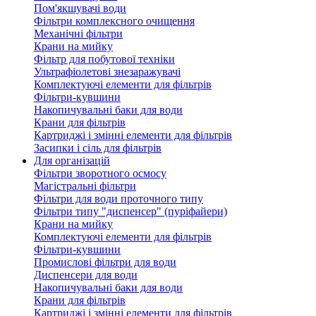
Пом'якшувачі води
Фільтри комплексного очищення
Механічні фільтри
Крани на мийку
Фільтр для побутової техніки
Ультрафіолетові знезаражувачі
Комплектуючі елементи для фільтрів
Фільтри-кувшини
Накопичувальні баки для води
Крани для фільтрів
Картриджі і змінні елементи для фільтрів
Засипки і сіль для фільтрів
Для організацій
Фільтри зворотного осмосу
Магістральні фільтри
Фільтри для води проточного типу
Фільтри типу "диспенсер" (пуріфайери)
Крани на мийку
Комплектуючі елементи для фільтрів
Фільтри-кувшини
Промислові фільтри для води
Диспенсери для води
Накопичувальні баки для води
Крани для фільтрів
Картриджі і змінні елементи для фільтрів