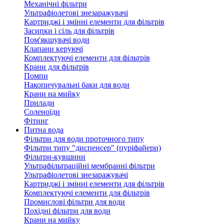
Механічні фільтри
Ультрафіолетові знезаражувачі
Картриджі і змінні елементи для фільтрів
Засипки і сіль для фільтрів
Пом'якшувачі води
Клапани керуючі
Комплектуючі елементи для фільтрів
Крани для фільтрів
Помпи
Накопичувальні баки для води
Крани на мийку
Прилади
Соленоїди
Фітинг
Питна вода
Фільтри для води проточного типу
Фільтри типу "диспенсер" (пуріфайери)
Фільтри-кувшини
Ультрафільтраційні мембранні фільтри
Ультрафіолетові знезаражувачі
Картриджі і змінні елементи для фільтрів
Комплектуючі елементи для фільтрів
Промислові фільтри для води
Похідні фільтри для води
Крани на мийку