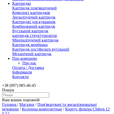
Картриджі
Картридж пом'якшуючий
Комплект картриджів
Знезалізуючий картридж
Картриджі для кувшинів
Комбінований картридж
Вугільний картридж
картридж структуризатор
Мінералізуючий картридж
Картридж мембрана
Картридж постфильтр вугільний
Механічний картридж
Про компанію
Про нас
Оплата / Доставка
Інформація
Контакти
+38 (097) 085-46-45
Пошук
Ваш кошик порожній
Головна
/
Магазин
/
Пом'якшувачі та знезалізнювальні
речовини
/
Колонны композитные
/
Корпус фільтра Chihon 12
* 52