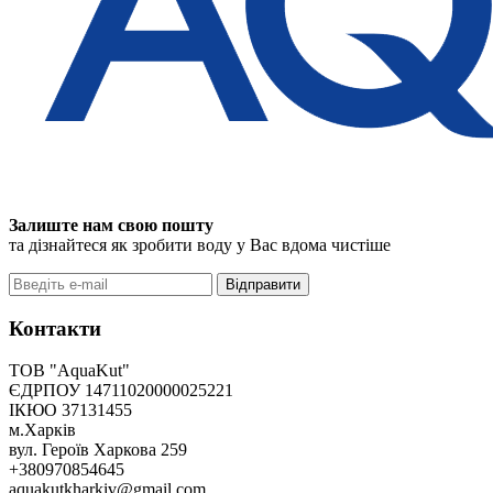
Залиште нам свою пошту
та дізнайтеся як зробити воду у Вас вдома чистіше
Відправити
Контакти
ТОВ "AquaKut"
ЄДРПОУ 14711020000025221
ІКЮО 37131455
м.Харків
вул. Героїв Харкова 259
+380970854645
aquakutkharkiv@gmail.com