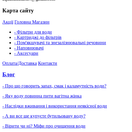
Карта сайту
Акції
Головна
Магазин
- Фільтри для води
- Картриджі до фільтрів
- Пом'якшувачі та знезалізнювальні речовини
- Наповнювачі
- Аксесуари
Оплата/Доставка
Контакти
Блог
- Про що говорить запах, смак і каламутність води?
- Яку воду повинна пити вагітна жінка
- Наслідки вживання і використання неякісної води
- А ви все ще купуєте бутильовану воду?
- Вірити чи ні? Міфи про очищення води