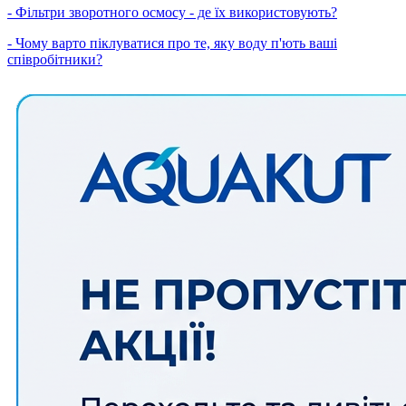
- Фільтри зворотного осмосу - де їх використовують?
- Чому варто піклуватися про те, яку воду п'ють ваші
співробітники?