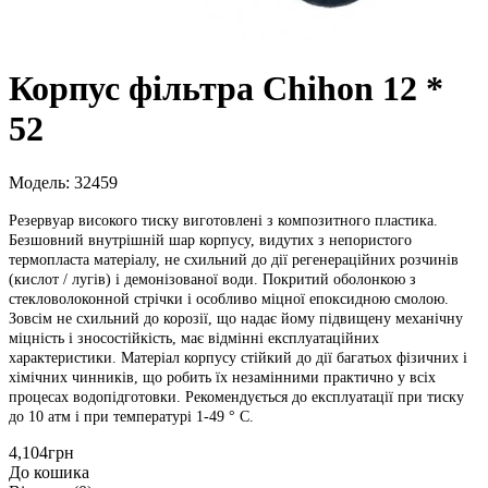
Корпус фільтра Chihon 12 *
52
Модель: 32459
Резервуар високого тиску виготовлені з композитного пластика. 
Безшовний внутрішній шар корпусу, видутих з непористого 
термопласта матеріалу, не схильний до дії регенераційних розчинів 
(кислот / лугів) і демонізованої води. Покритий оболонкою з 
стекловолоконной стрічки і особливо міцної епоксидною смолою. 
Зовсім не схильний до корозії, що надає йому підвищену механічну 
міцність і зносостійкість, має відмінні експлуатаційних 
характеристики. Матеріал корпусу стійкий до дії багатьох фізичних і 
хімічних чинників, що робить їх незамінними практично у всіх 
процесах водопідготовки. Рекомендується до експлуатації при тиску 
до 10 атм і при температурі 1-49 ° С. 
4,104грн
До кошика