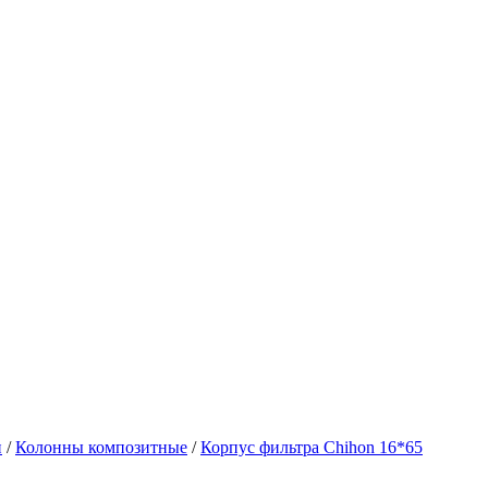
и
/
Колонны композитные
/
Корпус фильтра Chihon 16*65