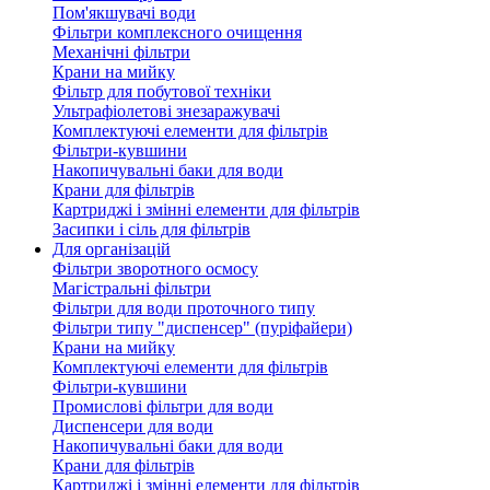
Пом'якшувачі води
Фільтри комплексного очищення
Механічні фільтри
Крани на мийку
Фільтр для побутової техніки
Ультрафіолетові знезаражувачі
Комплектуючі елементи для фільтрів
Фільтри-кувшини
Накопичувальні баки для води
Крани для фільтрів
Картриджі і змінні елементи для фільтрів
Засипки і сіль для фільтрів
Для організацій
Фільтри зворотного осмосу
Магістральні фільтри
Фільтри для води проточного типу
Фільтри типу "диспенсер" (пуріфайери)
Крани на мийку
Комплектуючі елементи для фільтрів
Фільтри-кувшини
Промислові фільтри для води
Диспенсери для води
Накопичувальні баки для води
Крани для фільтрів
Картриджі і змінні елементи для фільтрів