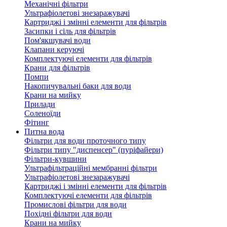
Механічні фільтри
Ультрафіолетові знезаражувачі
Картриджі і змінні елементи для фільтрів
Засипки і сіль для фільтрів
Пом'якшувачі води
Клапани керуючі
Комплектуючі елементи для фільтрів
Крани для фільтрів
Помпи
Накопичувальні баки для води
Крани на мийку
Прилади
Соленоїди
Фітинг
Питна вода
Фільтри для води проточного типу
Фільтри типу "диспенсер" (пуріфайери)
Фільтри-кувшини
Ультрафільтраційні мембранні фільтри
Ультрафіолетові знезаражувачі
Картриджі і змінні елементи для фільтрів
Комплектуючі елементи для фільтрів
Промислові фільтри для води
Похідні фільтри для води
Крани на мийку