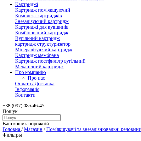
Картриджі
Картридж пом'якшуючий
Комплект картриджів
Знезалізуючий картридж
Картриджі для кувшинів
Комбінований картридж
Вугільний картридж
картридж структуризатор
Мінералізуючий картридж
Картридж мембрана
Картридж постфильтр вугільний
Механічний картридж
Про компанію
Про нас
Оплата / Доставка
Інформація
Контакти
+38 (097) 085-46-45
Пошук
Ваш кошик порожній
Головна
/
Магазин
/
Пом'якшувачі та знезалізнювальні речовин
Фильтры