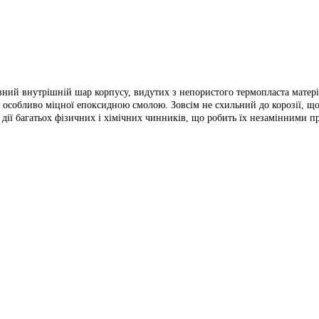
ий внутрішній шар корпусу, видутих з непористого термопласта матеріалу
особливо міцної епоксидною смолою. Зовсім не схильний до корозії, що н
дії багатьох фізичних і хімічних чинників, що робить їх незамінними пр