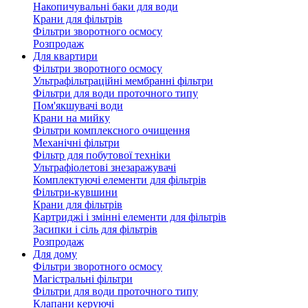
Накопичувальні баки для води
Крани для фільтрів
Фільтри зворотного осмосу
Розпродаж
Для квартири
Фільтри зворотного осмосу
Ультрафільтраційні мембранні фільтри
Фільтри для води проточного типу
Пом'якшувачі води
Крани на мийку
Фільтри комплексного очищення
Механічні фільтри
Фільтр для побутової техніки
Ультрафіолетові знезаражувачі
Комплектуючі елементи для фільтрів
Фільтри-кувшини
Крани для фільтрів
Картриджі і змінні елементи для фільтрів
Засипки і сіль для фільтрів
Розпродаж
Для дому
Фільтри зворотного осмосу
Магістральні фільтри
Фільтри для води проточного типу
Клапани керуючі