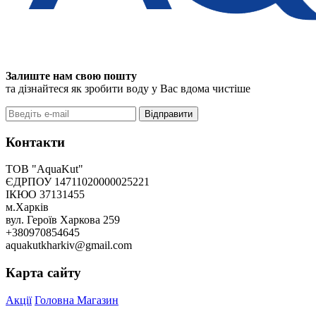
Залиште нам свою пошту
та дізнайтеся як зробити воду у Вас вдома чистіше
Відправити
Контакти
ТОВ "AquaKut"
ЄДРПОУ 14711020000025221
ІКЮО 37131455
м.Харків
вул. Героїв Харкова 259
+380970854645
aquakutkharkiv@gmail.com
Карта сайту
Акції
Головна
Магазин