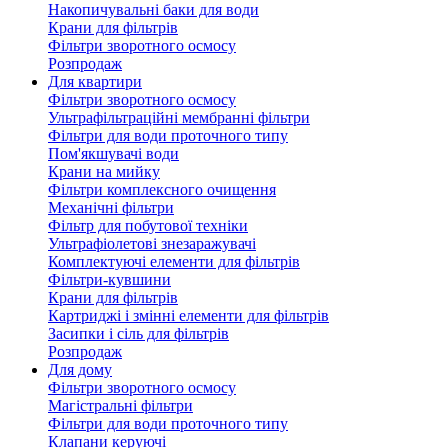
Накопичувальні баки для води
Крани для фільтрів
Фільтри зворотного осмосу
Розпродаж
Для квартири
Фільтри зворотного осмосу
Ультрафільтраційні мембранні фільтри
Фільтри для води проточного типу
Пом'якшувачі води
Крани на мийку
Фільтри комплексного очищення
Механічні фільтри
Фільтр для побутової техніки
Ультрафіолетові знезаражувачі
Комплектуючі елементи для фільтрів
Фільтри-кувшини
Крани для фільтрів
Картриджі і змінні елементи для фільтрів
Засипки і сіль для фільтрів
Розпродаж
Для дому
Фільтри зворотного осмосу
Магістральні фільтри
Фільтри для води проточного типу
Клапани керуючі