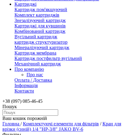
Картриджі
Картридж пом'якшуючий
Комплект картриджів
Знезалізуючий картридж
Картриджі для кувшинів
Комбінований картридж
Вугільний картридж
картридж структуризатор
Мінералізуючий картридж
Картридж мембрана
Картридж постфильтр вугільний
Механічний картридж
Про компанію
Про нас
Оплата / Доставка
Інформація
Контакти
+38 (097) 085-46-45
Пошук
Ваш кошик порожній
Головна
/
Комплектуючі елементи для фільтрів
/
Кран для
врізки (синій) 1/4 "НР-3/8" JAKO BV-6
Фильтры