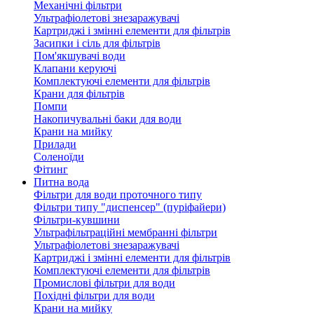
Механічні фільтри
Ультрафіолетові знезаражувачі
Картриджі і змінні елементи для фільтрів
Засипки і сіль для фільтрів
Пом'якшувачі води
Клапани керуючі
Комплектуючі елементи для фільтрів
Крани для фільтрів
Помпи
Накопичувальні баки для води
Крани на мийку
Прилади
Соленоїди
Фітинг
Питна вода
Фільтри для води проточного типу
Фільтри типу "диспенсер" (пуріфайери)
Фільтри-кувшини
Ультрафільтраційні мембранні фільтри
Ультрафіолетові знезаражувачі
Картриджі і змінні елементи для фільтрів
Комплектуючі елементи для фільтрів
Промислові фільтри для води
Похідні фільтри для води
Крани на мийку