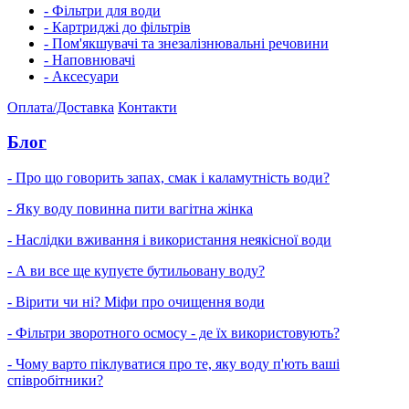
- Фільтри для води
- Картриджі до фільтрів
- Пом'якшувачі та знезалізнювальні речовини
- Наповнювачі
- Аксесуари
Оплата/Доставка
Контакти
Блог
- Про що говорить запах, смак і каламутність води?
- Яку воду повинна пити вагітна жінка
- Наслідки вживання і використання неякісної води
- А ви все ще купуєте бутильовану воду?
- Вірити чи ні? Міфи про очищення води
- Фільтри зворотного осмосу - де їх використовують?
- Чому варто піклуватися про те, яку воду п'ють ваші
співробітники?