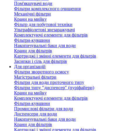
Пом'якшувачі води
Фільтри комплексного очищення
Механічні фільтри
Крани на мийку
Фільтр для побутової техніки
Ультрафіолетові знезаражувачі
Комплектуючі елементи для фільтрів
Фільтри-кувшини
Накопичувальні баки для води
Крани для фільтрів
Картриджі і змінні елементи для фільтрів
Засипки і сіль для фільтрів
Для організацій
Фільтри зворотного осмосу
Магістральні фільтри
Фільтри для води проточного типу
Фільтри типу "диспенсер" (пуріфайери)
Крани на мийку
Комплектуючі елементи для фільтрів
Фільтри-кувшини
Промислові фільтри для води
Диспенсери для води
Накопичувальні баки для води
Крани для фільтрів
Картриджі і змінні елементи для фільтрів