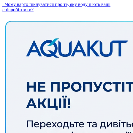
- Чому варто піклуватися про те, яку воду п'ють ваші
співробітники?