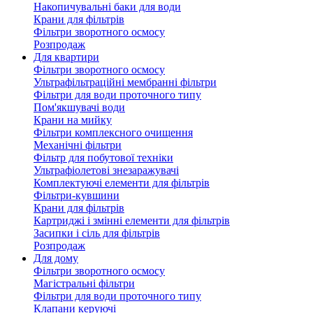
Накопичувальні баки для води
Крани для фільтрів
Фільтри зворотного осмосу
Розпродаж
Для квартири
Фільтри зворотного осмосу
Ультрафільтраційні мембранні фільтри
Фільтри для води проточного типу
Пом'якшувачі води
Крани на мийку
Фільтри комплексного очищення
Механічні фільтри
Фільтр для побутової техніки
Ультрафіолетові знезаражувачі
Комплектуючі елементи для фільтрів
Фільтри-кувшини
Крани для фільтрів
Картриджі і змінні елементи для фільтрів
Засипки і сіль для фільтрів
Розпродаж
Для дому
Фільтри зворотного осмосу
Магістральні фільтри
Фільтри для води проточного типу
Клапани керуючі