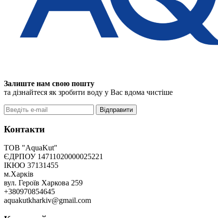
Залиште нам свою пошту
та дізнайтеся як зробити воду у Вас вдома чистіше
Відправити
Контакти
ТОВ "AquaKut"
ЄДРПОУ 14711020000025221
ІКЮО 37131455
м.Харків
вул. Героїв Харкова 259
+380970854645
aquakutkharkiv@gmail.com