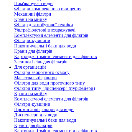
Пом'якшувачі води
Фільтри комплексного очищення
Механічні фільтри
Крани на мийку
Фільтр для побутової техніки
Ультрафіолетові знезаражувачі
Комплектуючі елементи для фільтрів
Фільтри-кувшини
Накопичувальні баки для води
Крани для фільтрів
Картриджі і змінні елементи для фільтрів
Засипки і сіль для фільтрів
Для організацій
Фільтри зворотного осмосу
Магістральні фільтри
Фільтри для води проточного типу
Фільтри типу "диспенсер" (пуріфайери)
Крани на мийку
Комплектуючі елементи для фільтрів
Фільтри-кувшини
Промислові фільтри для води
Диспенсери для води
Накопичувальні баки для води
Крани для фільтрів
Картриджі і змінні елементи для фільтрів