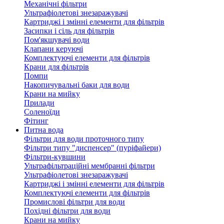
Механічні фільтри
Ультрафіолетові знезаражувачі
Картриджі і змінні елементи для фільтрів
Засипки і сіль для фільтрів
Пом'якшувачі води
Клапани керуючі
Комплектуючі елементи для фільтрів
Крани для фільтрів
Помпи
Накопичувальні баки для води
Крани на мийку
Прилади
Соленоїди
Фітинг
Питна вода
Фільтри для води проточного типу
Фільтри типу "диспенсер" (пуріфайери)
Фільтри-кувшини
Ультрафільтраційні мембранні фільтри
Ультрафіолетові знезаражувачі
Картриджі і змінні елементи для фільтрів
Комплектуючі елементи для фільтрів
Промислові фільтри для води
Похідні фільтри для води
Крани на мийку