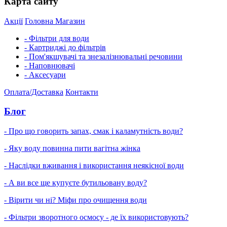
Карта сайту
Акції
Головна
Магазин
- Фільтри для води
- Картриджі до фільтрів
- Пом'якшувачі та знезалізнювальні речовини
- Наповнювачі
- Аксесуари
Оплата/Доставка
Контакти
Блог
- Про що говорить запах, смак і каламутність води?
- Яку воду повинна пити вагітна жінка
- Наслідки вживання і використання неякісної води
- А ви все ще купуєте бутильовану воду?
- Вірити чи ні? Міфи про очищення води
- Фільтри зворотного осмосу - де їх використовують?