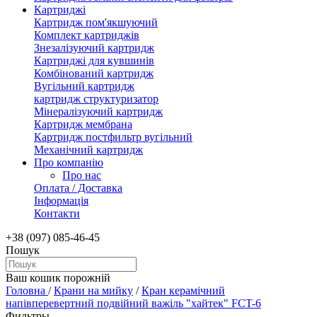
Картриджі
Картридж пом'якшуючий
Комплект картриджів
Знезалізуючий картридж
Картриджі для кувшинів
Комбінований картридж
Вугільний картридж
картридж структуризатор
Мінералізуючий картридж
Картридж мембрана
Картридж постфильтр вугільний
Механічний картридж
Про компанію
Про нас
Оплата / Доставка
Інформація
Контакти
+38 (097) 085-46-45
Пошук
Ваш кошик порожній
Головна
/
Крани на мийку
/
Кран керамічний
напівперевертний подвійний важіль "хайтек" FCT-6
Фильтры