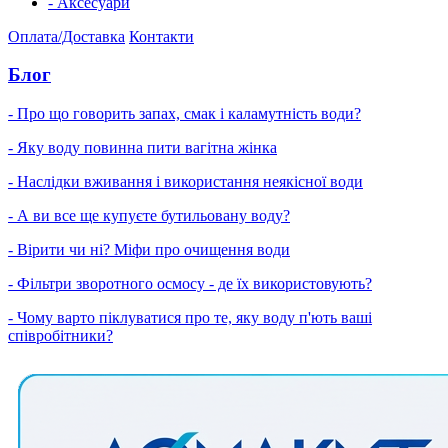
- Аксесуари
Оплата/Доставка
Контакти
Блог
- Про що говорить запах, смак і каламутність води?
- Яку воду повинна пити вагітна жінка
- Наслідки вживання і використання неякісної води
- А ви все ще купуєте бутильовану воду?
- Вірити чи ні? Міфи про очищення води
- Фільтри зворотного осмосу - де їх використовують?
- Чому варто піклуватися про те, яку воду п'ють ваші
співробітники?