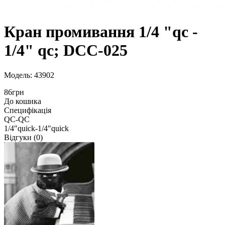
Кран промивання 1/4 "qс -
1/4" qс; DCC-025
Модель: 43902
86грн
До кошика
Специфікація
QС-QС
1/4"quick-1/4"quick
Відгуки (0)