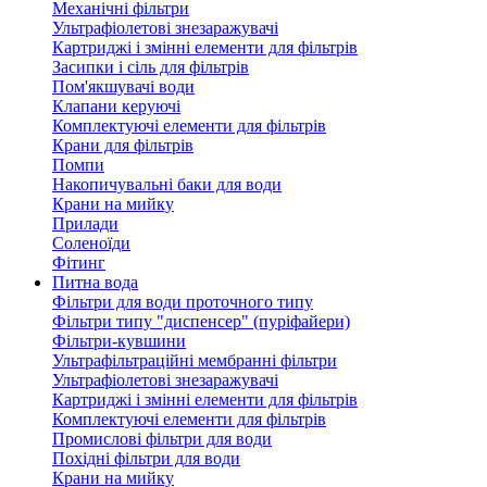
Механічні фільтри
Ультрафіолетові знезаражувачі
Картриджі і змінні елементи для фільтрів
Засипки і сіль для фільтрів
Пом'якшувачі води
Клапани керуючі
Комплектуючі елементи для фільтрів
Крани для фільтрів
Помпи
Накопичувальні баки для води
Крани на мийку
Прилади
Соленоїди
Фітинг
Питна вода
Фільтри для води проточного типу
Фільтри типу "диспенсер" (пуріфайери)
Фільтри-кувшини
Ультрафільтраційні мембранні фільтри
Ультрафіолетові знезаражувачі
Картриджі і змінні елементи для фільтрів
Комплектуючі елементи для фільтрів
Промислові фільтри для води
Похідні фільтри для води
Крани на мийку