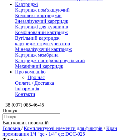
Картриджі
Картридж пом'якшуючий
Комплект картриджів
Знезалізуючий картридж
Картриджі для кувшинів
Комбінований картридж
Вугільний картридж
картридж структуризатор
Мінералізуючий картридж
Картридж мембрана
Картридж постфильтр вугільний
Механічний картридж
Про компанію
Про нас
Оплата / Доставка
Інформація
Контакти
+38 (097) 085-46-45
Пошук
Ваш кошик порожній
Головна
/
Комплектуючі елементи для фільтрів
/
Кран
промивання 1/4 "qс - 1/4" qс; DCC-025
Фильтры