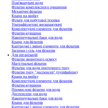
Пом'якшувачі води
Фільтри комплексного очищення
Механічні фільтри
Крани на мийку
Фільтр для побутової техніки
Ультрафіолетові знезаражувачі
Комплектуючі елементи для фільтрів
Фільтри-кувшини
Накопичувальні баки для води
Крани для фільтрів
Картриджі і змінні елементи для фільтрів
Засипки і сіль для фільтрів
Для організацій
Фільтри зворотного осмосу
Магістральні фільтри
Фільтри для води проточного типу
Фільтри типу "диспенсер" (пуріфайери)
Крани на мийку
Комплектуючі елементи для фільтрів
Фільтри-кувшини
Промислові фільтри для води
Диспенсери для води
Накопичувальні баки для води
Крани для фільтрів
Картриджі і змінні елементи для фільтрів