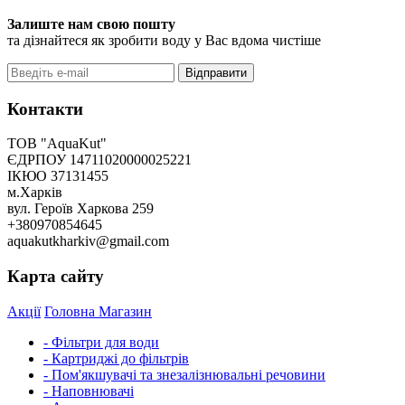
Залиште нам свою пошту
та дізнайтеся як зробити воду у Вас вдома чистіше
Відправити
Контакти
ТОВ "AquaKut"
ЄДРПОУ 14711020000025221
ІКЮО 37131455
м.Харків
вул. Героїв Харкова 259
+380970854645
aquakutkharkiv@gmail.com
Карта сайту
Акції
Головна
Магазин
- Фільтри для води
- Картриджі до фільтрів
- Пом'якшувачі та знезалізнювальні речовини
- Наповнювачі