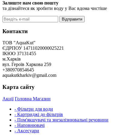
Залиште нам свою пошту
та дізнайтеся як зробити воду у Вас вдома чистіше
Відправити
Контакти
ТОВ "AquaKut"
ЄДРПОУ 14711020000025221
ІКЮО 37131455
м.Харків
вул. Героїв Харкова 259
+380970854645
aquakutkharkiv@gmail.com
Карта сайту
Акції
Головна
Магазин
- Фільтри для води
- Картриджі до фільтрів
- Пом'якшувачі та знезалізнювальні речовини
- Наповнювачі
- Аксесуари