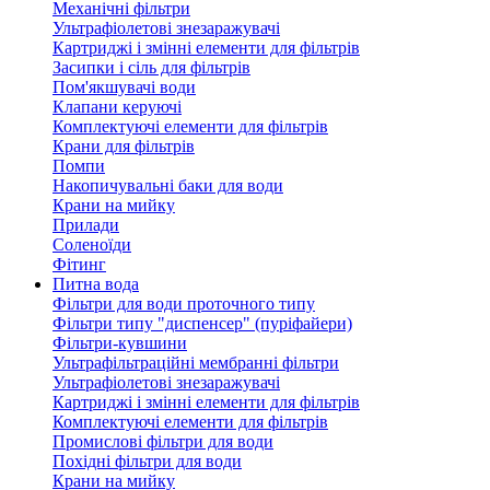
Механічні фільтри
Ультрафіолетові знезаражувачі
Картриджі і змінні елементи для фільтрів
Засипки і сіль для фільтрів
Пом'якшувачі води
Клапани керуючі
Комплектуючі елементи для фільтрів
Крани для фільтрів
Помпи
Накопичувальні баки для води
Крани на мийку
Прилади
Соленоїди
Фітинг
Питна вода
Фільтри для води проточного типу
Фільтри типу "диспенсер" (пуріфайери)
Фільтри-кувшини
Ультрафільтраційні мембранні фільтри
Ультрафіолетові знезаражувачі
Картриджі і змінні елементи для фільтрів
Комплектуючі елементи для фільтрів
Промислові фільтри для води
Похідні фільтри для води
Крани на мийку