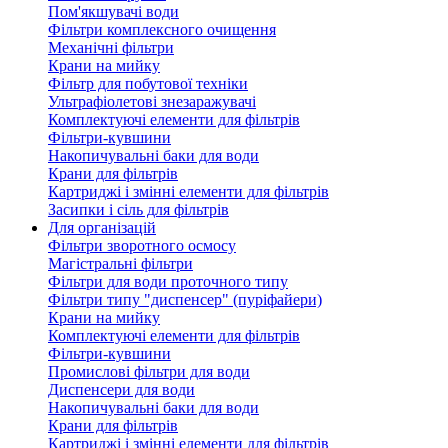
Пом'якшувачі води
Фільтри комплексного очищення
Механічні фільтри
Крани на мийку
Фільтр для побутової техніки
Ультрафіолетові знезаражувачі
Комплектуючі елементи для фільтрів
Фільтри-кувшини
Накопичувальні баки для води
Крани для фільтрів
Картриджі і змінні елементи для фільтрів
Засипки і сіль для фільтрів
Для організацій
Фільтри зворотного осмосу
Магістральні фільтри
Фільтри для води проточного типу
Фільтри типу "диспенсер" (пуріфайери)
Крани на мийку
Комплектуючі елементи для фільтрів
Фільтри-кувшини
Промислові фільтри для води
Диспенсери для води
Накопичувальні баки для води
Крани для фільтрів
Картриджі і змінні елементи для фільтрів