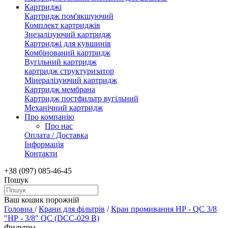
Картриджі
Картридж пом'якшуючий
Комплект картриджів
Знезалізуючий картридж
Картриджі для кувшинів
Комбінований картридж
Вугільний картридж
картридж структуризатор
Мінералізуючий картридж
Картридж мембрана
Картридж постфильтр вугільний
Механічний картридж
Про компанію
Про нас
Оплата / Доставка
Інформація
Контакти
+38 (097) 085-46-45
Пошук
Ваш кошик порожній
Головна
/
Крани для фільтрів
/
Кран промивання НР - QC 3/8
"НР - 3/8" QC (DCC-029 B)
Фильтры