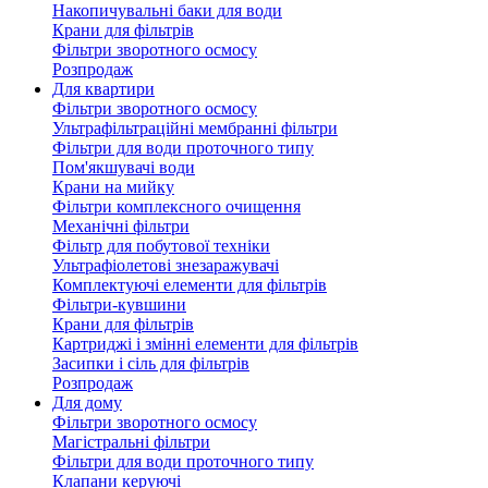
Накопичувальні баки для води
Крани для фільтрів
Фільтри зворотного осмосу
Розпродаж
Для квартири
Фільтри зворотного осмосу
Ультрафільтраційні мембранні фільтри
Фільтри для води проточного типу
Пом'якшувачі води
Крани на мийку
Фільтри комплексного очищення
Механічні фільтри
Фільтр для побутової техніки
Ультрафіолетові знезаражувачі
Комплектуючі елементи для фільтрів
Фільтри-кувшини
Крани для фільтрів
Картриджі і змінні елементи для фільтрів
Засипки і сіль для фільтрів
Розпродаж
Для дому
Фільтри зворотного осмосу
Магістральні фільтри
Фільтри для води проточного типу
Клапани керуючі