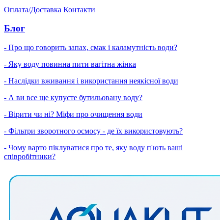
Оплата/Доставка
Контакти
Блог
- Про що говорить запах, смак і каламутність води?
- Яку воду повинна пити вагітна жінка
- Наслідки вживання і використання неякісної води
- А ви все ще купуєте бутильовану воду?
- Вірити чи ні? Міфи про очищення води
- Фільтри зворотного осмосу - де їх використовують?
- Чому варто піклуватися про те, яку воду п'ють ваші
співробітники?