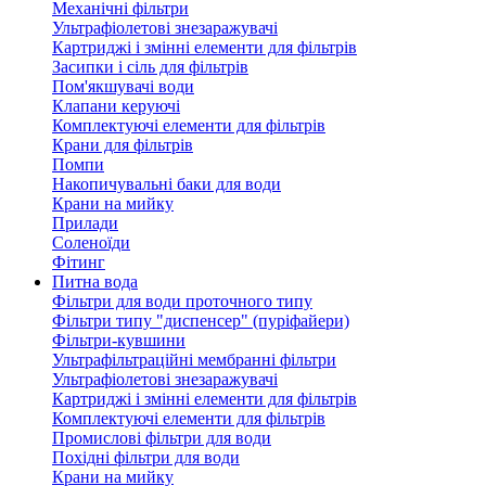
Механічні фільтри
Ультрафіолетові знезаражувачі
Картриджі і змінні елементи для фільтрів
Засипки і сіль для фільтрів
Пом'якшувачі води
Клапани керуючі
Комплектуючі елементи для фільтрів
Крани для фільтрів
Помпи
Накопичувальні баки для води
Крани на мийку
Прилади
Соленоїди
Фітинг
Питна вода
Фільтри для води проточного типу
Фільтри типу "диспенсер" (пуріфайери)
Фільтри-кувшини
Ультрафільтраційні мембранні фільтри
Ультрафіолетові знезаражувачі
Картриджі і змінні елементи для фільтрів
Комплектуючі елементи для фільтрів
Промислові фільтри для води
Похідні фільтри для води
Крани на мийку