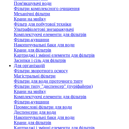
Пом'якшувачі води
Фільтри комплексного очищення
Механічні фільтри
Крани на мийку
Фільтр для побутової техніки
Ультрафіолетові знезаражувачі
Комплектуючі елементи для фільтрів
Фільтри-кувшини
Накопичувальні баки для води
Крани для фільтрів
Картриджі і змінні елементи для фільтрів
Засипки і сіль для фільтрів
Для організацій
Фільтри зворотного осмосу
Магістральні фільтри
Фільтри для води проточного типу
Фільтри типу "диспенсер" (пуріфайери)
Крани на мийку
Комплектуючі елементи для фільтрів
Фільтри-кувшини
Промислові фільтри для води
Диспенсери для води
Накопичувальні баки для води
Крани для фільтрів
Картриджі і змінні елементи для фільтрів