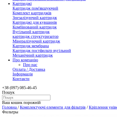
Картриджі
Картридж пом'якшуючий
Комплект картриджів
Знезалізуючий картридж
Картриджі для кувшинів
Комбінований картридж
Вугільний картридж
картридж структуризатор
Мінералізуючий картридж
Картридж мембрана
Картридж постфильтр вугільний
Механічний картридж
Про компанію
Про нас
Оплата / Доставка
Інформація
Контакти
+38 (097) 085-46-45
Пошук
Ваш кошик порожній
Головна
/
Комплектуючі елементи для фільтрів
/
Кріплення уніве
Фильтры