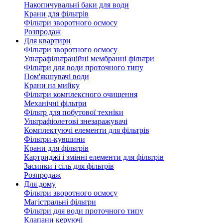
Накопичувальні баки для води
Крани для фільтрів
Фільтри зворотного осмосу
Розпродаж
Для квартири
Фільтри зворотного осмосу
Ультрафільтраційні мембранні фільтри
Фільтри для води проточного типу
Пом'якшувачі води
Крани на мийку
Фільтри комплексного очищення
Механічні фільтри
Фільтр для побутової техніки
Ультрафіолетові знезаражувачі
Комплектуючі елементи для фільтрів
Фільтри-кувшини
Крани для фільтрів
Картриджі і змінні елементи для фільтрів
Засипки і сіль для фільтрів
Розпродаж
Для дому
Фільтри зворотного осмосу
Магістральні фільтри
Фільтри для води проточного типу
Клапани керуючі