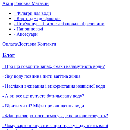
Акції
Головна
Магазин
- Фільтри для води
- Картриджі до фільтрів
- Пом'якшувачі та знезалізнювальні речовини
- Наповнювачі
- Аксесуари
Оплата/Доставка
Контакти
Блог
- Про що говорить запах, смак і каламутність води?
- Яку воду повинна пити вагітна жінка
- Наслідки вживання і використання неякісної води
- А ви все ще купуєте бутильовану воду?
- Вірити чи ні? Міфи про очищення води
- Фільтри зворотного осмосу - де їх використовують?
- Чому варто піклуватися про те, яку воду п'ють ваші