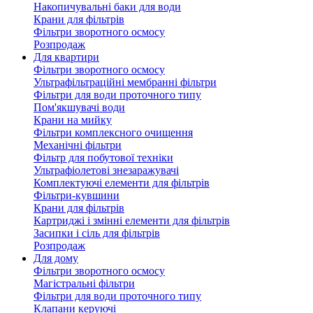
Накопичувальні баки для води
Крани для фільтрів
Фільтри зворотного осмосу
Розпродаж
Для квартири
Фільтри зворотного осмосу
Ультрафільтраційні мембранні фільтри
Фільтри для води проточного типу
Пом'якшувачі води
Крани на мийку
Фільтри комплексного очищення
Механічні фільтри
Фільтр для побутової техніки
Ультрафіолетові знезаражувачі
Комплектуючі елементи для фільтрів
Фільтри-кувшини
Крани для фільтрів
Картриджі і змінні елементи для фільтрів
Засипки і сіль для фільтрів
Розпродаж
Для дому
Фільтри зворотного осмосу
Магістральні фільтри
Фільтри для води проточного типу
Клапани керуючі