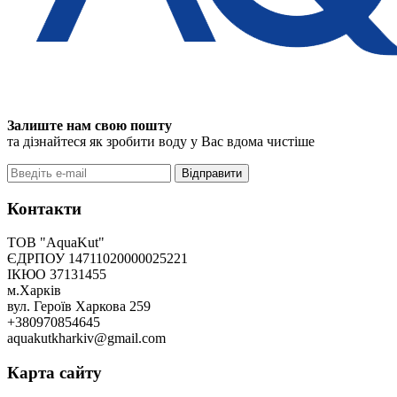
Залиште нам свою пошту
та дізнайтеся як зробити воду у Вас вдома чистіше
Відправити
Контакти
ТОВ "AquaKut"
ЄДРПОУ 14711020000025221
ІКЮО 37131455
м.Харків
вул. Героїв Харкова 259
+380970854645
aquakutkharkiv@gmail.com
Карта сайту