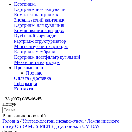
Картриджі
Картридж пом'якшуючий
Комплект картриджів
Знезалізуючий картридж
Картриджі для кувшинів
Комбінований картридж
Вугільний картридж
картридж структуризатор
Мінералізуючий картридж
Картридж мембрана
Картридж постфильтр вугільний
Механічний картридж
Про компанію
Про нас
Оплата / Доставка
Інформація
Контакти
+38 (097) 085-46-45
Пошук
Ваш кошик порожній
Головна
/
Ультрафіолетові знезаражувачі
/
Лампа низького
тиску OSRAM / SIMENS до установки UV-16W
Фильтры