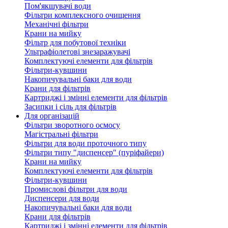
Пом'якшувачі води
Фільтри комплексного очищення
Механічні фільтри
Крани на мийку
Фільтр для побутової техніки
Ультрафіолетові знезаражувачі
Комплектуючі елементи для фільтрів
Фільтри-кувшини
Накопичувальні баки для води
Крани для фільтрів
Картриджі і змінні елементи для фільтрів
Засипки і сіль для фільтрів
Для організацій
Фільтри зворотного осмосу
Магістральні фільтри
Фільтри для води проточного типу
Фільтри типу "диспенсер" (пуріфайери)
Крани на мийку
Комплектуючі елементи для фільтрів
Фільтри-кувшини
Промислові фільтри для води
Диспенсери для води
Накопичувальні баки для води
Крани для фільтрів
Картриджі і змінні елементи для фільтрів