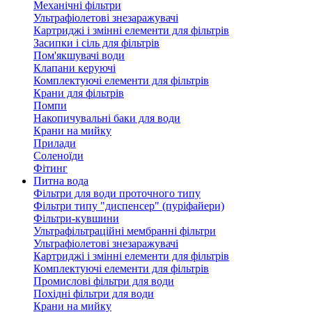
Механічні фільтри
Ультрафіолетові знезаражувачі
Картриджі і змінні елементи для фільтрів
Засипки і сіль для фільтрів
Пом'якшувачі води
Клапани керуючі
Комплектуючі елементи для фільтрів
Крани для фільтрів
Помпи
Накопичувальні баки для води
Крани на мийку
Прилади
Соленоїди
Фітинг
Питна вода
Фільтри для води проточного типу
Фільтри типу "диспенсер" (пуріфайери)
Фільтри-кувшини
Ультрафільтраційні мембранні фільтри
Ультрафіолетові знезаражувачі
Картриджі і змінні елементи для фільтрів
Комплектуючі елементи для фільтрів
Промислові фільтри для води
Похідні фільтри для води
Крани на мийку