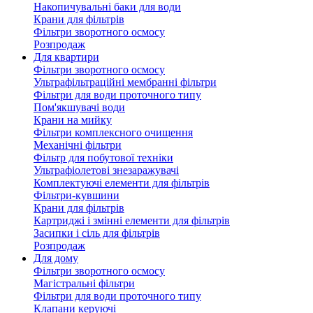
Накопичувальні баки для води
Крани для фільтрів
Фільтри зворотного осмосу
Розпродаж
Для квартири
Фільтри зворотного осмосу
Ультрафільтраційні мембранні фільтри
Фільтри для води проточного типу
Пом'якшувачі води
Крани на мийку
Фільтри комплексного очищення
Механічні фільтри
Фільтр для побутової техніки
Ультрафіолетові знезаражувачі
Комплектуючі елементи для фільтрів
Фільтри-кувшини
Крани для фільтрів
Картриджі і змінні елементи для фільтрів
Засипки і сіль для фільтрів
Розпродаж
Для дому
Фільтри зворотного осмосу
Магістральні фільтри
Фільтри для води проточного типу
Клапани керуючі