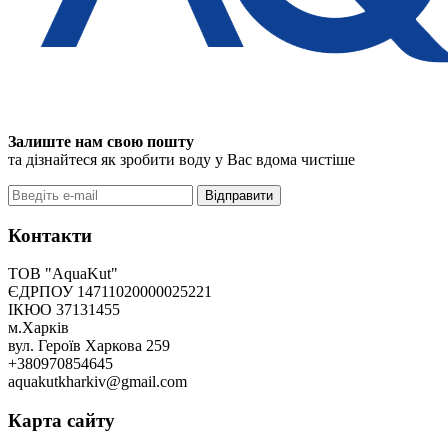
Залиште нам свою пошту
та дізнайтеся як зробити воду у Вас вдома чистіше
Відправити
Контакти
ТОВ "AquaKut"
ЄДРПОУ 14711020000025221
ІКЮО 37131455
м.Харків
вул. Героїв Харкова 259
+380970854645
aquakutkharkiv@gmail.com
Карта сайту