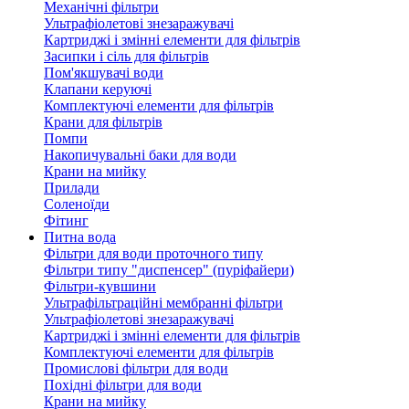
Механічні фільтри
Ультрафіолетові знезаражувачі
Картриджі і змінні елементи для фільтрів
Засипки і сіль для фільтрів
Пом'якшувачі води
Клапани керуючі
Комплектуючі елементи для фільтрів
Крани для фільтрів
Помпи
Накопичувальні баки для води
Крани на мийку
Прилади
Соленоїди
Фітинг
Питна вода
Фільтри для води проточного типу
Фільтри типу "диспенсер" (пуріфайери)
Фільтри-кувшини
Ультрафільтраційні мембранні фільтри
Ультрафіолетові знезаражувачі
Картриджі і змінні елементи для фільтрів
Комплектуючі елементи для фільтрів
Промислові фільтри для води
Похідні фільтри для води
Крани на мийку