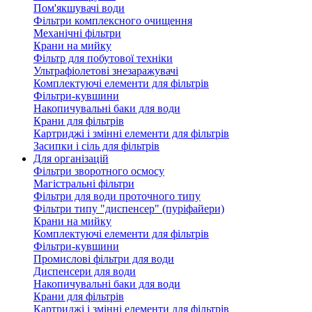
Пом'якшувачі води
Фільтри комплексного очищення
Механічні фільтри
Крани на мийку
Фільтр для побутової техніки
Ультрафіолетові знезаражувачі
Комплектуючі елементи для фільтрів
Фільтри-кувшини
Накопичувальні баки для води
Крани для фільтрів
Картриджі і змінні елементи для фільтрів
Засипки і сіль для фільтрів
Для організацій
Фільтри зворотного осмосу
Магістральні фільтри
Фільтри для води проточного типу
Фільтри типу "диспенсер" (пуріфайери)
Крани на мийку
Комплектуючі елементи для фільтрів
Фільтри-кувшини
Промислові фільтри для води
Диспенсери для води
Накопичувальні баки для води
Крани для фільтрів
Картриджі і змінні елементи для фільтрів