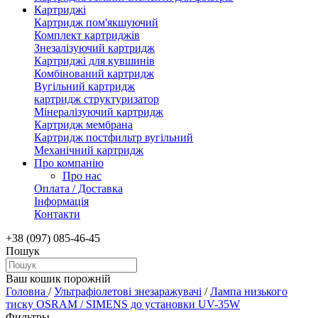
Картриджі
Картридж пом'якшуючий
Комплект картриджів
Знезалізуючий картридж
Картриджі для кувшинів
Комбінований картридж
Вугільний картридж
картридж структуризатор
Мінералізуючий картридж
Картридж мембрана
Картридж постфильтр вугільний
Механічний картридж
Про компанію
Про нас
Оплата / Доставка
Інформація
Контакти
+38 (097) 085-46-45
Пошук
Ваш кошик порожній
Головна
/
Ультрафіолетові знезаражувачі
/
Лампа низького
тиску OSRAM / SIMENS до установки UV-35W
Фильтры