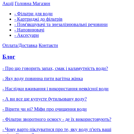
Акції
Головна
Магазин
- Фільтри для води
- Картриджі до фільтрів
- Пом'якшувачі та знезалізнювальні речовини
- Наповнювачі
- Аксесуари
Оплата/Доставка
Контакти
Блог
- Про що говорить запах, смак і каламутність води?
- Яку воду повинна пити вагітна жінка
- Наслідки вживання і використання неякісної води
- А ви все ще купуєте бутильовану воду?
- Вірити чи ні? Міфи про очищення води
- Фільтри зворотного осмосу - де їх використовують?
- Чому варто піклуватися про те, яку воду п'ють ваші