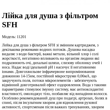
Лійка для душа з фільтром
SFH
Модель: 11201
Лейка для душа з фільтром SFH зі змінним картриджем, з
декількома режимами водних потоків. Душова насадка
видаляє з води бактерії, важкі метали, вільний хлор і солі
жорсткості, негативно впливають на організм людини які
подразнюють очі, дихальні шляхи, слизову оболонку очей і
носа. Надає воді ідеальний рН і насичує її негативними
іонами. Довгохвильове інфрачервоне випромінювання
довжиною 14-15нм, постійний мікроструми 0,06мА, що
закручують поля, потоки мікроелементів - забезпечують
відмінний довготривалий ефект оздоровлення. Вода з такими
параметрами стимулює імунну систему, має антиоксидантні
властивості, омолоджує тіло, позбавляє від випадіння волосся.
Особливо рекомендований душ при подагрі, артрозах, болях в
спині, після інсультним хворим для відновлення рухової
активності, спортсменам після важких тренуваннях, хворим