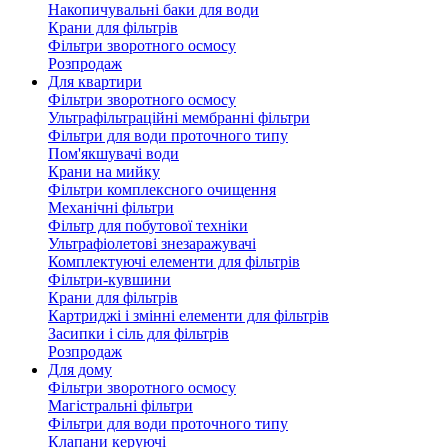
Накопичувальні баки для води
Крани для фільтрів
Фільтри зворотного осмосу
Розпродаж
Для квартири
Фільтри зворотного осмосу
Ультрафільтраційні мембранні фільтри
Фільтри для води проточного типу
Пом'якшувачі води
Крани на мийку
Фільтри комплексного очищення
Механічні фільтри
Фільтр для побутової техніки
Ультрафіолетові знезаражувачі
Комплектуючі елементи для фільтрів
Фільтри-кувшини
Крани для фільтрів
Картриджі і змінні елементи для фільтрів
Засипки і сіль для фільтрів
Розпродаж
Для дому
Фільтри зворотного осмосу
Магістральні фільтри
Фільтри для води проточного типу
Клапани керуючі