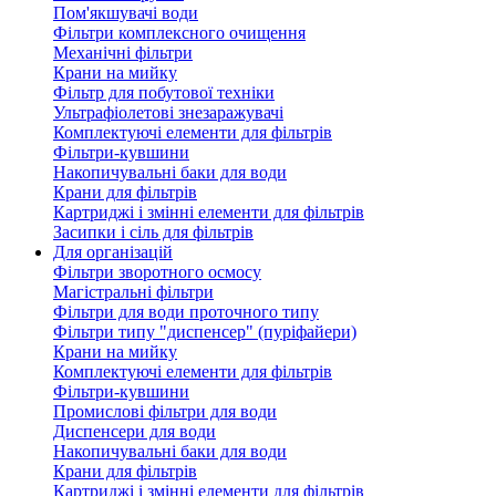
Пом'якшувачі води
Фільтри комплексного очищення
Механічні фільтри
Крани на мийку
Фільтр для побутової техніки
Ультрафіолетові знезаражувачі
Комплектуючі елементи для фільтрів
Фільтри-кувшини
Накопичувальні баки для води
Крани для фільтрів
Картриджі і змінні елементи для фільтрів
Засипки і сіль для фільтрів
Для організацій
Фільтри зворотного осмосу
Магістральні фільтри
Фільтри для води проточного типу
Фільтри типу "диспенсер" (пуріфайери)
Крани на мийку
Комплектуючі елементи для фільтрів
Фільтри-кувшини
Промислові фільтри для води
Диспенсери для води
Накопичувальні баки для води
Крани для фільтрів
Картриджі і змінні елементи для фільтрів