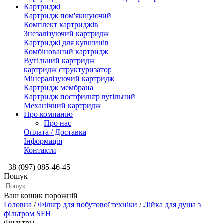
Картриджі
Картридж пом'якшуючий
Комплект картриджів
Знезалізуючий картридж
Картриджі для кувшинів
Комбінований картридж
Вугільний картридж
картридж структуризатор
Мінералізуючий картридж
Картридж мембрана
Картридж постфильтр вугільний
Механічний картридж
Про компанію
Про нас
Оплата / Доставка
Інформація
Контакти
+38 (097) 085-46-45
Пошук
Ваш кошик порожній
Головна
/
Фільтр для побутової техніки
/
Лійка для душа з
фільтром SFH
Фильтры