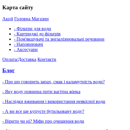
Карта сайту
Акції
Головна
Магазин
- Фільтри для води
- Картриджі до фільтрів
- Пом'якшувачі та знезалізнювальні речовини
- Наповнювачі
- Аксесуари
Оплата/Доставка
Контакти
Блог
- Про що говорить запах, смак і каламутність води?
- Яку воду повинна пити вагітна жінка
- Наслідки вживання і використання неякісної води
- А ви все ще купуєте бутильовану воду?
- Вірити чи ні? Міфи про очищення води