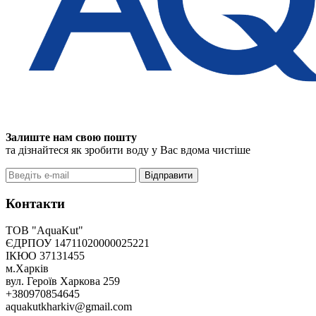
Залиште нам свою пошту
та дізнайтеся як зробити воду у Вас вдома чистіше
Відправити
Контакти
ТОВ "AquaKut"
ЄДРПОУ 14711020000025221
ІКЮО 37131455
м.Харків
вул. Героїв Харкова 259
+380970854645
aquakutkharkiv@gmail.com