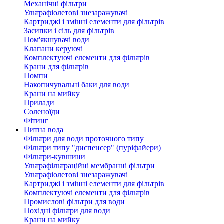
Механічні фільтри
Ультрафіолетові знезаражувачі
Картриджі і змінні елементи для фільтрів
Засипки і сіль для фільтрів
Пом'якшувачі води
Клапани керуючі
Комплектуючі елементи для фільтрів
Крани для фільтрів
Помпи
Накопичувальні баки для води
Крани на мийку
Прилади
Соленоїди
Фітинг
Питна вода
Фільтри для води проточного типу
Фільтри типу "диспенсер" (пуріфайери)
Фільтри-кувшини
Ультрафільтраційні мембранні фільтри
Ультрафіолетові знезаражувачі
Картриджі і змінні елементи для фільтрів
Комплектуючі елементи для фільтрів
Промислові фільтри для води
Похідні фільтри для води
Крани на мийку