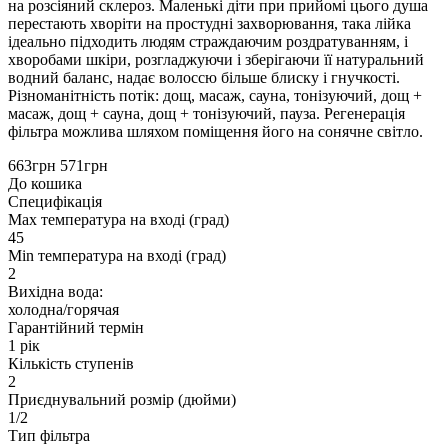
на розсіяний склероз. Маленькі діти при прийомі цього душа
перестають хворіти на простудні захворювання, така лійка
ідеально підходить людям страждаючим роздратуванням, і
хворобами шкіри, розгладжуючи і зберігаючи її натуральний
водний баланс, надає волоссю більше блиску і гнучкості.
Різноманітність потік: дощ, масаж, сауна, тонізуючий, дощ +
масаж, дощ + сауна, дощ + тонізуючий, пауза. Регенерація
фільтра можлива шляхом поміщення його на сонячне світло.
663грн
571грн
До кошика
Специфікація
Max температура на вході (град)
45
Min температура на вході (град)
2
Вихідна вода:
холодна/горячая
Гарантійний термін
1 рік
Кількість ступенів
2
Приєднувальний розмір (дюйми)
1/2
Тип фільтра