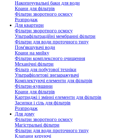
Накопичувальні баки для води
Крани для фільтрів
Фільтри зворотного осмосу
Розпродаж
Для квартири
Фільтри зворотного осмосу
Ультрафільтраційні мембранні фільтри
Фільтри для води проточного типу
Пом'якшувачі води
Крани на мийку
Фільтри комплексного очищення
Механічні фільтри
Фільтр для побутової техніки
Ультрафіолетові знезаражувачі
Комплектуючі елементи для фільтрів
Фільтри-кувшини
Крани для фільтрів
Картриджі і змінні елементи для фільтрів
Засипки і сіль для фільтрів
Розпродаж
Для дому
Фільтри зворотного осмосу
Магістральні фільтри
Фільтри для води проточного типу
Клапани керуючі