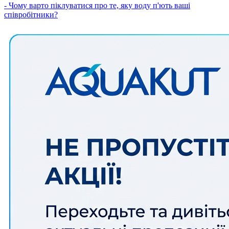
- Чому варто піклуватися про те, яку воду п'ють ваші
співробітники?