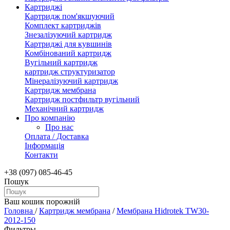
Картриджі
Картридж пом'якшуючий
Комплект картриджів
Знезалізуючий картридж
Картриджі для кувшинів
Комбінований картридж
Вугільний картридж
картридж структуризатор
Мінералізуючий картридж
Картридж мембрана
Картридж постфильтр вугільний
Механічний картридж
Про компанію
Про нас
Оплата / Доставка
Інформація
Контакти
+38 (097) 085-46-45
Пошук
Ваш кошик порожній
Головна
/
Картридж мембрана
/
Мембрана Hidrotek TW30-
2012-150
Фильтры