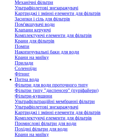
Механічні фільтри
Ультрафіолетові знезаражувачі
Картриджі і змінні елементи для фільтрів
Засипки і сіль для фільтрів
Пом'якшувачі води
Клапани керуючі
Комплектуючі елементи для фільтрів
Крани для фільтрів
Помпи
Накопичувальні баки для води
Крани на мийку
Прилади
Соленоїди
Фітинг
Питна вода
Фільтри для води проточного типу
Фільтри типу "диспенсер" (пуріфайери)
Фільтри-кувшини
Ультрафільтраційні мембранні фільтри
Ультрафіолетові знезаражувачі
Картриджі і змінні елементи для фільтрів
Комплектуючі елементи для фільтрів
Промислові фільтри для води
Похідні фільтри для води
Крани на мийку