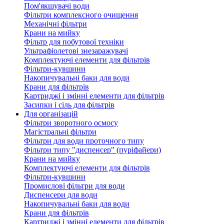
Пом'якшувачі води
Фільтри комплексного очищення
Механічні фільтри
Крани на мийку
Фільтр для побутової техніки
Ультрафіолетові знезаражувачі
Комплектуючі елементи для фільтрів
Фільтри-кувшини
Накопичувальні баки для води
Крани для фільтрів
Картриджі і змінні елементи для фільтрів
Засипки і сіль для фільтрів
Для організацій
Фільтри зворотного осмосу
Магістральні фільтри
Фільтри для води проточного типу
Фільтри типу "диспенсер" (пуріфайери)
Крани на мийку
Комплектуючі елементи для фільтрів
Фільтри-кувшини
Промислові фільтри для води
Диспенсери для води
Накопичувальні баки для води
Крани для фільтрів
Картриджі і змінні елементи для фільтрів