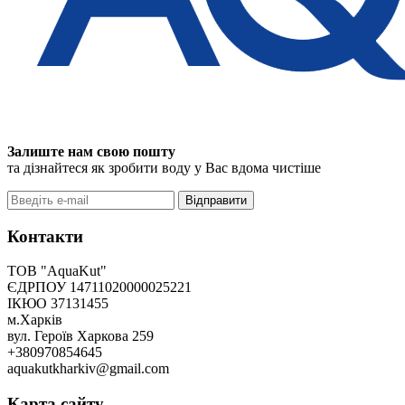
Залиште нам свою пошту
та дізнайтеся як зробити воду у Вас вдома чистіше
Відправити
Контакти
ТОВ "AquaKut"
ЄДРПОУ 14711020000025221
ІКЮО 37131455
м.Харків
вул. Героїв Харкова 259
+380970854645
aquakutkharkiv@gmail.com
Карта сайту