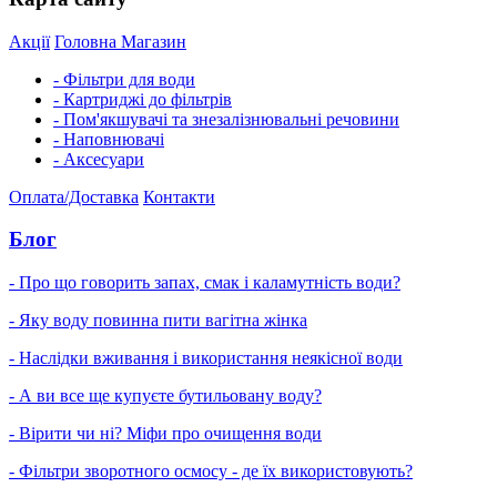
Акції
Головна
Магазин
- Фільтри для води
- Картриджі до фільтрів
- Пом'якшувачі та знезалізнювальні речовини
- Наповнювачі
- Аксесуари
Оплата/Доставка
Контакти
Блог
- Про що говорить запах, смак і каламутність води?
- Яку воду повинна пити вагітна жінка
- Наслідки вживання і використання неякісної води
- А ви все ще купуєте бутильовану воду?
- Вірити чи ні? Міфи про очищення води
- Фільтри зворотного осмосу - де їх використовують?