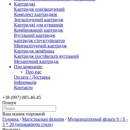
Картриджі
Картридж пом'якшуючий
Комплект картриджів
Знезалізуючий картридж
Картриджі для кувшинів
Комбінований картридж
Вугільний картридж
картридж структуризатор
Мінералізуючий картридж
Картридж мембрана
Картридж постфильтр вугільний
Механічний картридж
Про компанію
Про нас
Оплата / Доставка
Інформація
Контакти
+38 (097) 085-46-45
Пошук
Ваш кошик порожній
Головна
/
Магістральні фільтри
/
Мультипатроний фільтр S / S -
3 * 20 (нержавіюча сталь)
Фильтры