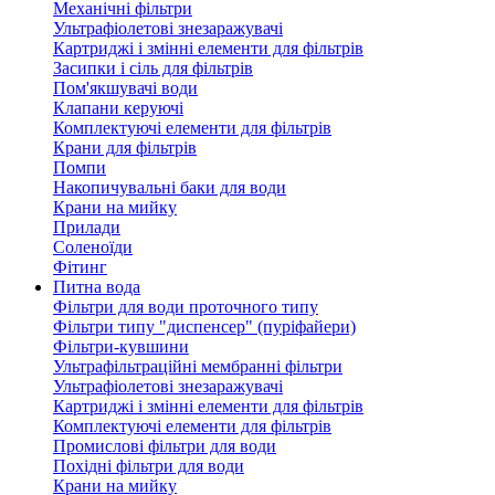
Механічні фільтри
Ультрафіолетові знезаражувачі
Картриджі і змінні елементи для фільтрів
Засипки і сіль для фільтрів
Пом'якшувачі води
Клапани керуючі
Комплектуючі елементи для фільтрів
Крани для фільтрів
Помпи
Накопичувальні баки для води
Крани на мийку
Прилади
Соленоїди
Фітинг
Питна вода
Фільтри для води проточного типу
Фільтри типу "диспенсер" (пуріфайери)
Фільтри-кувшини
Ультрафільтраційні мембранні фільтри
Ультрафіолетові знезаражувачі
Картриджі і змінні елементи для фільтрів
Комплектуючі елементи для фільтрів
Промислові фільтри для води
Похідні фільтри для води
Крани на мийку