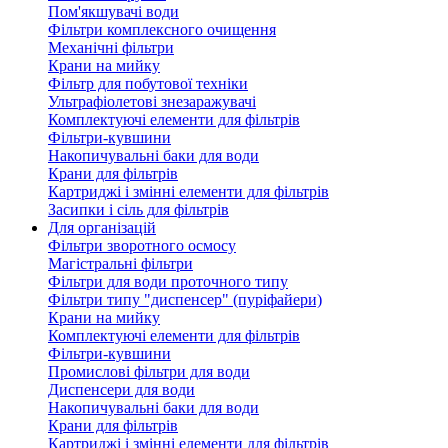
Пом'якшувачі води
Фільтри комплексного очищення
Механічні фільтри
Крани на мийку
Фільтр для побутової техніки
Ультрафіолетові знезаражувачі
Комплектуючі елементи для фільтрів
Фільтри-кувшини
Накопичувальні баки для води
Крани для фільтрів
Картриджі і змінні елементи для фільтрів
Засипки і сіль для фільтрів
Для організацій
Фільтри зворотного осмосу
Магістральні фільтри
Фільтри для води проточного типу
Фільтри типу "диспенсер" (пуріфайери)
Крани на мийку
Комплектуючі елементи для фільтрів
Фільтри-кувшини
Промислові фільтри для води
Диспенсери для води
Накопичувальні баки для води
Крани для фільтрів
Картриджі і змінні елементи для фільтрів