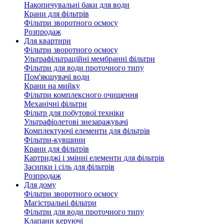
Накопичувальні баки для води
Крани для фільтрів
Фільтри зворотного осмосу
Розпродаж
Для квартири
Фільтри зворотного осмосу
Ультрафільтраційні мембранні фільтри
Фільтри для води проточного типу
Пом'якшувачі води
Крани на мийку
Фільтри комплексного очищення
Механічні фільтри
Фільтр для побутової техніки
Ультрафіолетові знезаражувачі
Комплектуючі елементи для фільтрів
Фільтри-кувшини
Крани для фільтрів
Картриджі і змінні елементи для фільтрів
Засипки і сіль для фільтрів
Розпродаж
Для дому
Фільтри зворотного осмосу
Магістральні фільтри
Фільтри для води проточного типу
Клапани керуючі