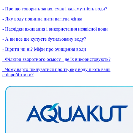
- Про що говорить запах, смак і каламутність води?
- Яку воду повинна пити вагітна жінка
- Наслідки вживання і використання неякісної води
- А ви все ще купуєте бутильовану воду?
- Вірити чи ні? Міфи про очищення води
- Фільтри зворотного осмосу - де їх використовують?
- Чому варто піклуватися про те, яку воду п'ють ваші
співробітники?