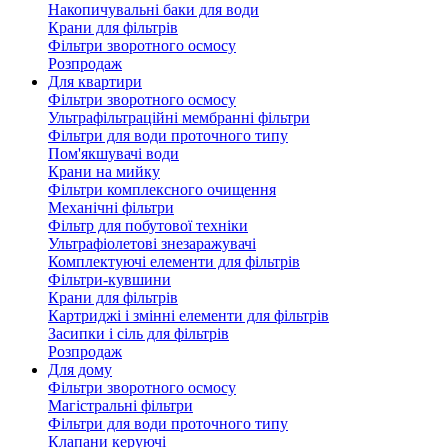
Накопичувальні баки для води
Крани для фільтрів
Фільтри зворотного осмосу
Розпродаж
Для квартири
Фільтри зворотного осмосу
Ультрафільтраційні мембранні фільтри
Фільтри для води проточного типу
Пом'якшувачі води
Крани на мийку
Фільтри комплексного очищення
Механічні фільтри
Фільтр для побутової техніки
Ультрафіолетові знезаражувачі
Комплектуючі елементи для фільтрів
Фільтри-кувшини
Крани для фільтрів
Картриджі і змінні елементи для фільтрів
Засипки і сіль для фільтрів
Розпродаж
Для дому
Фільтри зворотного осмосу
Магістральні фільтри
Фільтри для води проточного типу
Клапани керуючі