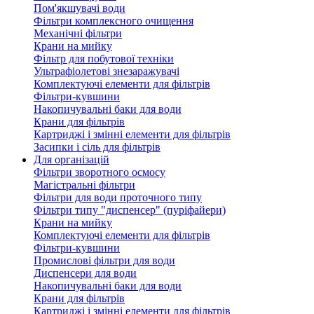
Пом'якшувачі води
Фільтри комплексного очищення
Механічні фільтри
Крани на мийку
Фільтр для побутової техніки
Ультрафіолетові знезаражувачі
Комплектуючі елементи для фільтрів
Фільтри-кувшини
Накопичувальні баки для води
Крани для фільтрів
Картриджі і змінні елементи для фільтрів
Засипки і сіль для фільтрів
Для організацій
Фільтри зворотного осмосу
Магістральні фільтри
Фільтри для води проточного типу
Фільтри типу "диспенсер" (пуріфайери)
Крани на мийку
Комплектуючі елементи для фільтрів
Фільтри-кувшини
Промислові фільтри для води
Диспенсери для води
Накопичувальні баки для води
Крани для фільтрів
Картриджі і змінні елементи для фільтрів