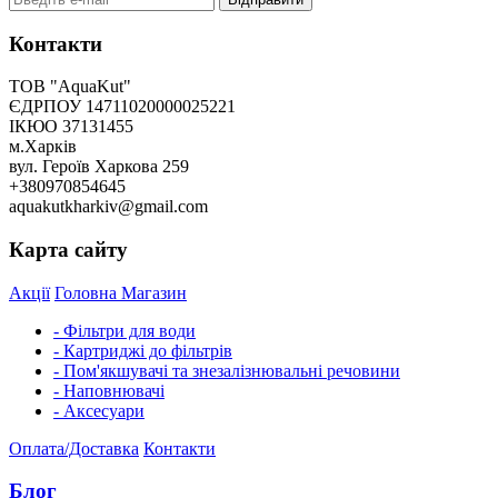
Контакти
ТОВ "AquaKut"
ЄДРПОУ 14711020000025221
ІКЮО 37131455
м.Харків
вул. Героїв Харкова 259
+380970854645
aquakutkharkiv@gmail.com
Карта сайту
Акції
Головна
Магазин
- Фільтри для води
- Картриджі до фільтрів
- Пом'якшувачі та знезалізнювальні речовини
- Наповнювачі
- Аксесуари
Оплата/Доставка
Контакти
Блог