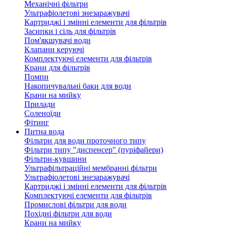
Механічні фільтри
Ультрафіолетові знезаражувачі
Картриджі і змінні елементи для фільтрів
Засипки і сіль для фільтрів
Пом'якшувачі води
Клапани керуючі
Комплектуючі елементи для фільтрів
Крани для фільтрів
Помпи
Накопичувальні баки для води
Крани на мийку
Прилади
Соленоїди
Фітинг
Питна вода
Фільтри для води проточного типу
Фільтри типу "диспенсер" (пуріфайери)
Фільтри-кувшини
Ультрафільтраційні мембранні фільтри
Ультрафіолетові знезаражувачі
Картриджі і змінні елементи для фільтрів
Комплектуючі елементи для фільтрів
Промислові фільтри для води
Похідні фільтри для води
Крани на мийку