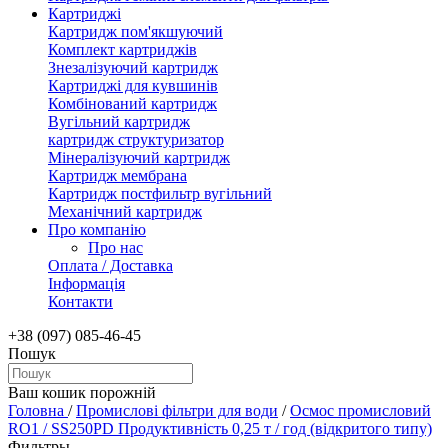
Картриджі
Картридж пом'якшуючий
Комплект картриджів
Знезалізуючий картридж
Картриджі для кувшинів
Комбінований картридж
Вугільний картридж
картридж структуризатор
Мінералізуючий картридж
Картридж мембрана
Картридж постфильтр вугільний
Механічний картридж
Про компанію
Про нас
Оплата / Доставка
Інформація
Контакти
+38 (097) 085-46-45
Пошук
Ваш кошик порожній
Головна
/
Промислові фільтри для води
/
Осмос промисловий
RO1 / SS250PD Продуктивність 0,25 т / год (відкритого типу)
Фильтры