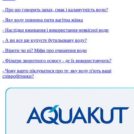
- Про що говорить запах, смак і каламутність води?
- Яку воду повинна пити вагітна жінка
- Наслідки вживання і використання неякісної води
- А ви все ще купуєте бутильовану воду?
- Вірити чи ні? Міфи про очищення води
- Фільтри зворотного осмосу - де їх використовують?
- Чому варто піклуватися про те, яку воду п'ють ваші
співробітники?