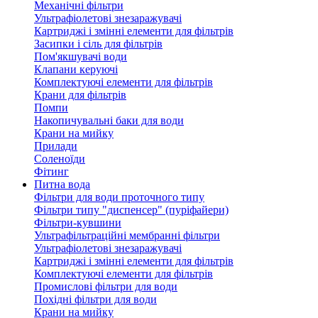
Механічні фільтри
Ультрафіолетові знезаражувачі
Картриджі і змінні елементи для фільтрів
Засипки і сіль для фільтрів
Пом'якшувачі води
Клапани керуючі
Комплектуючі елементи для фільтрів
Крани для фільтрів
Помпи
Накопичувальні баки для води
Крани на мийку
Прилади
Соленоїди
Фітинг
Питна вода
Фільтри для води проточного типу
Фільтри типу "диспенсер" (пуріфайери)
Фільтри-кувшини
Ультрафільтраційні мембранні фільтри
Ультрафіолетові знезаражувачі
Картриджі і змінні елементи для фільтрів
Комплектуючі елементи для фільтрів
Промислові фільтри для води
Похідні фільтри для води
Крани на мийку