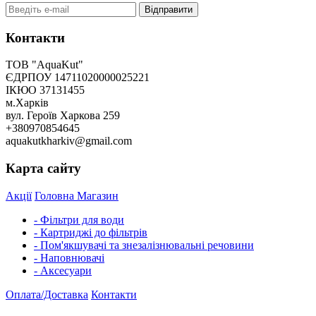
Відправити
Контакти
ТОВ "AquaKut"
ЄДРПОУ 14711020000025221
ІКЮО 37131455
м.Харків
вул. Героїв Харкова 259
+380970854645
aquakutkharkiv@gmail.com
Карта сайту
Акції
Головна
Магазин
- Фільтри для води
- Картриджі до фільтрів
- Пом'якшувачі та знезалізнювальні речовини
- Наповнювачі
- Аксесуари
Оплата/Доставка
Контакти