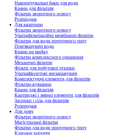
Накопичувальні баки для води
Крани для фільтрів
Фільтри зворотного осмосу
Розпродаж
Для квартири
Фільтри зворотного осмосу
Ультрафільтраційні мембранні фільтри
Фільтри для води проточного типу
Пом'якшувачі води
Крани на мийку
Фільтри комплексного очищення
Механічні фільтри
Фільтр для побутової техніки
Ультрафіолетові знезаражувачі
Комплектуючі елементи для фільтрів
Фільтри-кувшини
Крани для фільтрів
Картриджі і змінні елементи для фільтрів
Засипки і сіль для фільтрів
Розпродаж
Для дому
Фільтри зворотного осмосу
Магістральні фільтри
Фільтри для води проточного типу
Клапани керуючі