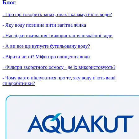
Блог
- Про що говорить запах, смак і каламутність води?
- Яку воду повинна пити вагітна жінка
- Наслідки вживання і використання неякісної води
- А ви все ще купуєте бутильовану воду?
- Вірити чи ні? Міфи про очищення води
- Фільтри зворотного осмосу - де їх використовують?
- Чому варто піклуватися про те, яку воду п'ють ваші
співробітники?