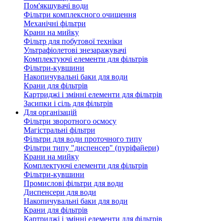
Пом'якшувачі води
Фільтри комплексного очищення
Механічні фільтри
Крани на мийку
Фільтр для побутової техніки
Ультрафіолетові знезаражувачі
Комплектуючі елементи для фільтрів
Фільтри-кувшини
Накопичувальні баки для води
Крани для фільтрів
Картриджі і змінні елементи для фільтрів
Засипки і сіль для фільтрів
Для організацій
Фільтри зворотного осмосу
Магістральні фільтри
Фільтри для води проточного типу
Фільтри типу "диспенсер" (пуріфайери)
Крани на мийку
Комплектуючі елементи для фільтрів
Фільтри-кувшини
Промислові фільтри для води
Диспенсери для води
Накопичувальні баки для води
Крани для фільтрів
Картриджі і змінні елементи для фільтрів