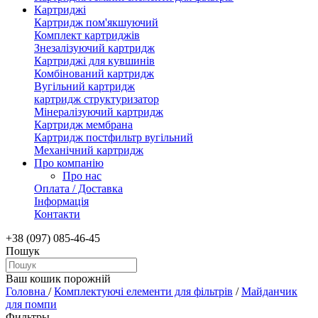
Картриджі
Картридж пом'якшуючий
Комплект картриджів
Знезалізуючий картридж
Картриджі для кувшинів
Комбінований картридж
Вугільний картридж
картридж структуризатор
Мінералізуючий картридж
Картридж мембрана
Картридж постфильтр вугільний
Механічний картридж
Про компанію
Про нас
Оплата / Доставка
Інформація
Контакти
+38 (097) 085-46-45
Пошук
Ваш кошик порожній
Головна
/
Комплектуючі елементи для фільтрів
/
Майданчик
для помпи
Фильтры