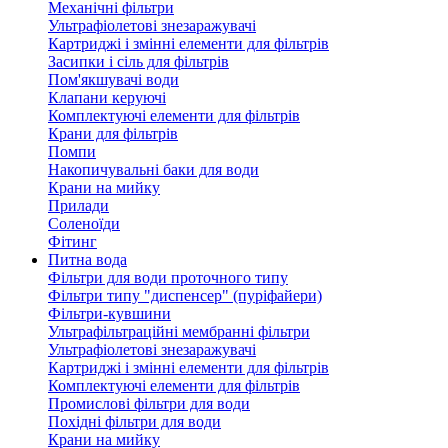
Механічні фільтри
Ультрафіолетові знезаражувачі
Картриджі і змінні елементи для фільтрів
Засипки і сіль для фільтрів
Пом'якшувачі води
Клапани керуючі
Комплектуючі елементи для фільтрів
Крани для фільтрів
Помпи
Накопичувальні баки для води
Крани на мийку
Прилади
Соленоїди
Фітинг
Питна вода
Фільтри для води проточного типу
Фільтри типу "диспенсер" (пуріфайери)
Фільтри-кувшини
Ультрафільтраційні мембранні фільтри
Ультрафіолетові знезаражувачі
Картриджі і змінні елементи для фільтрів
Комплектуючі елементи для фільтрів
Промислові фільтри для води
Похідні фільтри для води
Крани на мийку