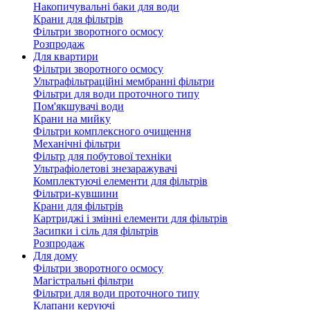
Накопичувальні баки для води
Крани для фільтрів
Фільтри зворотного осмосу
Розпродаж
Для квартири
Фільтри зворотного осмосу
Ультрафільтраційні мембранні фільтри
Фільтри для води проточного типу
Пом'якшувачі води
Крани на мийку
Фільтри комплексного очищення
Механічні фільтри
Фільтр для побутової техніки
Ультрафіолетові знезаражувачі
Комплектуючі елементи для фільтрів
Фільтри-кувшини
Крани для фільтрів
Картриджі і змінні елементи для фільтрів
Засипки і сіль для фільтрів
Розпродаж
Для дому
Фільтри зворотного осмосу
Магістральні фільтри
Фільтри для води проточного типу
Клапани керуючі