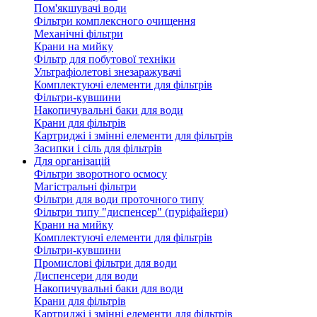
Пом'якшувачі води
Фільтри комплексного очищення
Механічні фільтри
Крани на мийку
Фільтр для побутової техніки
Ультрафіолетові знезаражувачі
Комплектуючі елементи для фільтрів
Фільтри-кувшини
Накопичувальні баки для води
Крани для фільтрів
Картриджі і змінні елементи для фільтрів
Засипки і сіль для фільтрів
Для організацій
Фільтри зворотного осмосу
Магістральні фільтри
Фільтри для води проточного типу
Фільтри типу "диспенсер" (пуріфайери)
Крани на мийку
Комплектуючі елементи для фільтрів
Фільтри-кувшини
Промислові фільтри для води
Диспенсери для води
Накопичувальні баки для води
Крани для фільтрів
Картриджі і змінні елементи для фільтрів