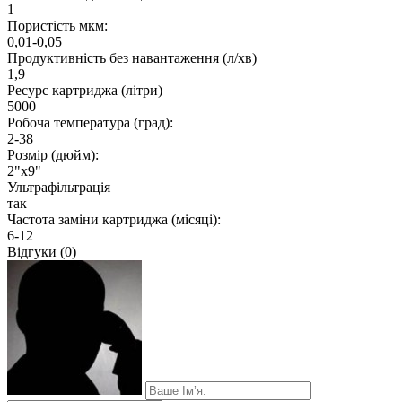
1
Пористість мкм:
0,01-0,05
Продуктивність без навантаження (л/хв)
1,9
Ресурс картриджа (літри)
5000
Робоча температура (град):
2-38
Розмір (дюйм):
2"х9"
Ультрафільтрація
так
Частота заміни картриджа (місяці):
6-12
Відгуки (0)