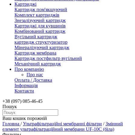
Картриджі
Картридж пом'якшуючий
Комплект картриджів
Знезалізуючий картридж
Картриджі для кувшинів
Комбінований картридж
Вугільний картридж
картридж структуризатор
Мінералізуючий картридж
Картридж мембрана
Картридж постфильтр вугільний
Механічний картридж
Про компанію
Про нас
Оплата / Доставка
Інформація
Контакти
+38 (097) 085-46-45
Пошук
Ваш кошик порожній
Головна
/
Ультрафільтраційні мембранні фільтри
/
Змінний
елемент ультрафільтраційний мембрани UF-10C (біла)
Фильтры