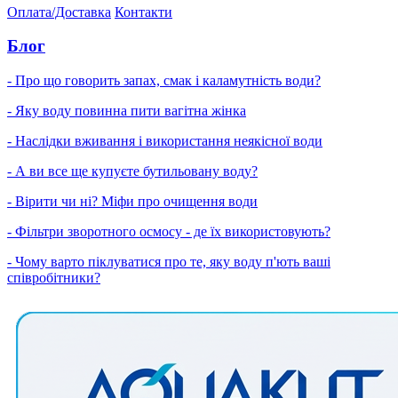
Оплата/Доставка
Контакти
Блог
- Про що говорить запах, смак і каламутність води?
- Яку воду повинна пити вагітна жінка
- Наслідки вживання і використання неякісної води
- А ви все ще купуєте бутильовану воду?
- Вірити чи ні? Міфи про очищення води
- Фільтри зворотного осмосу - де їх використовують?
- Чому варто піклуватися про те, яку воду п'ють ваші
співробітники?