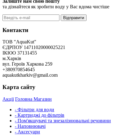
Залиште нам свою пошту
та дізнайтеся як зробити воду у Вас вдома чистіше
Відправити
Контакти
ТОВ "AquaKut"
ЄДРПОУ 14711020000025221
ІКЮО 37131455
м.Харків
вул. Героїв Харкова 259
+380970854645
aquakutkharkiv@gmail.com
Карта сайту
Акції
Головна
Магазин
- Фільтри для води
- Картриджі до фільтрів
- Пом'якшувачі та знезалізнювальні речовини
- Наповнювачі
- Аксесуари