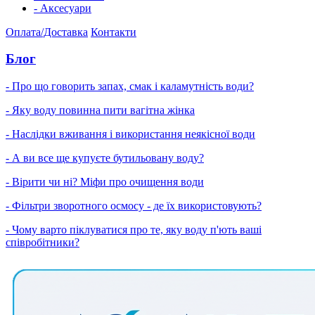
- Аксесуари
Оплата/Доставка
Контакти
Блог
- Про що говорить запах, смак і каламутність води?
- Яку воду повинна пити вагітна жінка
- Наслідки вживання і використання неякісної води
- А ви все ще купуєте бутильовану воду?
- Вірити чи ні? Міфи про очищення води
- Фільтри зворотного осмосу - де їх використовують?
- Чому варто піклуватися про те, яку воду п'ють ваші
співробітники?