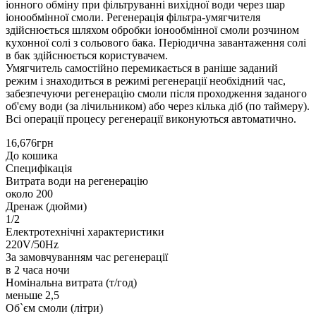
іонного обміну при фільтруванні вихідної води через шар
іонообмінної смоли. Регенерація фільтра-умягчителя
здійснюється шляхом обробки іонообмінної смоли розчином
кухонної солі з сольового бака. Періодична завантаження солі
в бак здійснюється користувачем.
Умягчитель самостійно перемикається в раніше заданий
режим і знаходиться в режимі регенерації необхідний час,
забезпечуючи регенерацію смоли після проходження заданого
об'єму води (за лічильником) або через кілька діб (по таймеру).
Всі операції процесу регенерації виконуються автоматично.
16,676грн
До кошика
Специфікація
Витрата води на регенерацію
около 200
Дренаж (дюйми)
1/2
Електротехнічні характеристики
220V/50Hz
За замовчуванням час регенерації
в 2 часа ночи
Номінальна витрата (т/год)
меньше 2,5
Об`єм смоли (літри)