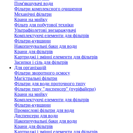
Пом'якшувачі води
Фільтри комплексного очищення
Механічні фільтри
Крани на мийку
Фільтр для побутової техніки
Ультрафіолетові знезаражувачі
Комплектуючі елементи для фільтрів
Фільтри-кувшини
Накопичувальні баки для води
Крани для фільтрів
Картриджі і змінні елементи для фільтрів
Засипки і сіль для фільтрів
Для організацій
Фільтри зворотного осмосу
Магістральні фільтри
Фільтри для води проточного типу
Фільтри типу "диспенсер" (пуріфайери)
Крани на мийку
Комплектуючі елементи для фільтрів
Фільтри-кувшини
Промислові фільтри для води
Диспенсери для води
Накопичувальні баки для води
Крани для фільтрів
Картриджі і змінні елементи для фільтрів