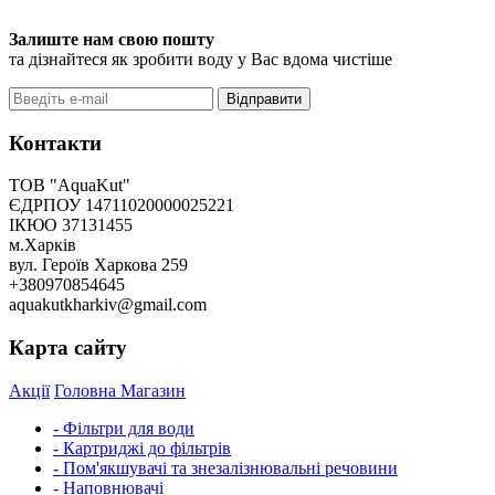
Залиште нам свою пошту
та дізнайтеся як зробити воду у Вас вдома чистіше
Відправити
Контакти
ТОВ "AquaKut"
ЄДРПОУ 14711020000025221
ІКЮО 37131455
м.Харків
вул. Героїв Харкова 259
+380970854645
aquakutkharkiv@gmail.com
Карта сайту
Акції
Головна
Магазин
- Фільтри для води
- Картриджі до фільтрів
- Пом'якшувачі та знезалізнювальні речовини
- Наповнювачі