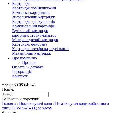
Картриджі
Картридж пом'якшуючий
Комплект картриджів
Знезалізуючий картридж
Картриджі для кувшинів
Комбінований картридж
Вугільний картридж
картридж структуризатор
Мінералізуючий картридж
Картридж мембрана
Картридж постфильтр вугільний
Механічний картридж
Про компанію
Про нас
Оплата / Доставка
Інформація
Контакти
+38 (097) 085-46-45
Пошук
Ваш кошик порожній
Головна
/
Пом'якшувачі води
/
Пом'якшувач води кабінетного
типу FCV-09-25- (T) за часом
Фильтры