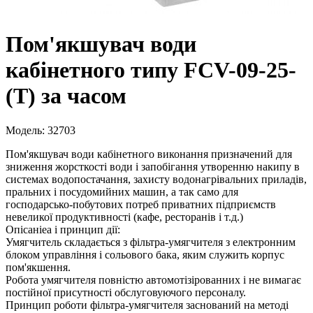
Пом'якшувач води
кабінетного типу FCV-09-25-
(T) за часом
Модель: 32703
Пом'якшувач води кабінетного виконання призначений для
зниження жорсткості води і запобігання утворенню накипу в
системах водопостачання, захисту водонагрівальних приладів,
пральних і посудомийних машин, а так само для
господарсько-побутових потреб приватних підприємств
невеликої продуктивності (кафе, ресторанів і т.д.)
Опісаніеa і принцип дії:
Умягчитель складається з фільтра-умягчителя з електронним
блоком управління і сольового бака, яким служить корпус
пом'якшення.
Робота умягчителя повністю автомотізірованних і не вимагає
постійної присутності обслуговуючого персоналу.
Принцип роботи фільтра-умягчителя заснований на методі