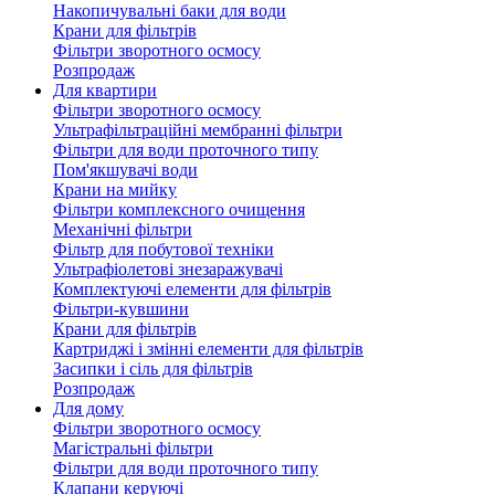
Накопичувальні баки для води
Крани для фільтрів
Фільтри зворотного осмосу
Розпродаж
Для квартири
Фільтри зворотного осмосу
Ультрафільтраційні мембранні фільтри
Фільтри для води проточного типу
Пом'якшувачі води
Крани на мийку
Фільтри комплексного очищення
Механічні фільтри
Фільтр для побутової техніки
Ультрафіолетові знезаражувачі
Комплектуючі елементи для фільтрів
Фільтри-кувшини
Крани для фільтрів
Картриджі і змінні елементи для фільтрів
Засипки і сіль для фільтрів
Розпродаж
Для дому
Фільтри зворотного осмосу
Магістральні фільтри
Фільтри для води проточного типу
Клапани керуючі