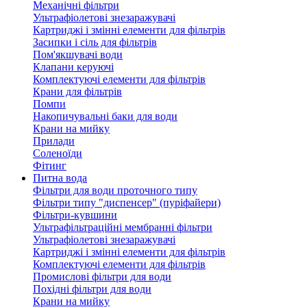
Механічні фільтри
Ультрафіолетові знезаражувачі
Картриджі і змінні елементи для фільтрів
Засипки і сіль для фільтрів
Пом'якшувачі води
Клапани керуючі
Комплектуючі елементи для фільтрів
Крани для фільтрів
Помпи
Накопичувальні баки для води
Крани на мийку
Прилади
Соленоїди
Фітинг
Питна вода
Фільтри для води проточного типу
Фільтри типу "диспенсер" (пуріфайери)
Фільтри-кувшини
Ультрафільтраційні мембранні фільтри
Ультрафіолетові знезаражувачі
Картриджі і змінні елементи для фільтрів
Комплектуючі елементи для фільтрів
Промислові фільтри для води
Похідні фільтри для води
Крани на мийку