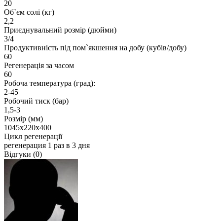
20
Об`єм солі (кг)
2,2
Приєднувальний розмір (дюйми)
3/4
Продуктивність під пом`якшення на добу (кубів/добу)
60
Регенерація за часом
60
Робоча температура (град):
2-45
Робочий тиск (бар)
1,5-3
Розмір (мм)
1045х220х400
Цикл регенерації
регенерация 1 раз в 3 дня
Відгуки (0)