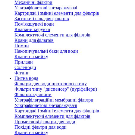
Механічні фільтри
Ультрафіолетові знезаражувачі
Картриджі і змінні елементи для фільтрів
Засипки і сіль для фільтрів
Пом'якшувачі води
Клапани керуючі
Комплектуючі елементи для фільтрів
Крани для фільтрів
Помпи
Накопичувальні баки для води
Крани на мийку
Прилади
Соленоїди
Фітинг
Питна вода
Фільтри для води проточного типу
Фільтри типу "диспенсер" (пуріфайери)
Фільтри-кувшини
Ультрафільтраційні мембранні фільтри
Ультрафіолетові знезаражувачі
Картриджі і змінні елементи для фільтрів
Комплектуючі елементи для фільтрів
Промислові фільтри для води
Похідні фільтри для води
Крани на мийку