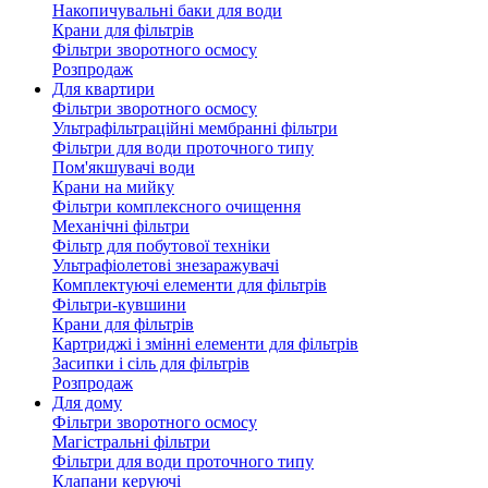
Накопичувальні баки для води
Крани для фільтрів
Фільтри зворотного осмосу
Розпродаж
Для квартири
Фільтри зворотного осмосу
Ультрафільтраційні мембранні фільтри
Фільтри для води проточного типу
Пом'якшувачі води
Крани на мийку
Фільтри комплексного очищення
Механічні фільтри
Фільтр для побутової техніки
Ультрафіолетові знезаражувачі
Комплектуючі елементи для фільтрів
Фільтри-кувшини
Крани для фільтрів
Картриджі і змінні елементи для фільтрів
Засипки і сіль для фільтрів
Розпродаж
Для дому
Фільтри зворотного осмосу
Магістральні фільтри
Фільтри для води проточного типу
Клапани керуючі