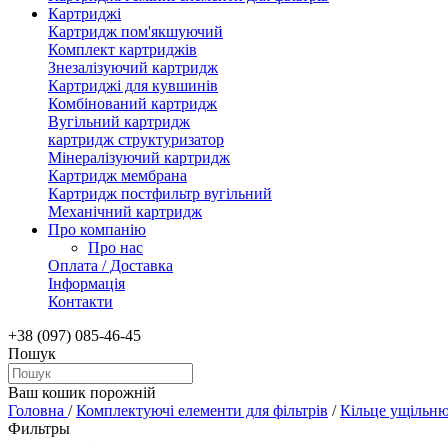
Картриджі
Картридж пом'якшуючий
Комплект картриджів
Знезалізуючий картридж
Картриджі для кувшинів
Комбінований картридж
Вугільний картридж
картридж структуризатор
Мінералізуючий картридж
Картридж мембрана
Картридж постфильтр вугільний
Механічний картридж
Про компанію
Про нас
Оплата / Доставка
Інформація
Контакти
+38 (097) 085-46-45
Пошук
Ваш кошик порожній
Головна
/
Комплектуючі елементи для фільтрів
/
Кільце ущільню
Фильтры