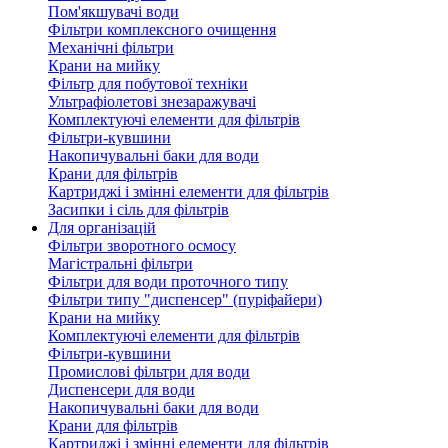
Пом'якшувачі води
Фільтри комплексного очищення
Механічні фільтри
Крани на мийку
Фільтр для побутової техніки
Ультрафіолетові знезаражувачі
Комплектуючі елементи для фільтрів
Фільтри-кувшини
Накопичувальні баки для води
Крани для фільтрів
Картриджі і змінні елементи для фільтрів
Засипки і сіль для фільтрів
Для організацій
Фільтри зворотного осмосу
Магістральні фільтри
Фільтри для води проточного типу
Фільтри типу "диспенсер" (пуріфайери)
Крани на мийку
Комплектуючі елементи для фільтрів
Фільтри-кувшини
Промислові фільтри для води
Диспенсери для води
Накопичувальні баки для води
Крани для фільтрів
Картриджі і змінні елементи для фільтрів