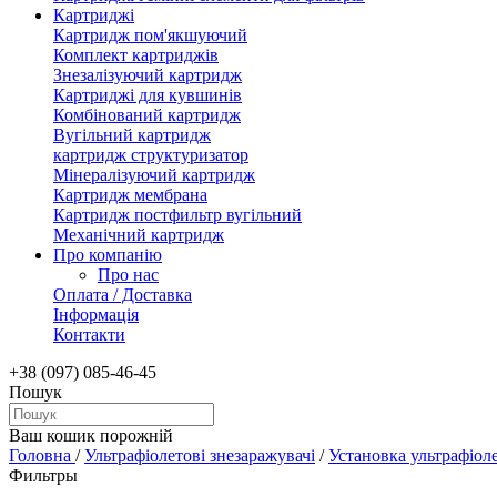
Картриджі
Картридж пом'якшуючий
Комплект картриджів
Знезалізуючий картридж
Картриджі для кувшинів
Комбінований картридж
Вугільний картридж
картридж структуризатор
Мінералізуючий картридж
Картридж мембрана
Картридж постфильтр вугільний
Механічний картридж
Про компанію
Про нас
Оплата / Доставка
Інформація
Контакти
+38 (097) 085-46-45
Пошук
Ваш кошик порожній
Головна
/
Ультрафіолетові знезаражувачі
/
Установка ультрафіол
Фильтры