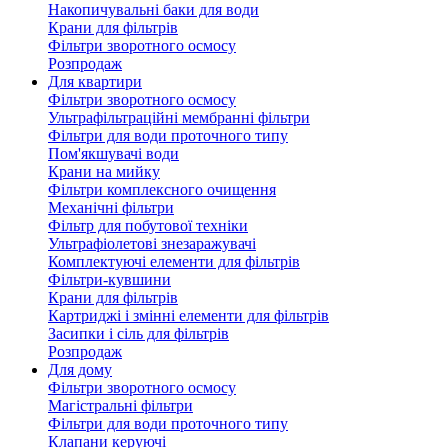
Накопичувальні баки для води
Крани для фільтрів
Фільтри зворотного осмосу
Розпродаж
Для квартири
Фільтри зворотного осмосу
Ультрафільтраційні мембранні фільтри
Фільтри для води проточного типу
Пом'якшувачі води
Крани на мийку
Фільтри комплексного очищення
Механічні фільтри
Фільтр для побутової техніки
Ультрафіолетові знезаражувачі
Комплектуючі елементи для фільтрів
Фільтри-кувшини
Крани для фільтрів
Картриджі і змінні елементи для фільтрів
Засипки і сіль для фільтрів
Розпродаж
Для дому
Фільтри зворотного осмосу
Магістральні фільтри
Фільтри для води проточного типу
Клапани керуючі