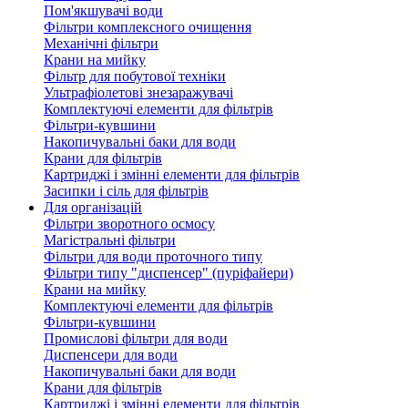
Пом'якшувачі води
Фільтри комплексного очищення
Механічні фільтри
Крани на мийку
Фільтр для побутової техніки
Ультрафіолетові знезаражувачі
Комплектуючі елементи для фільтрів
Фільтри-кувшини
Накопичувальні баки для води
Крани для фільтрів
Картриджі і змінні елементи для фільтрів
Засипки і сіль для фільтрів
Для організацій
Фільтри зворотного осмосу
Магістральні фільтри
Фільтри для води проточного типу
Фільтри типу "диспенсер" (пуріфайери)
Крани на мийку
Комплектуючі елементи для фільтрів
Фільтри-кувшини
Промислові фільтри для води
Диспенсери для води
Накопичувальні баки для води
Крани для фільтрів
Картриджі і змінні елементи для фільтрів