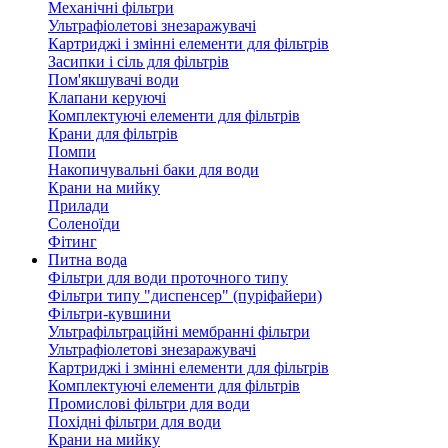
Механічні фільтри
Ультрафіолетові знезаражувачі
Картриджі і змінні елементи для фільтрів
Засипки і сіль для фільтрів
Пом'якшувачі води
Клапани керуючі
Комплектуючі елементи для фільтрів
Крани для фільтрів
Помпи
Накопичувальні баки для води
Крани на мийку
Прилади
Соленоїди
Фітинг
Питна вода
Фільтри для води проточного типу
Фільтри типу "диспенсер" (пуріфайери)
Фільтри-кувшини
Ультрафільтраційні мембранні фільтри
Ультрафіолетові знезаражувачі
Картриджі і змінні елементи для фільтрів
Комплектуючі елементи для фільтрів
Промислові фільтри для води
Похідні фільтри для води
Крани на мийку