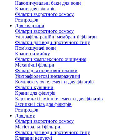
Накопичувальні баки для води
Крани для фільтрів
Фільтри зворотного осмосу
Розпродаж
Для квартири
Фільтри зворотного осмосу
Ультрафільтраційні мембранні фільтри
Фільтри для води проточного типу
Пом'якшувачі води
Крани на мийку
Фільтри комплексного очищення
Механічні фільтри
Фільтр для побутової техніки
Ультрафіолетові знезаражувачі
Комплектуючі елементи для фільтрів
Фільтри-кувшини
Крани для фільтрів
Картриджі і змінні елементи для фільтрів
Засипки і сіль для фільтрів
Розпродаж
Для дому
Фільтри зворотного осмосу
Магістральні фільтри
Фільтри для води проточного типу
Клапани керуючі