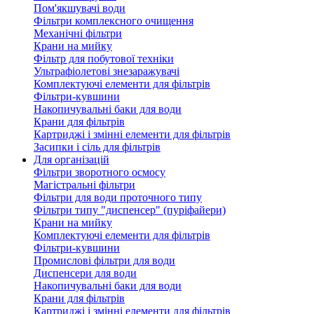
Пом'якшувачі води
Фільтри комплексного очищення
Механічні фільтри
Крани на мийку
Фільтр для побутової техніки
Ультрафіолетові знезаражувачі
Комплектуючі елементи для фільтрів
Фільтри-кувшини
Накопичувальні баки для води
Крани для фільтрів
Картриджі і змінні елементи для фільтрів
Засипки і сіль для фільтрів
Для організацій
Фільтри зворотного осмосу
Магістральні фільтри
Фільтри для води проточного типу
Фільтри типу "диспенсер" (пуріфайери)
Крани на мийку
Комплектуючі елементи для фільтрів
Фільтри-кувшини
Промислові фільтри для води
Диспенсери для води
Накопичувальні баки для води
Крани для фільтрів
Картриджі і змінні елементи для фільтрів