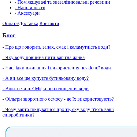
- Пом'якшувачі та знезалізнювальні речовини
- Наповнювачі
- Аксесуари
Оплата/Доставка
Контакти
Блог
- Про що говорить запах, смак і каламутність води?
- Яку воду повинна пити вагітна жінка
- Наслідки вживання і використання неякісної води
- А ви все ще купуєте бутильовану воду?
- Вірити чи ні? Міфи про очищення води
- Фільтри зворотного осмосу - де їх використовують?
- Чому варто піклуватися про те, яку воду п'ють ваші
співробітники?