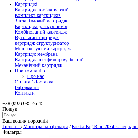
Картриджі
Картридж пом'якшуючий
Комплект картриджів
Знезалізуючий картридж
Картриджі для кувшинів
Комбінований картридж
Вугільний картридж
картридж структуризатор
Мінералізуючий картридж
Картридж мембрана
Картридж постфильтр вугільний
Механічний картридж
Про компанію
Про нас
Оплата / Доставка
Інформація
Контакти
+38 (097) 085-46-45
Пошук
Ваш кошик порожній
Головна
/
Магістральні фільтри
/
Колба Вig Вlue 20х4 ключ, крі
Фильтры