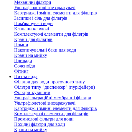
Механічні фільтри
Ультрафіолетові знезаражувачі
Картриджі і змінні елементи для фільтрів
Засипки і сіль для фільтрів
Пом'якшувачі води
Клапани керуючі
Комплектуючі елементи для фільтрів
Крани для фільтрів
Помпи
Накопичувальні баки для води
Крани на мийку
Прилади
Соленоїди
Фітинг
Питна вода
Фільтри для води проточного типу
Фільтри типу "диспенсер" (пуріфайери)
Фільтри-кувшини
Ультрафільтраційні мембранні фільтри
Ультрафіолетові знезаражувачі
Картриджі і змінні елементи для фільтрів
Комплектуючі елементи для фільтрів
Промислові фільтри для води
Похідні фільтри для води
Крани на мийку