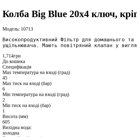
Колба Вig Вlue 20х4 ключ, кр
Модель: 10713
Високопродуктивний Фільтр для домашнього та 
ущільнювача. Мають повітряний клапан у вигля
1,714грн
До кошика
Специфікація
Max температура на вході (град)
45
Max тиск на вході (бар)
6
Min температура на вході (град)
2
Min тиск на вході (бар)
1
Висота (мм)
605
Вихідна вода:
холодна