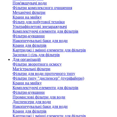
Пом'якшувачі води
Фільтри комплексного очищення
Механічні фільтри
Крани на мийку
Фільтр для побутової техніки
Ультрафіолетові знезаражувачі
Комплектуючі елементи для фільтрів
Фільтри-кувшини
Накопичувальні баки для води
Крани для фільтрів
Картриджі і змінні елементи для фільтрів
Засипки і сіль для фільтрів
Для організацій
Фільтри зворотного осмосу
Магістральні фільтри
Фільтри для води проточного типу
Фільтри типу "диспенсер" (пуріфайери)
Крани на мийку
Комплектуючі елементи для фільтрів
Фільтри-кувшини
Промислові фільтри для води
Диспенсери для води
Накопичувальні баки для води
Крани для фільтрів
Картриджі і змінні елементи для фільтрів