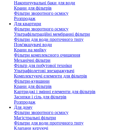
Накопичувальні баки для води
Крани для фільтрів
Фільтри зворотного осмосу
Розпродаж
Для квартири
Фільтри зворотного осмосу
Ультрафільтраційні мембранні фільтри
Фільтри для води проточного типу
Пом'якшувачі води
Крани на мийку
Фільтри комплексного очищення
Механічні фільтри
Фільтр для побутової техніки
Ультрафіолетові знезаражувачі
Комплектуючі елементи для фільтрів
Фільтри-кувшини
Крани для фільтрів
Картриджі і змінні елементи для фільтрів
Засипки і сіль для фільтрів
Розпродаж
Для дому
Фільтри зворотного осмосу
Магістральні фільтри
Фільтри для води проточного типу
Клапани керуючі