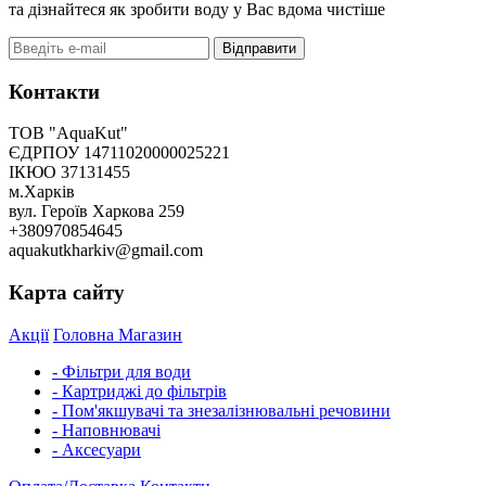
та дізнайтеся як зробити воду у Вас вдома чистіше
Відправити
Контакти
ТОВ "AquaKut"
ЄДРПОУ 14711020000025221
ІКЮО 37131455
м.Харків
вул. Героїв Харкова 259
+380970854645
aquakutkharkiv@gmail.com
Карта сайту
Акції
Головна
Магазин
- Фільтри для води
- Картриджі до фільтрів
- Пом'якшувачі та знезалізнювальні речовини
- Наповнювачі
- Аксесуари