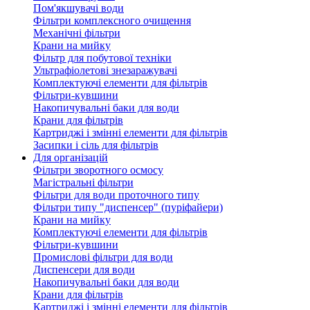
Пом'якшувачі води
Фільтри комплексного очищення
Механічні фільтри
Крани на мийку
Фільтр для побутової техніки
Ультрафіолетові знезаражувачі
Комплектуючі елементи для фільтрів
Фільтри-кувшини
Накопичувальні баки для води
Крани для фільтрів
Картриджі і змінні елементи для фільтрів
Засипки і сіль для фільтрів
Для організацій
Фільтри зворотного осмосу
Магістральні фільтри
Фільтри для води проточного типу
Фільтри типу "диспенсер" (пуріфайери)
Крани на мийку
Комплектуючі елементи для фільтрів
Фільтри-кувшини
Промислові фільтри для води
Диспенсери для води
Накопичувальні баки для води
Крани для фільтрів
Картриджі і змінні елементи для фільтрів