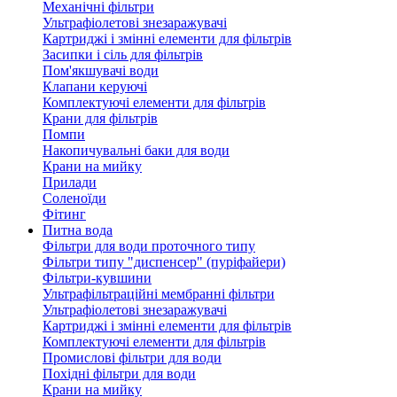
Механічні фільтри
Ультрафіолетові знезаражувачі
Картриджі і змінні елементи для фільтрів
Засипки і сіль для фільтрів
Пом'якшувачі води
Клапани керуючі
Комплектуючі елементи для фільтрів
Крани для фільтрів
Помпи
Накопичувальні баки для води
Крани на мийку
Прилади
Соленоїди
Фітинг
Питна вода
Фільтри для води проточного типу
Фільтри типу "диспенсер" (пуріфайери)
Фільтри-кувшини
Ультрафільтраційні мембранні фільтри
Ультрафіолетові знезаражувачі
Картриджі і змінні елементи для фільтрів
Комплектуючі елементи для фільтрів
Промислові фільтри для води
Похідні фільтри для води
Крани на мийку