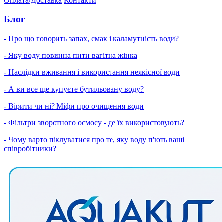
Оплата/Доставка
Контакти
Блог
- Про що говорить запах, смак і каламутність води?
- Яку воду повинна пити вагітна жінка
- Наслідки вживання і використання неякісної води
- А ви все ще купуєте бутильовану воду?
- Вірити чи ні? Міфи про очищення води
- Фільтри зворотного осмосу - де їх використовують?
- Чому варто піклуватися про те, яку воду п'ють ваші
співробітники?