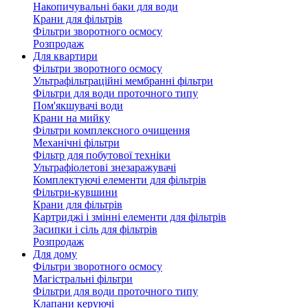
Накопичувальні баки для води
Крани для фільтрів
Фільтри зворотного осмосу
Розпродаж
Для квартири
Фільтри зворотного осмосу
Ультрафільтраційні мембранні фільтри
Фільтри для води проточного типу
Пом'якшувачі води
Крани на мийку
Фільтри комплексного очищення
Механічні фільтри
Фільтр для побутової техніки
Ультрафіолетові знезаражувачі
Комплектуючі елементи для фільтрів
Фільтри-кувшини
Крани для фільтрів
Картриджі і змінні елементи для фільтрів
Засипки і сіль для фільтрів
Розпродаж
Для дому
Фільтри зворотного осмосу
Магістральні фільтри
Фільтри для води проточного типу
Клапани керуючі