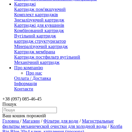
Картриджі
Картридж пом'якшуючий
Комплект картриджів
Знезалізуючий картридж
Картриджі для кувшинів
Комбінований картридж
Вугільний картридж
картридж структуризатор
Мінералізуючий картридж
Картридж мембрана
Картридж постфильтр вугільний
Механічний картридж
Про компанію
Про нас
Оплата / Доставка
Інформація
Контакти
+38 (097) 085-46-45
Пошук
Ваш кошик порожній
Головна
/
Магазин
/
Фільтри для води
/
Магистральные
фильтры механической очистки для холодной воды
/
Колба
Вig Вlue 20х4 ключ, кріплення (прозора)