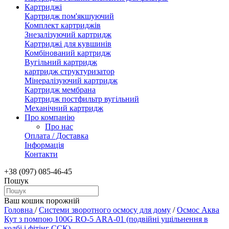
Картриджі
Картридж пом'якшуючий
Комплект картриджів
Знезалізуючий картридж
Картриджі для кувшинів
Комбінований картридж
Вугільний картридж
картридж структуризатор
Мінералізуючий картридж
Картридж мембрана
Картридж постфильтр вугільний
Механічний картридж
Про компанію
Про нас
Оплата / Доставка
Інформація
Контакти
+38 (097) 085-46-45
Пошук
Ваш кошик порожній
Головна
/
Системи зворотного осмосу для дому
/
Осмос Аква
Кут з помпою 100G RO-5 АRА-01 (подвійні ущільнення в
колбі і фітінг ССК)