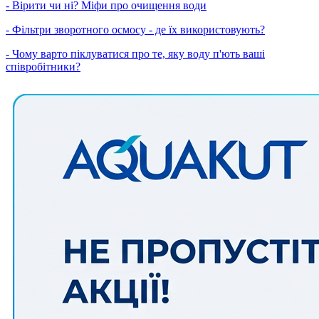
- Вірити чи ні? Міфи про очищення води
- Фільтри зворотного осмосу - де їх використовують?
- Чому варто піклуватися про те, яку воду п'ють ваші
співробітники?