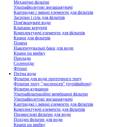
Механічні фільтри
Ультрафіолетові знезаражувачі
Картриджі і змінні елементи для фільтрів
Засипки і сіль для фільтрів
Пом'якшувачі води
Клапани керуючі
Комплектуючі елементи для фільтрів
Крани для фільтрів
Помпи
Накопичувальні баки для води
Крани на мийку
Прилади
Соленоїди
Фітинг
Питна вода
Фільтри для води проточного типу
Фільтри типу "диспенсер" (пуріфайери)
Фільтри-кувшини
Ультрафільтраційні мембранні фільтри
Ультрафіолетові знезаражувачі
Картриджі і змінні елементи для фільтрів
Комплектуючі елементи для фільтрів
Промислові фільтри для води
Похідні фільтри для води
Крани на мийку