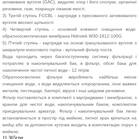
активоване вугілля (GAC), видаляє хлор і його сполуки, органічні
речовини, гази, покращує смакові якості.
3) Третій ступінь FCCBL - картридж з пресованого активованого
вугілля високої щільності.
4) Четвертий ступінь - основний елемент очищення води:
обратноосмотическая мембрана Hidrotek W30-1812-100G.
5) П'ятий ступінь - картридж на основі гранульованого вугілля з
шкаралупи кокосового горіха - вугільний фільтр поста.
Вода проходить через багатоступеневу систему фільтрації і
потрапляє в накопичувальний бак, в фільтрі, обсяг бака для
накопичення чистої питної води - 12 літрів.
Обратноосмотичні фільтри виробляють найбільш якісне
очищення води, з води видаляються хлорорганика, іони важких
металів, пестициди, бактерії, віруси і інші шкідливі речовини.
Фільтр поставляється в комплекті з картриджами і мембраною, з
краном для чистої води, накопичувальним баком, комплектом
приєднувальних арматур. Фільтр і накопичувальний бак легко
встановлюються в простір під мийкою, питної кран кріпиться на
мийці або за допомогою куточка входить в комплектацію поруч з
мийкою.
11,365грн