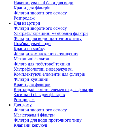
Накопичувальні баки для води
Крани для фільтрів
Фільтри зворотного осмосу
Розпродаж
Для квартири
Фільтри зворотного осмосу
Ультрафільтраційні мембранні фільтри
Фільтри для води проточного типу
Пом'якшувачі води
Крани на мийку
Фільтри комплексного очищення
Механічні фільтри
Фільтр для побутової техніки
Ультрафіолетові знезаражувачі
Комплектуючі елементи для фільтрів
Фільтри-кувшини
Крани для фільтрів
Картриджі і змінні елементи для фільтрів
Засипки і сіль для фільтрів
Розпродаж
Для дому
Фільтри зворотного осмосу
Магістральні фільтри
Фільтри для води проточного типу
Клапани керуючі