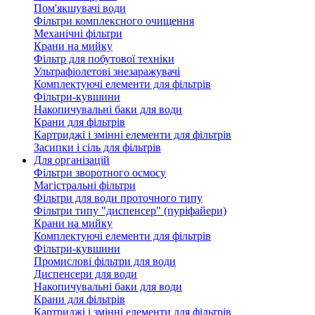
Пом'якшувачі води
Фільтри комплексного очищення
Механічні фільтри
Крани на мийку
Фільтр для побутової техніки
Ультрафіолетові знезаражувачі
Комплектуючі елементи для фільтрів
Фільтри-кувшини
Накопичувальні баки для води
Крани для фільтрів
Картриджі і змінні елементи для фільтрів
Засипки і сіль для фільтрів
Для організацій
Фільтри зворотного осмосу
Магістральні фільтри
Фільтри для води проточного типу
Фільтри типу "диспенсер" (пуріфайери)
Крани на мийку
Комплектуючі елементи для фільтрів
Фільтри-кувшини
Промислові фільтри для води
Диспенсери для води
Накопичувальні баки для води
Крани для фільтрів
Картриджі і змінні елементи для фільтрів