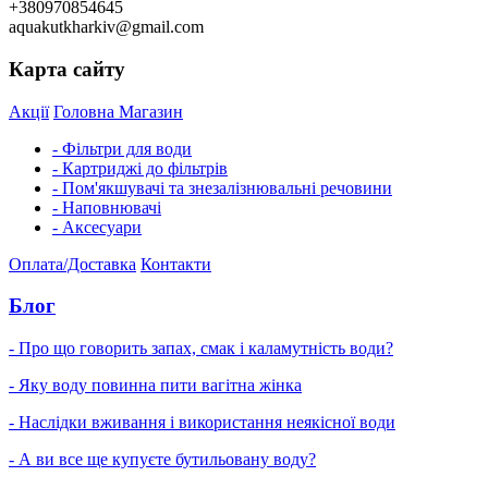
+380970854645
aquakutkharkiv@gmail.com
Карта сайту
Акції
Головна
Магазин
- Фільтри для води
- Картриджі до фільтрів
- Пом'якшувачі та знезалізнювальні речовини
- Наповнювачі
- Аксесуари
Оплата/Доставка
Контакти
Блог
- Про що говорить запах, смак і каламутність води?
- Яку воду повинна пити вагітна жінка
- Наслідки вживання і використання неякісної води
- А ви все ще купуєте бутильовану воду?