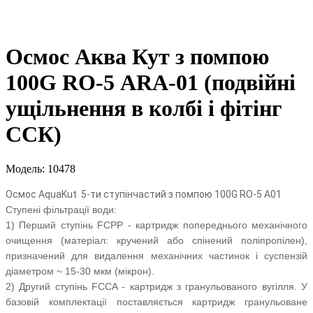
Осмос Аква Кут з помпою
100G RO-5 АRА-01 (подвійні
ущільнення в колбі і фітінг
ССК)
Модель: 10478
Осмос AquaKut 5-ти ступінчастий з помпою 100G RO-5 A01
Ступені фільтрації води:
1) Перший ступінь FCPP - картридж попереднього механічного
очищення (матеріал: кручений або спінений поліпропілен),
призначений для видалення механічних частинок і суспензій
діаметром ~ 15-30 мкм (мікрон).
2) Другий ступінь FCCA - картридж з гранульованого вугілля. У
базовій комплектації поставляється картридж гранульоване