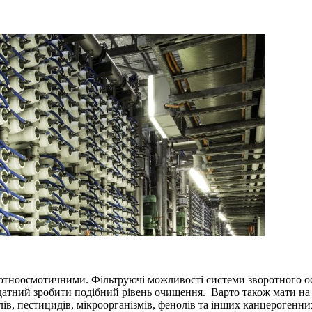
отноосмотичними. Фільтруючі можливості системи зворотного осм
здатний зробити подібний рівень очищення. Варто також мати на у
ів, пестицидів, мікроорганізмів, фенолів та інших канцерогенн