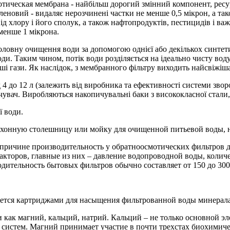
тическая мембрана - найбільш дорогий змінний компонент, ресур
еновий - видаляє нерозчинені частки не менше 0,5 мікрон, а тако
від хлору і його сполук, а також нафтопродуктів, пестицидів і важ
менше 1 мікрона.
оловну очищення води за допомогою однієї або декількох синтети
и. Таким чином, потік води розділяється на ідеально чисту воду,
ші гази. Як наслідок, з мембранного фільтру виходить найсвіжіша,
 4 до 12 л (залежить від виробника та ефективності системи зво
чувач. Виробляються накопичувальні баки з висококласної стали,
ї води.
ухонную столешницу или мойку для очищенной питьевой воды, 
 причине производительность у обратноосмотических фильтров 
акторов, главные из них – давление водопроводной воды, количе
дительность бытовых фильтров обычно составляет от 150 до 300
яется картриджами для насыщения фильтрованной воды минерала
к магний, кальций, натрий. Кальций – не только основной элем
истем. Магний принимает участие в почти трехстах биохимичес