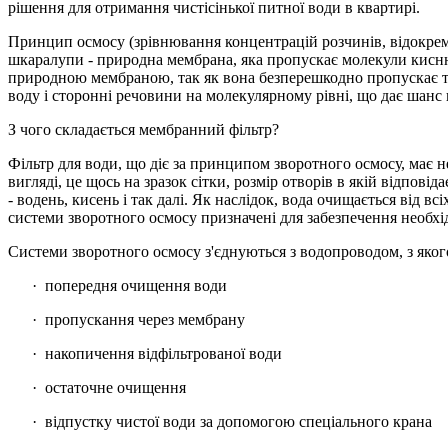
рішення для отримання чистісінької питної води в квартирі.
Принцип осмосу (зрівнювання концентрацій розчинів, відокрем
шкаралупи - природна мембрана, яка пропускає молекули кисню
природною мембраною, так як вона безперешкодно пропускає ті
воду і сторонні речовини на молекулярному рівні, що дає шанс
З чого складається мембранний фільтр?
Фільтр для води, що діє за принципом зворотного осмосу, має 
вигляді, це щось на зразок сітки, розмір отворів в якій відпов
- водень, кисень і так далі. Як наслідок, вода очищається від в
системи зворотного осмосу призначені для забезпечення необх
Системи зворотного осмосу з'єднуються з водопроводом, з яког
· попередня очищення води
· пропускання через мембрану
· накопичення відфільтрованої води
· остаточне очищення
· відпустку чистої води за допомогою спеціального крана