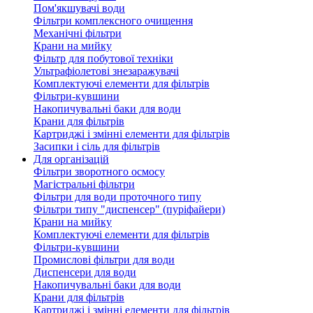
Пом'якшувачі води
Фільтри комплексного очищення
Механічні фільтри
Крани на мийку
Фільтр для побутової техніки
Ультрафіолетові знезаражувачі
Комплектуючі елементи для фільтрів
Фільтри-кувшини
Накопичувальні баки для води
Крани для фільтрів
Картриджі і змінні елементи для фільтрів
Засипки і сіль для фільтрів
Для організацій
Фільтри зворотного осмосу
Магістральні фільтри
Фільтри для води проточного типу
Фільтри типу "диспенсер" (пуріфайери)
Крани на мийку
Комплектуючі елементи для фільтрів
Фільтри-кувшини
Промислові фільтри для води
Диспенсери для води
Накопичувальні баки для води
Крани для фільтрів
Картриджі і змінні елементи для фільтрів