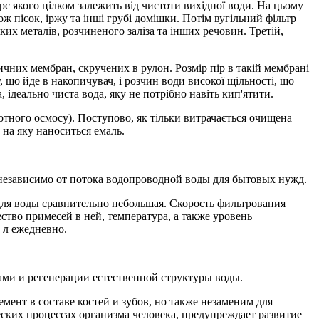
с якого цілком залежить від чистоти вихідної води. На цьому
ж пісок, іржу та інші грубі домішки. Потім вугільний фільтр
ких металів, розчиненого заліза та інших речовин. Третій,
чних мембран, скручених в рулон. Розмір пір в такій мембрані
 що йде в накопичувач, і розчин води високої щільності, що
 ідеально чиста вода, яку не потрібно навіть кип'ятити.
ротного осмосу). Поступово, як тільки витрачається очищена
 на яку наноситься емаль.
независимо от потока водопроводной воды для бытовых нужд.
для воды сравнительно небольшая. Скорость фильтрования
ство примесей в ней, температура, а также уровень
 л ежедневно.
ми и регенерации естественной структуры воды.
ент в составе костей и зубов, но также незаменим для
ких процессах организма человека, предупреждает развитие