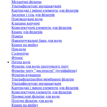
Механічні фільтри
Ультрафіолетові знезаражувачі
Картриджі і змінні елементи для фільтрів
Засипки і сіль для фільтрів
Пом'якшувачі води
Клапани керуючі
Комплектуючі елементи для фільтрів
Крани для фільтрів
Помпи
Накопичувальні баки для води
Крани на мийку
Прилади
Соленоїди
Фітинг
Питна вода
Фільтри для води проточного типу
Фільтри типу "диспенсер" (пуріфайери)
Фільтри-кувшини
Ультрафільтраційні мембранні фільтри
Ультрафіолетові знезаражувачі
Картриджі і змінні елементи для фільтрів
Комплектуючі елементи для фільтрів
Промислові фільтри для води
Похідні фільтри для води
Крани на мийку