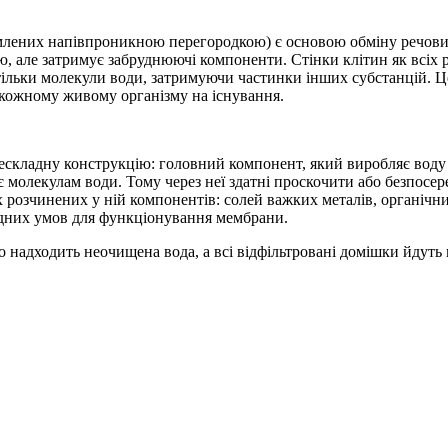
лених напівпроникною перегородкою) є основою обміну речовин 
, але затримує забруднюючі компоненти. Стінки клітин як всіх 
льки молекули води, затримуючи частинки інших субстанцій. Це
 кожному живому організму на існування.
нескладну конструкцію: головний компонент, який виробляє воду
ідає молекулам води. Тому через неї здатні проскочити або безпо
сіх розчинених у ній компонентів: солей важких металів, органічн
ідних умов для функціонування мембрани.
о надходить неочищена вода, а всі відфільтровані домішки йдуть