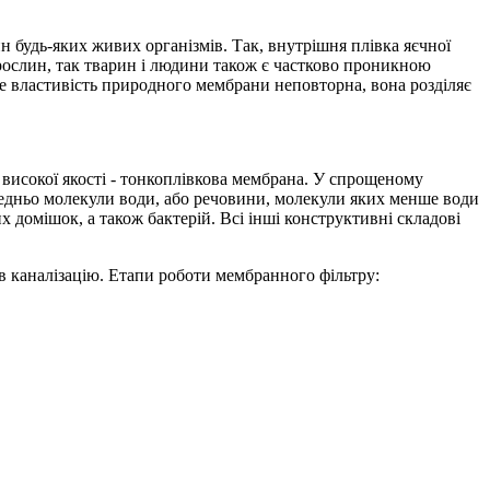
будь-яких живих організмів. Так, внутрішня плівка яєчної
рослин, так тварин і людини також є частково проникною
 властивість природного мембрани неповторна, вона розділяє
 високої якості - тонкоплівкова мембрана. У спрощеному
середньо молекули води, або речовини, молекули яких менше води
их домішок, а також бактерій. Всі інші конструктивні складові
 в каналізацію. Етапи роботи мембранного фільтру: