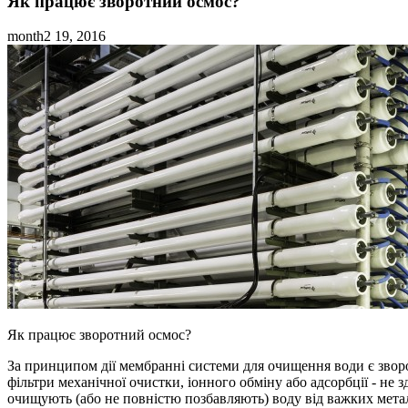
Як працює зворотний осмос?
month2 19, 2016
Як працює зворотний осмос?
За принципом дії мембранні системи для очищення води є звор
фільтри механічної очистки, іонного обміну або адсорбції - не 
очищують (або не повністю позбавляють) воду від важких метал