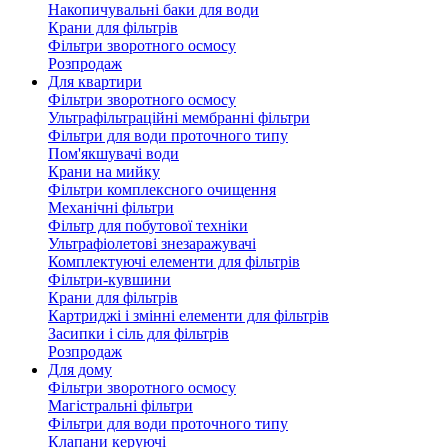
Накопичувальні баки для води
Крани для фільтрів
Фільтри зворотного осмосу
Розпродаж
Для квартири
Фільтри зворотного осмосу
Ультрафільтраційні мембранні фільтри
Фільтри для води проточного типу
Пом'якшувачі води
Крани на мийку
Фільтри комплексного очищення
Механічні фільтри
Фільтр для побутової техніки
Ультрафіолетові знезаражувачі
Комплектуючі елементи для фільтрів
Фільтри-кувшини
Крани для фільтрів
Картриджі і змінні елементи для фільтрів
Засипки і сіль для фільтрів
Розпродаж
Для дому
Фільтри зворотного осмосу
Магістральні фільтри
Фільтри для води проточного типу
Клапани керуючі