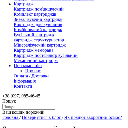
Картриджі
Картридж пом'якшуючий
Комплект картриджів
Знезалізуючий картридж
Картриджі для кувшинів
Комбінований картридж
Вугільний картридж
картридж структуризатор
Мінералізуючий картридж
Картридж мембрана
Картридж постфильтр вугільний
Механічний картридж
Про компанію
Про нас
Оплата / Доставка
Інформація
Контакти
+38 (097) 085-46-45
Пошук
Ваш кошик порожній
Головна
/
Повернутися в блог
/
Як працює зворотний осмос?